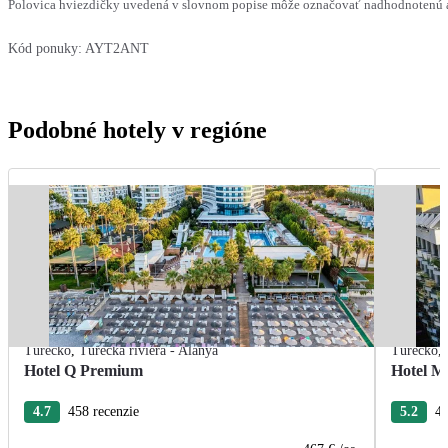
Polovica hviezdičky uvedená v slovnom popise môže označovať nadhodnotenú al
Kód ponuky:
AYT2ANT
Podobné hotely v regióne
Turecko
,
Turecká riviéra - Alanya
Turecko
,
Hotel Q Premium
Hotel M
4.7
458 recenzie
5.2
40