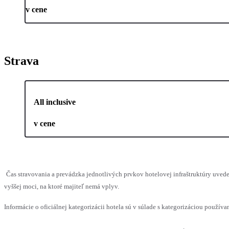
v cene
Strava
All inclusive
v cene
Čas stravovania a prevádzka jednotlivých prvkov hotelovej infraštruktúry uv
vyššej moci, na ktoré majiteľ nemá vplyv.
Informácie o oficiálnej kategorizácii hotela sú v súlade s kategorizáciou používan