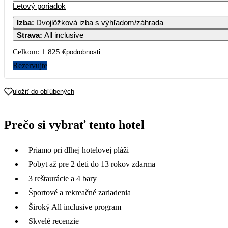
Letový poriadok
Izba
:
Dvojlôžková izba s výhľadom/záhrada
Strava
:
All inclusive
Celkom:
1 825 €
podrobnosti
Rezervujte
uložiť do obľúbených
Prečo si vybrať tento hotel
Priamo pri dlhej hotelovej pláži
Pobyt až pre 2 deti do 13 rokov zdarma
3 reštaurácie a 4 bary
Športové a rekreačné zariadenia
Široký All inclusive program
Skvelé recenzie