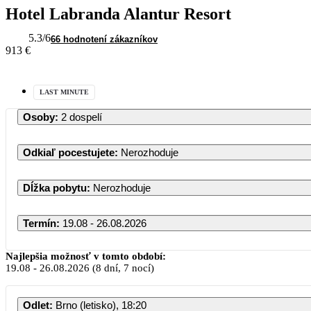
Hotel Labranda Alantur Resort
5.3
/6
66 hodnotení zákazníkov
913 €
LAST MINUTE
Osoby
:
2 dospelí
Odkiaľ pocestujete
:
Nerozhoduje
Dĺžka pobytu
:
Nerozhoduje
Termín
:
19.08 - 26.08.2026
Najlepšia možnosť v tomto období:
19.08
-
26.08.2026
(8 dní, 7 nocí)
Odlet
:
Brno (letisko), 18:20