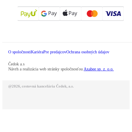
O spoločnosti
Kariéra
Pre predajcov
Ochrana osobných údajov
Čedok a.s
Návrh a realizácia web stránky spoločnosťou
Axabee sp. z. o.o.
@2026, cestovná kancelária Čedok, a.s.