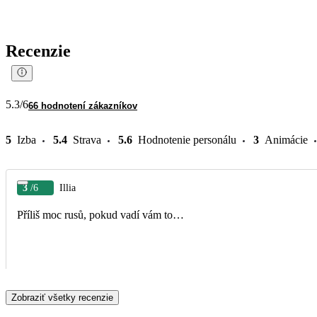
Recenzie
5.3
/6
66 hodnotení zákazníkov
5
Izba
5.4
Strava
5.6
Hodnotenie personálu
3
Animácie
3
/6
Illia
Příliš moc rusů, pokud vadí vám to…
Zobraziť všetky recenzie