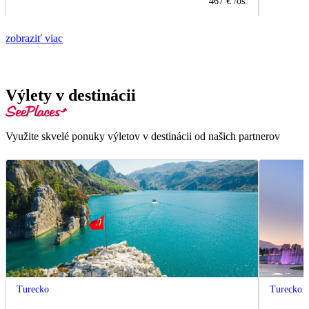
467 €
/os.
zobraziť viac
Výlety v destinácii
Využite skvelé ponuky výletov v destinácii od našich partnerov
Turecko
Turecko