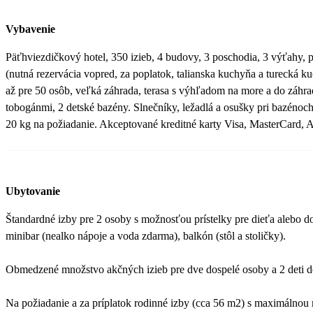
Vybavenie
Päťhviezdičkový hotel, 350 izieb, 4 budovy, 3 poschodia, 3 výťahy, pri
(nutná rezervácia vopred, za poplatok, talianska kuchyňa a turecká k
až pre 50 osôb, veľká záhrada, terasa s výhľadom na more a do záhra
tobogánmi, 2 detské bazény. Slnečníky, ležadlá a osušky pri bazénoch
20 kg na požiadanie. Akceptované kreditné karty Visa, MasterCard, 
Ubytovanie
Štandardné izby pre 2 osoby s možnosťou prístelky pre dieťa alebo dos
minibar (nealko nápoje a voda zdarma), balkón (stôl a stoličky).
Obmedzené množstvo akčných izieb pre dve dospelé osoby a 2 deti d
Na požiadanie a za príplatok rodinné izby (cca 56 m2) s maximálnou