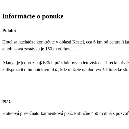
Informácie o ponuke
Poloha
Hotel sa nachádza konkrétne v oblasti Kestel, cca 6 km od centra Alan
autobusová zastávka je 150 m od hotela.
Alanya je jedno z najživších prázdninových letovísk na Tureckej riv
k dispozícii dlhú hotelovú pláž, kde môžete naplno využiť turecké sln
Pláž
Hotelová piesočnato-kamienková pláž. Približne 450 m dlhá s pozvoľn