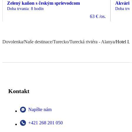
Zelený kaňon s českým sprievodcom
Akvárium
Doba trvania
:
8 hodín
Doba trva
63 €
/os.
Dovolenka
/
Naše destinace
/
Turecko
/
Turecká riviéra - Alanya
/
Hotel La
Kontakt
Napíšte nám
+421 268 201 050