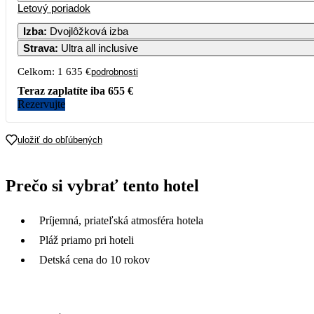
Letový poriadok
Izba
:
Dvojlôžková izba
Strava
:
Ultra all inclusive
Celkom:
1 635 €
podrobnosti
Teraz zaplatíte iba
655 €
Rezervujte
uložiť do obľúbených
Prečo si vybrať tento hotel
Príjemná, priateľská atmosféra hotela
Pláž priamo pri hoteli
Detská cena do 10 rokov