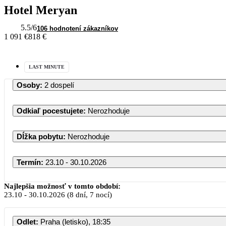
Hotel Meryan
5.5
/6
106 hodnotení zákazníkov
1 091 €
818 €
LAST MINUTE
Osoby
:
2 dospelí
Odkiaľ pocestujete
:
Nerozhoduje
Dĺžka pobytu
:
Nerozhoduje
Termín
:
23.10 - 30.10.2026
Najlepšia možnosť v tomto období:
23.10
-
30.10.2026
(8 dní, 7 nocí)
Odlet
:
Praha (letisko), 18:35