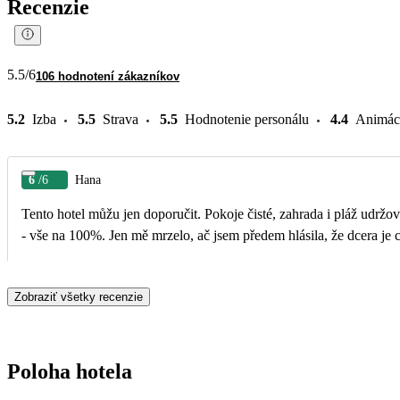
Recenzie
5.5
/6
106 hodnotení zákazníkov
5.2
Izba
5.5
Strava
5.5
Hodnotenie personálu
4.4
Animác
6
/6
Hana
Tento hotel můžu jen doporučit. Pokoje čisté, zahrada i pláž udrž
- vše na 100%. Jen mě mrzelo, ač jsem předem hlásila, že dcera je 
Zobraziť všetky recenzie
Poloha hotela