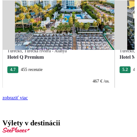
Turecko
,
Turecká riviéra - Alanya
Turecko
,
Hotel Q Premium
Hotel M
4.7
455 recenzie
5.2
40
467 €
/os.
zobraziť viac
Výlety v destinácii