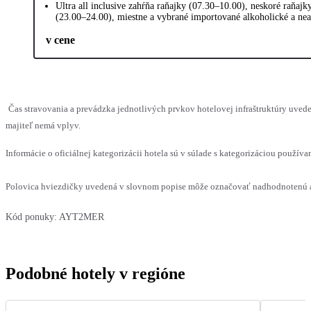
Ultra all inclusive zahŕňa raňajky (07.30–10.00), neskoré raňaj
(23.00–24.00), miestne a vybrané importované alkoholické a nea
v cene
Čas stravovania a prevádzka jednotlivých prvkov hotelovej infraštruktúry uv
majiteľ nemá vplyv.
Informácie o oficiálnej kategorizácii hotela sú v súlade s kategorizáciou používan
Polovica hviezdičky uvedená v slovnom popise môže označovať nadhodnotenú al
Kód ponuky:
AYT2MER
Podobné hotely v regióne