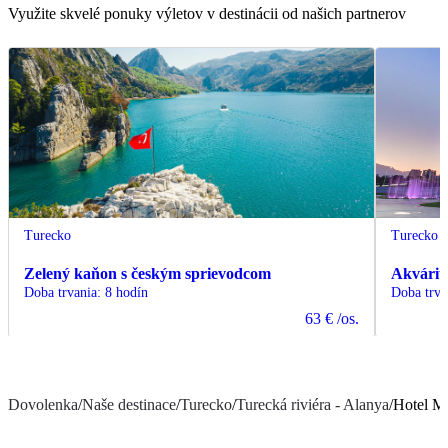
Využite skvelé ponuky výletov v destinácii od našich partnerov
Turecko
Turecko
Zelený kaňon s českým sprievodcom
Akvárium
Doba trvania
:
8 hodín
Doba trva
63 €
/os.
Dovolenka
/
Naše destinace
/
Turecko
/
Turecká riviéra - Alanya
/
Hotel M