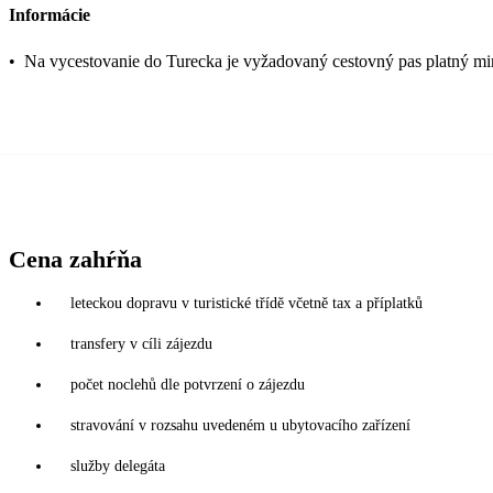
Informácie
•
Na vycestovanie do Turecka je vyžadovaný cestovný pas platný mi
Cena zahŕňa
leteckou dopravu v turistické třídě včetně tax a příplatků
transfery v cíli zájezdu
počet noclehů dle potvrzení o zájezdu
stravování v rozsahu uvedeném u ubytovacího zařízení
služby delegáta