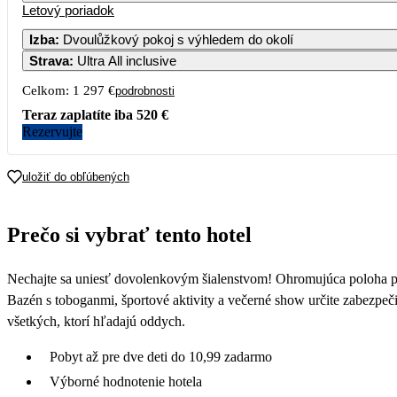
Letový poriadok
Izba
:
Dvoulůžkový pokoj s výhledem do okolí
Strava
:
Ultra All inclusive
Celkom:
1 297 €
podrobnosti
Teraz zaplatíte iba
520 €
Rezervujte
uložiť do obľúbených
Prečo si vybrať tento hotel
Nechajte sa uniesť dovolenkovým šialenstvom! Ohromujúca poloha pri
Bazén s toboganmi, športové aktivity a večerné show určite zabezpeč
všetkých, ktorí hľadajú oddych.
Pobyt až pre dve deti do 10,99 zadarmo
Výborné hodnotenie hotela