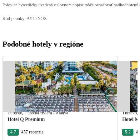
Polovica hviezdičky uvedená v slovnom popise môže označovať nadhodnotenú al
Kód ponuky:
AYT2NOX
Podobné hotely v regióne
Turecko
,
Turecká riviéra - Alanya
Turecko
,
Hotel Q Premium
Hotel M
4.7
457 recenzie
5.2
40