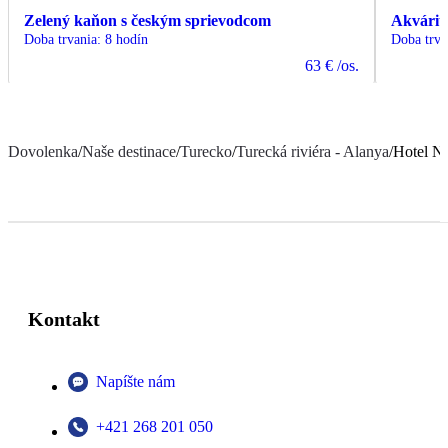
Zelený kaňon s českým sprievodcom
Akvárium
Doba trvania
:
8 hodín
Doba trva
63 €
/os.
Dovolenka
/
Naše destinace
/
Turecko
/
Turecká riviéra - Alanya
/
Hotel N
Kontakt
Napíšte nám
+421 268 201 050