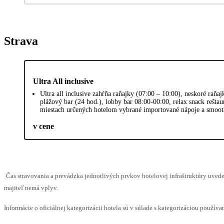
Strava
Ultra All inclusive
Ultra all inclusive zahŕňa raňajky (07:00 – 10:00), neskoré raňa
plážový bar (24 hod.), lobby bar 08:00-00:00, relax snack rešta
miestach určených hotelom vybrané importované nápoje a smoot
v cene
Čas stravovania a prevádzka jednotlivých prvkov hotelovej infraštruktúry uv
majiteľ nemá vplyv.
Informácie o oficiálnej kategorizácii hotela sú v súlade s kategorizáciou používan