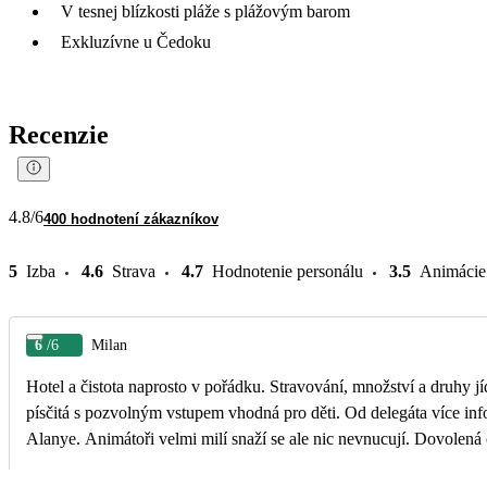
V tesnej blízkosti pláže s plážovým barom
Exkluzívne u Čedoku
Recenzie
4.8
/6
400 hodnotení zákazníkov
5
Izba
4.6
Strava
4.7
Hodnotenie personálu
3.5
Animácie
6
/6
Milan
Hotel a čistota naprosto v pořádku. Stravování, množství a druhy j
písčitá s pozvolným vstupem vhodná pro děti. Od delegáta více informací o konkrétním hotelu odjezdy dolmuše přímo od hotelů možné v určitých hodinách jak do Konakli tak i do
Alanye. Animátoři velmi milí snaží se ale nic nevnucují. Dovolená 