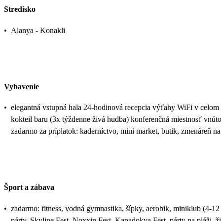
Stredisko
•
Alanya - Konakli
Vybavenie
•
elegantná vstupná hala 24-hodinová recepcia výťahy WiFi v celom are
kokteil baru (3x týždenne živá hudba) konferenčná miestnosť vnút
zadarmo za príplatok: kaderníctvo, mini market, butik, zmenáreň na
Šport a zábava
•
zadarmo: fitness, vodná gymnastika, šípky, aerobik, miniklub (4-12 
párty, Skyline Fest, Noxxin Fest, Kapadokya Fest, párty na pláži, ž