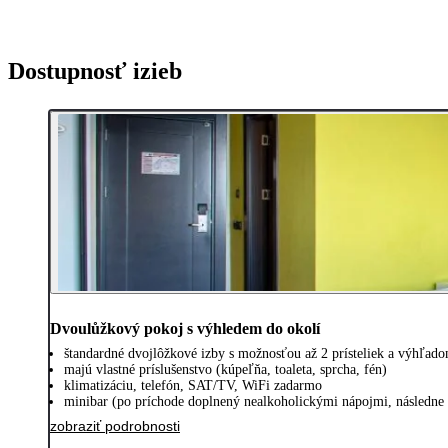
Dostupnosť izieb
Dvoulůžkový pokoj s výhledem do okolí
štandardné dvojlôžkové izby s možnosťou až 2 prísteliek a výhľad
majú vlastné príslušenstvo (kúpeľňa, toaleta, sprcha, fén)
klimatizáciu, telefón, SAT/TV, WiFi zadarmo
minibar (po príchode doplnený nealkoholickými nápojmi, následne
zobraziť podrobnosti