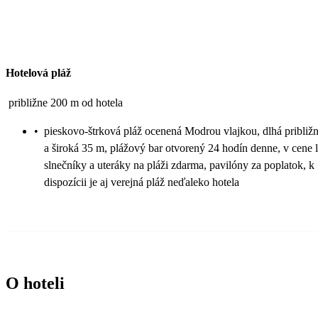
Hotelová pláž
približne 200 m od hotela
•
pieskovo-štrková pláž ocenená Modrou vlajkou, dlhá približ
a široká 35 m, plážový bar otvorený 24 hodín denne, v cene l
slnečníky a uteráky na pláži zdarma, pavilóny za poplatok, k
dispozícii je aj verejná pláž neďaleko hotela
O hoteli