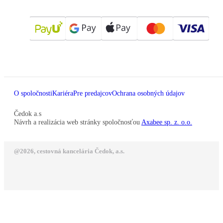
O spoločnosti
Kariéra
Pre predajcov
Ochrana osobných údajov
Čedok a.s
Návrh a realizácia web stránky spoločnosťou
Axabee sp. z. o.o.
@2026, cestovná kancelária Čedok, a.s.