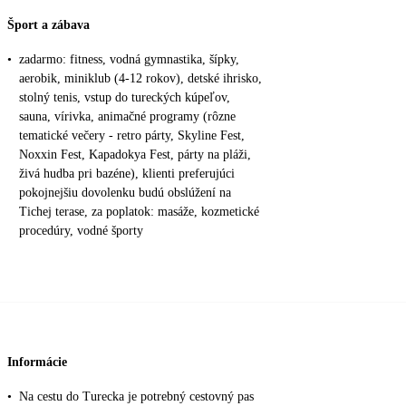
Šport a zábava
•
zadarmo: fitness, vodná gymnastika, šípky,
aerobik, miniklub (4-12 rokov), detské ihrisko,
stolný tenis, vstup do tureckých kúpeľov,
sauna, vírivka, animačné programy (rôzne
tematické večery - retro párty, Skyline Fest,
Noxxin Fest, Kapadokya Fest, párty na pláži,
živá hudba pri bazéne), klienti preferujúci
pokojnejšiu dovolenku budú obslúžení na
Tichej terase, za poplatok: masáže, kozmetické
procedúry, vodné športy
Informácie
•
Na cestu do Turecka je potrebný cestovný pas