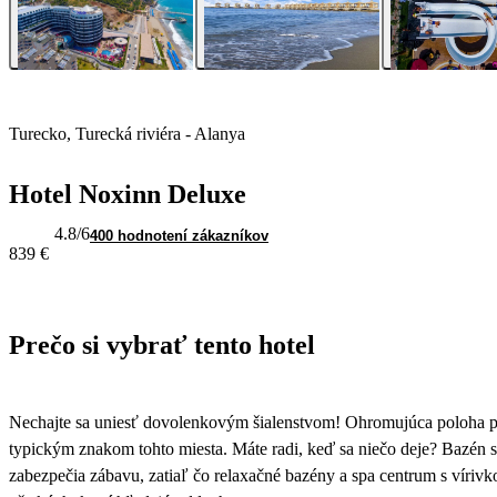
Turecko, Turecká riviéra - Alanya
Hotel Noxinn Deluxe
4.8
/6
400 hodnotení zákazníkov
839 €
Prečo si vybrať tento hotel
Nechajte sa uniesť dovolenkovým šialenstvom! Ohromujúca poloha pr
typickým znakom tohto miesta. Máte radi, keď sa niečo deje? Bazén s
zabezpečia zábavu, zatiaľ čo relaxačné bazény a spa centrum s víri