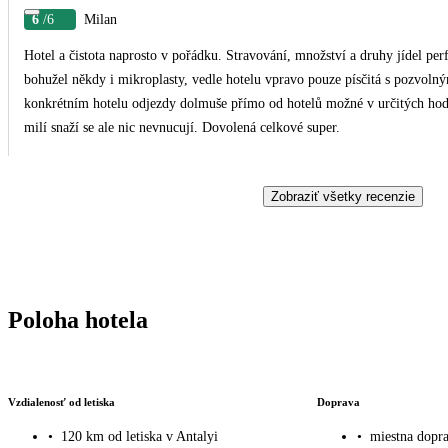
6
/6
Milan
Hotel a čistota naprosto v pořádku. Stravování, množství a druhy jídel per
bohužel někdy i mikroplasty, vedle hotelu vpravo pouze písčitá s pozvolným vstupem vhodná pr
konkrétním hotelu odjezdy dolmuše přímo od hotelů možné v určitých hod
milí snaží se ale nic nevnucují. Dovolená celkové super.
Zobraziť všetky recenzie
Poloha hotela
Vzdialenosť od letiska
Doprava
•
120 km od letiska v Antalyi
•
miestna dopra