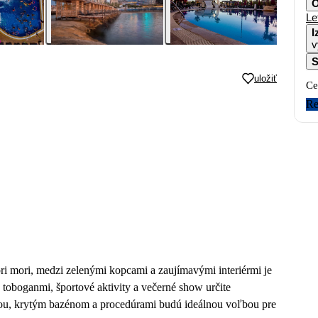
O
Le
I
v
S
uložiť
Ce
Re
i mori, medzi zelenými kopcami a zaujímavými interiérmi je
 toboganmi, športové aktivity a večerné show určite
vkou, krytým bazénom a procedúrami budú ideálnou voľbou pre