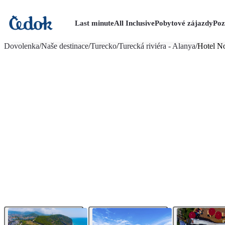
Last minute
All Inclusive
Pobytové zájazdy
Poz
viac fotografií (36)
Dovolenka
/
Naše destinace
/
Turecko
/
Turecká riviéra - Alanya
/
Hotel N