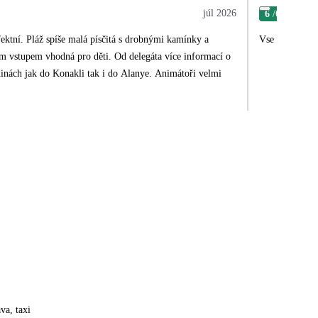
júl 2026
6
/6
Kat
fektní. Pláž spíše malá písčitá s drobnými kamínky a
Vse supet
o děti. Od delegáta více informací o
inách jak do Konakli tak i do Alanye. Animátoři velmi
va, taxi