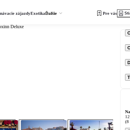
návacie zájazdy
Exotika
Ďalšie
Pre vás
Sti
oxinn Deluxe
O
D
T
Na
12
(8