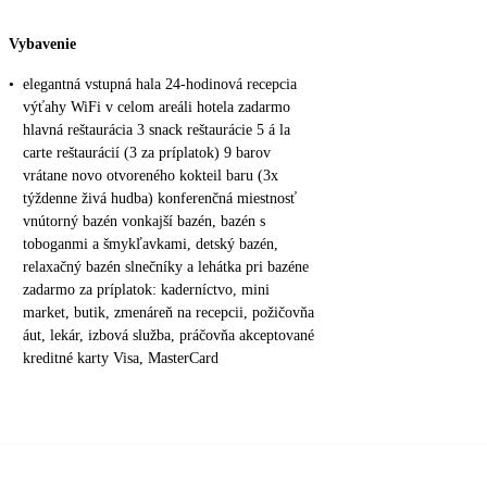
Vybavenie
•
elegantná vstupná hala 24-hodinová recepcia
výťahy WiFi v celom areáli hotela zadarmo
hlavná reštaurácia 3 snack reštaurácie 5 á la
carte reštaurácií (3 za príplatok) 9 barov
vrátane novo otvoreného kokteil baru (3x
týždenne živá hudba) konferenčná miestnosť
vnútorný bazén vonkajší bazén, bazén s
toboganmi a šmykľavkami, detský bazén,
relaxačný bazén slnečníky a lehátka pri bazéne
zadarmo za príplatok: kaderníctvo, mini
market, butik, zmenáreň na recepcii, požičovňa
áut, lekár, izbová služba, práčovňa akceptované
kreditné karty Visa, MasterCard