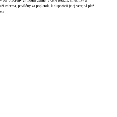
ý bar otvorený 24 hodín denne, v cene ležadlá, slnečníky a
áži zdarma, pavilóny za poplatok, k dispozícii je aj verejná pláž
ela