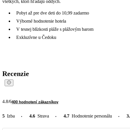
všetkých, ktorí hľadajú oddych.
Pobyt až pre dve deti do 10,99 zadarmo
Výborné hodnotenie hotela
V tesnej blízkosti pláže s plážovým barom
Exkluzívne u Čedoku
Recenzie
4.8
/6
400 hodnotení zákazníkov
5
Izba
4.6
Strava
4.7
Hodnotenie personálu
3