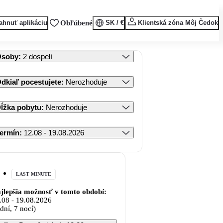
ahnuť aplikáciu
Obľúbené
SK / €
Klientská zóna Môj Čedok
Osoby
:
2 dospelí
dkiaľ pocestujete
:
Nerozhoduje
ĺžka pobytu
:
Nerozhoduje
ermín
:
12.08 - 19.08.2026
LAST MINUTE
jlepšia možnosť v tomto období:
.08
-
19.08.2026
 dní, 7 nocí)