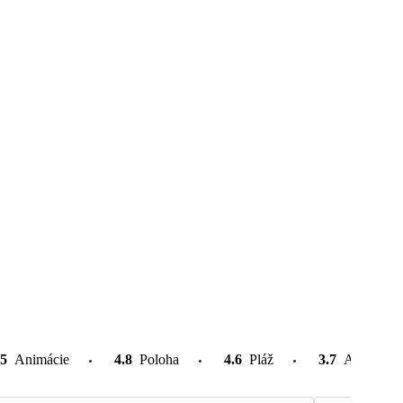
.5
Animácie
4.8
Poloha
4.6
Pláž
3.7
Atrakcie v