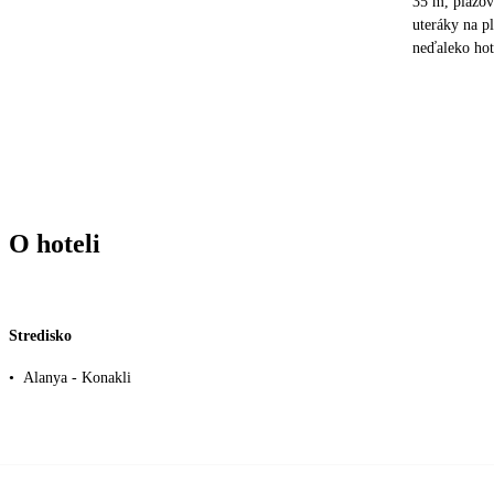
35 m, plážov
uteráky na pl
neďaleko hot
O hoteli
Stredisko
•
Alanya - Konakli