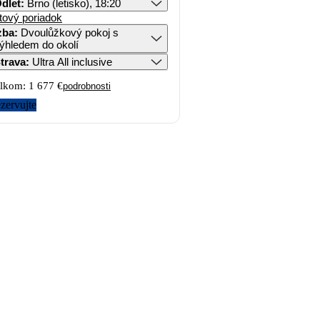
dlet
:
Brno (letisko), 18:20
tový poriadok
zba
:
Dvoulůžkový pokoj s
ýhledem do okolí
trava
:
Ultra All inclusive
lkom:
1 677 €
podrobnosti
zervujte