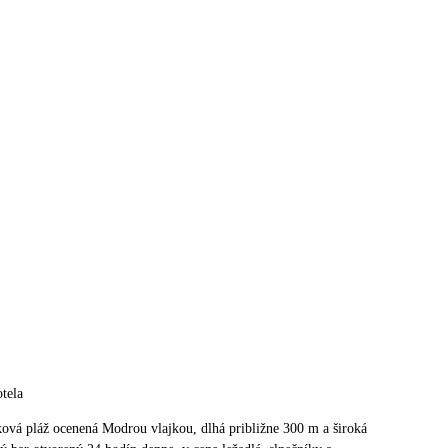
tela
ková pláž ocenená Modrou vlajkou, dlhá približne 300 m a široká