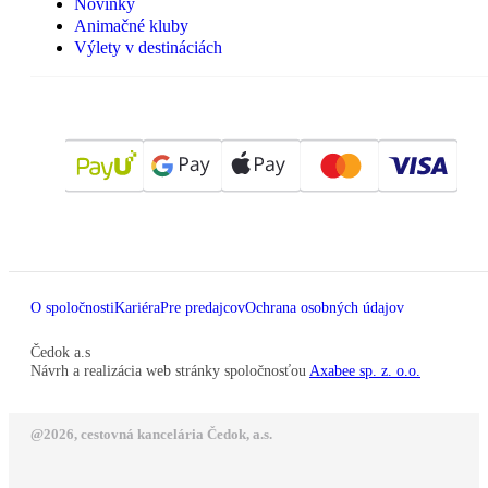
Novinky
Animačné kluby
Výlety v destináciách
O spoločnosti
Kariéra
Pre predajcov
Ochrana osobných údajov
Čedok a.s
Návrh a realizácia web stránky spoločnosťou
Axabee sp. z. o.o.
@2026, cestovná kancelária Čedok, a.s.