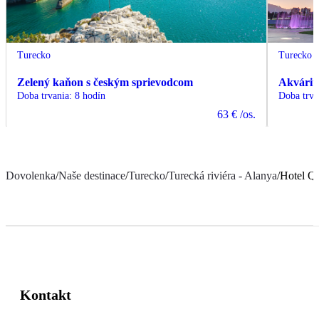
Turecko
Turecko
Zelený kaňon s českým sprievodcom
Akvárium
Doba trvania
:
8 hodín
Doba trva
63 €
/os.
Dovolenka
/
Naše destinace
/
Turecko
/
Turecká riviéra - Alanya
/
Hotel Q
Kontakt