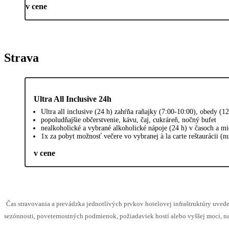
v cene
Strava
Ultra All Inclusive 24h
Ultra all inclusive (24 h) zahŕňa raňajky (7:00-10:00), obedy (
popoludňajšie občerstvenie, kávu, čaj, cukráreň, nočný bufet
nealkoholické a vybrané alkoholické nápoje (24 h) v časoch a m
1x za pobyt možnosť večere vo vybranej à la carte reštaurácii (n
v cene
Čas stravovania a prevádzka jednotlivých prvkov hotelovej infraštruktúry u
sezónnosti, poveternostných podmienok, požiadaviek hostí alebo vyššej moci, na