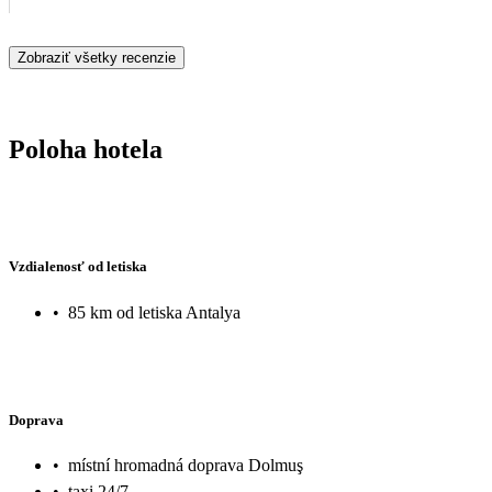
Zobraziť všetky recenzie
Poloha hotela
Vzdialenosť od letiska
•
85 km od letiska Antalya
Doprava
•
místní hromadná doprava Dolmuş
•
taxi 24/7