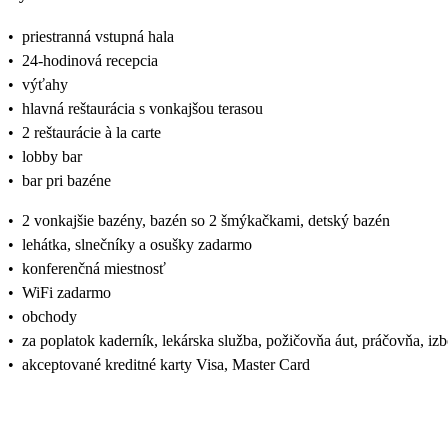
•
priestranná vstupná hala
•
24-hodinová recepcia
•
výťahy
•
hlavná reštaurácia s vonkajšou terasou
•
2 reštaurácie à la carte
•
lobby bar
•
bar pri bazéne
•
2 vonkajšie bazény, bazén so 2 šmýkačkami, detský bazén
•
lehátka, slnečníky a osušky zadarmo
•
konferenčná miestnosť
•
WiFi zadarmo
•
obchody
•
za poplatok kaderník, lekárska služba, požičovňa áut, práčovňa, iz
•
akceptované kreditné karty Visa, Master Card