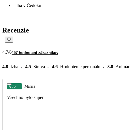
Iba v Čedoku
Recenzie
4.7
/6
457 hodnotení zákazníkov
4.8
Izba
4.5
Strava
4.6
Hodnotenie personálu
3.8
Animác
6
/6
Mariia
Všechno bylo super