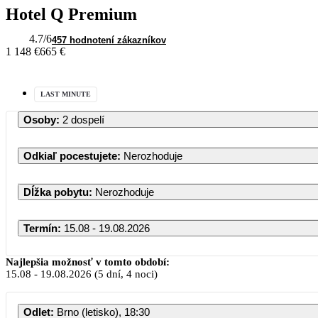
Hotel Q Premium
4.7
/6
457 hodnotení zákazníkov
1 148 €
665 €
LAST MINUTE
Osoby
:
2 dospelí
Odkiaľ pocestujete
:
Nerozhoduje
Dĺžka pobytu
:
Nerozhoduje
Termín
:
15.08 - 19.08.2026
August 20
Najlepšia možnosť v tomto období:
15.08
-
19.08.2026
(5 dní, 4 noci)
PO
UT
ST
ŠT
Odlet
:
Brno (letisko), 18:30