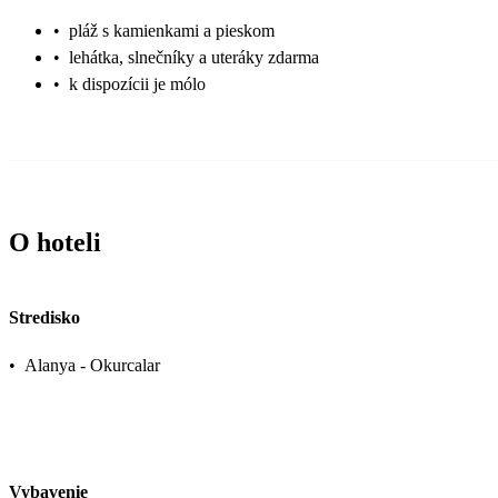
•
pláž s kamienkami a pieskom
•
lehátka, slnečníky a uteráky zdarma
•
k dispozícii je mólo
O hoteli
Stredisko
•
Alanya - Okurcalar
Vybavenie