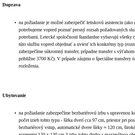
Doprava
•
na požiadanie je možné zabezpečiť letiskovú asistenciu (ako na 
potrebujeme vopred poznať presný rozsah požadovaných služ
potrebami. Letecké spoločnosti štandardne vybavujú všetky t
túto službu vopred objednať a uviesť ich konkrétny typ (rozm
zabezpečíme súkromný transfer, prípadne transfer s výťahom 
približne 3700 Kč). V prípade záujmu o špeciálne transfery 
rozloženia.
Ubytovanie
•
na požiadanie zabezpečíme bezbariérovú izbu s upravenou 
počet izieb tohto typu - šírka dverí cca 97 cm, priestor pri 
bezbariérový vstup, automatické dvere šírky ≈ 120 cm, širok
rozmermi 120 x 130 cm 3 izby tohto druhu s maximálnou obs