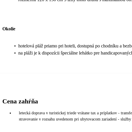
Okolie
•
hotelová pláž priamo pri hoteli, dostupná po chodníku a bezb
•
na pláži je k dispozícii špeciálne lehátko pre handicapovanýc
Cena zahŕňa
letecká doprava v turistickej triede vrátane tax a príplatkov - trans
stravovanie v rozsahu uvedenom pri ubytovacom zariadení - služby 