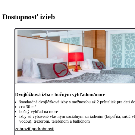
Dostupnosť izieb
Dvojlôžková izba s bočným výhľadom/more
štandardné dvojlôžkové izby s možnosťou až 2 prísteliek pre deti d
cca 30 m²
bočný výhľad na more
izby sú vybavené vlastným sociálnym zariadením (kúpeľňa, sušič v
vodou), trezorom, telefónom a balkónom
zobraziť podrobnosti