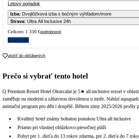
Letový poriadok
Izba
:
Dvojlôžková izba s bočným výhľadom/more
Strava
:
Ultra All Inclusive 24h
3
4
5
6
Celkom:
1 330 €
podrobnosti
10
11
12
13
Rezervujte
17
18
19
20
uložiť do obľúbených
24
25
26
27
Prečo si vybrať tento hotel
660
750
31
Q Premium Resort Hotel Okurcalar je 5★ all-inclusive rezort v oblast
631
zaměřuje na moderní a zábavnou dovolenou u moře. Nabízí aquapark, 
animační program pro děti i dospělé. Během zimy 2025/2026 prošly p
Kvalitný hotel známy bohatou ponukou Ultra all inclusive
Priamo pri vlastnej oblázkovo-piesočnej pláži
Pobyt pre 1. dieťa do 13 rokov zdarma, pre 2. dieťa do 7 rok