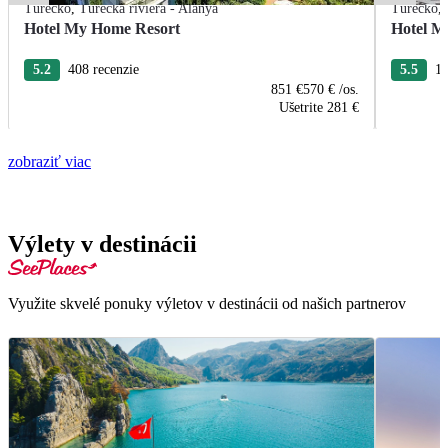
Turecko
,
Turecká riviéra - Alanya
Turecko
,
Hotel My Home Resort
Hotel M
5.2
408 recenzie
5.5
10
851 €
570 €
/os.
Ušetrite
281 €
zobraziť viac
Výlety v destinácii
Využite skvelé ponuky výletov v destinácii od našich partnerov