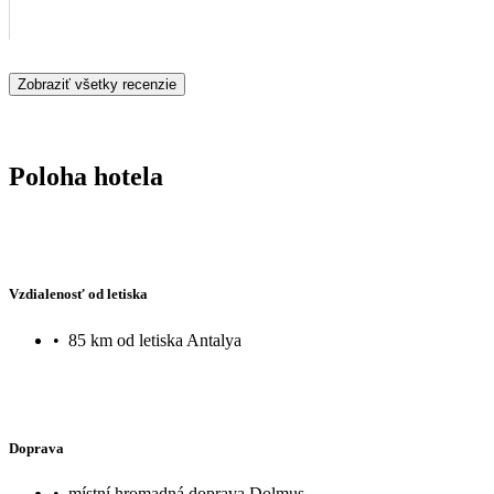
Zobraziť všetky recenzie
Poloha hotela
Vzdialenosť od letiska
•
85 km od letiska Antalya
Doprava
•
místní hromadná doprava Dolmuş