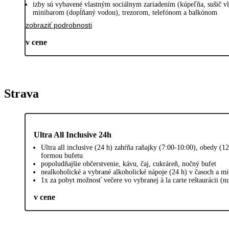
izby sú vybavené vlastným sociálnym zariadením (kúpeľňa, sušič vl
minibarom (dopĺňaný vodou), trezorom, telefónom a balkónom
zobraziť podrobnosti
v cene
Strava
Ultra All Inclusive 24h
Ultra all inclusive (24 h) zahŕňa raňajky (7:00-10:00), obedy (1
formou bufetu
popoludňajšie občerstvenie, kávu, čaj, cukráreň, nočný bufet
nealkoholické a vybrané alkoholické nápoje (24 h) v časoch a m
1x za pobyt možnosť večere vo vybranej à la carte reštaurácii (n
v cene