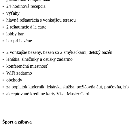
•
24-hodinová recepcia
•
výťahy
•
hlavná reštaurácia s vonkajšou terasou
•
2 reštaurácie à la carte
•
lobby bar
•
bar pri bazéne
•
2 vonkajšie bazény, bazén so 2 šmýkačkami, detský bazén
•
lehátka, slnečníky a osušky zadarmo
•
konferenčná miestnosť
•
WiFi zadarmo
•
obchody
•
za poplatok kaderník, lekárska služba, požičovňa áut, práčovňa, iz
•
akceptované kreditné karty Visa, Master Card
Šport a zábava