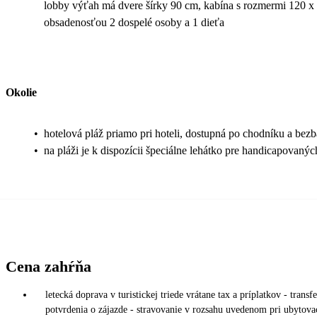
lobby výťah má dvere šírky 90 cm, kabína s rozmermi 120 x
obsadenosťou 2 dospelé osoby a 1 dieťa
Okolie
•
hotelová pláž priamo pri hoteli, dostupná po chodníku a bezb
•
na pláži je k dispozícii špeciálne lehátko pre handicapovanýc
Cena zahŕňa
letecká doprava v turistickej triede vrátane tax a príplatkov - trans
potvrdenia o zájazde - stravovanie v rozsahu uvedenom pri ubytovac