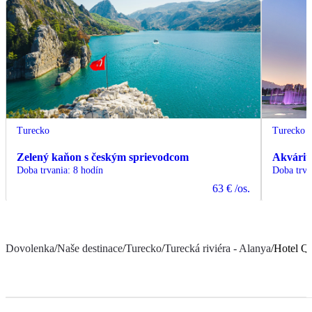
Turecko
Turecko
Zelený kaňon s českým sprievodcom
Akvárium
Doba trvania
:
8 hodín
Doba trva
63 €
/os.
Dovolenka
/
Naše destinace
/
Turecko
/
Turecká riviéra - Alanya
/
Hotel Q