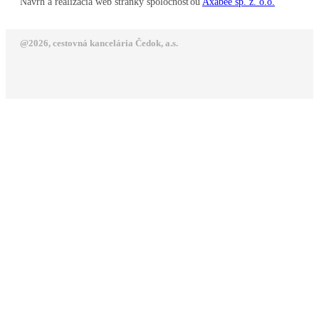
Návrh a realizácia web stránky spoločnosťou
Axabee sp. z. o.o.
@2026, cestovná kancelária Čedok, a.s.