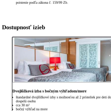
poistenie podľa zákona č. 159/99 Zb.
Dostupnosť izieb
Dvojlôžková izba s bočným výhľadom/more
štandardné dvojlôžkové izby s možnosťou až 2 prísteliek pre deti do
dospelú osobu
cca 30 m²
bočný výhľad na more