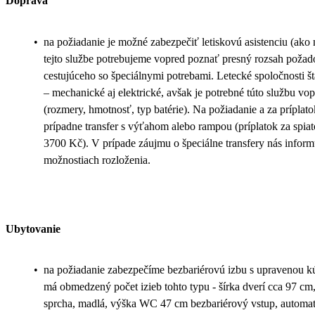
Doprava
•
na požiadanie je možné zabezpečiť letiskovú asistenciu (ako na 
tejto službe potrebujeme vopred poznať presný rozsah požad
cestujúceho so špeciálnymi potrebami. Letecké spoločnosti 
– mechanické aj elektrické, avšak je potrebné túto službu vo
(rozmery, hmotnosť, typ batérie). Na požiadanie a za príplat
prípadne transfer s výťahom alebo rampou (príplatok za spiat
3700 Kč). V prípade záujmu o špeciálne transfery nás inform
možnostiach rozloženia.
Ubytovanie
•
na požiadanie zabezpečíme bezbariérovú izbu s upravenou k
má obmedzený počet izieb tohto typu - šírka dverí cca 97 cm, 
sprcha, madlá, výška WC 47 cm bezbariérový vstup, automati