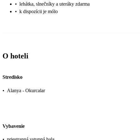
•
lehátka, slnečníky a uteráky zdarma
•
k dispozícii je mólo
O hoteli
Stredisko
•
Alanya - Okurcalar
Vybavenie
•
priestranná vstupná hala