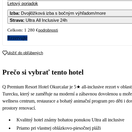
Letový poriadok
1
Izba
:
Dvojlôžková izba s bočným výhľadom/more
Strava
:
Ultra All Inclusive 24h
3
4
5
6
7
8
Celkom:
1 280 €
podrobnosti
10
11
12
13
14
15
Rezervujte
17
18
19
20
21
22
uložiť do obľúbených
888
640
24
25
26
27
28
29
Prečo si vybrať tento hotel
660
706
623
643
31
Q Premium Resort Hotel Okurcalar je 5★ all-inclusive rezort v oblast
631
Turecku, který se zaměřuje na moderní a zábavnou dovolenou u moře.
wellness centrum, restaurace a bohatý animační program pro děti i 
prostory renovací.
Kvalitný hotel známy bohatou ponukou Ultra all inclusive
Priamo pri vlastnej oblázkovo-piesočnej pláži