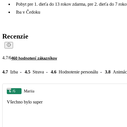
Pobyt pre 1. dieťa do 13 rokov zdarma, pre 2. dieťa do 7 rok
Iba v Čedoku
Recenzie
4.7
/6
460 hodnotení zákazníkov
4.7
Izba
4.5
Strava
4.6
Hodnotenie personálu
3.8
Animác
6
/6
Mariia
Všechno bylo super