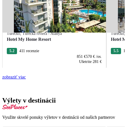
Turecko
,
Turecká riviéra - Alanya
Turecko
,
Hotel My Home Resort
Hotel M
5.2
411 recenzie
5.5
10
851 €
570 €
/os.
Ušetrite
281 €
zobraziť viac
Výlety v destinácii
Využite skvelé ponuky výletov v destinácii od našich partnerov