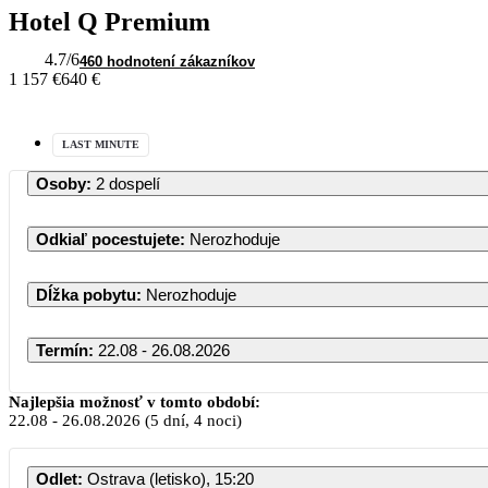
Hotel Q Premium
4.7
/6
460 hodnotení zákazníkov
1 157 €
640 €
LAST MINUTE
Osoby
:
2 dospelí
Odkiaľ pocestujete
:
Nerozhoduje
Dĺžka pobytu
:
Nerozhoduje
Termín
:
22.08 - 26.08.2026
August 2026
Najlepšia možnosť v tomto období:
22.08
-
26.08.2026
(5 dní, 4 noci)
PO
UT
ST
ŠT
PI
SO
Odlet
:
Ostrava (letisko), 15:20