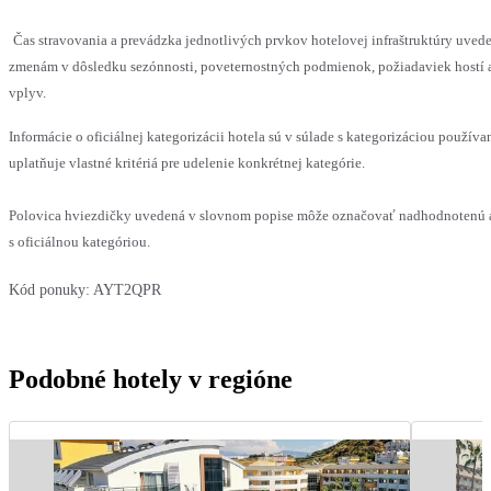
Čas stravovania a prevádzka jednotlivých prvkov hotelovej infraštruktúry uv
zmenám v dôsledku sezónnosti, poveternostných podmienok, požiadaviek hostí a
vplyv.
Informácie o oficiálnej kategorizácii hotela sú v súlade s kategorizáciou používa
uplatňuje vlastné kritériá pre udelenie konkrétnej kategórie.
Polovica hviezdičky uvedená v slovnom popise môže označovať nadhodnotenú 
s oficiálnou kategóriou.
Kód ponuky:
AYT2QPR
Podobné hotely v regióne