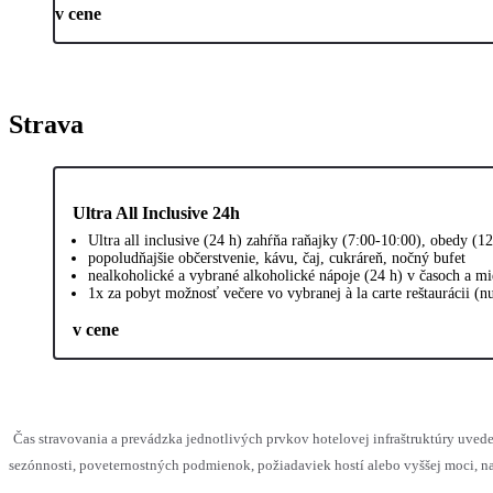
v cene
Strava
Ultra All Inclusive 24h
Ultra all inclusive (24 h) zahŕňa raňajky (7:00-10:00), obedy (
popoludňajšie občerstvenie, kávu, čaj, cukráreň, nočný bufet
nealkoholické a vybrané alkoholické nápoje (24 h) v časoch a m
1x za pobyt možnosť večere vo vybranej à la carte reštaurácii (n
v cene
Čas stravovania a prevádzka jednotlivých prvkov hotelovej infraštruktúry u
sezónnosti, poveternostných podmienok, požiadaviek hostí alebo vyššej moci, na