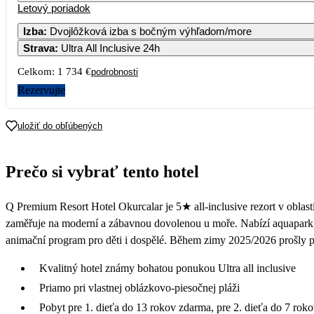
Letový poriadok
Izba
:
Dvojlôžková izba s bočným výhľadom/more
Strava
:
Ultra All Inclusive 24h
3
4
5
6
Celkom:
1 734 €
podrobnosti
10
11
12
13
Rezervujte
17
18
19
20
uložiť do obľúbených
863
24
25
26
27
Prečo si vybrať tento hotel
679
706
31
Q Premium Resort Hotel Okurcalar je 5★ all-inclusive rezort v oblast
631
zaměřuje na moderní a zábavnou dovolenou u moře. Nabízí aquapark, 
animační program pro děti i dospělé. Během zimy 2025/2026 prošly p
Kvalitný hotel známy bohatou ponukou Ultra all inclusive
Priamo pri vlastnej oblázkovo-piesočnej pláži
Pobyt pre 1. dieťa do 13 rokov zdarma, pre 2. dieťa do 7 rok