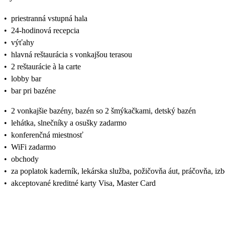
•
priestranná vstupná hala
•
24-hodinová recepcia
•
výťahy
•
hlavná reštaurácia s vonkajšou terasou
•
2 reštaurácie à la carte
•
lobby bar
•
bar pri bazéne
•
2 vonkajšie bazény, bazén so 2 šmýkačkami, detský bazén
•
lehátka, slnečníky a osušky zadarmo
•
konferenčná miestnosť
•
WiFi zadarmo
•
obchody
•
za poplatok kaderník, lekárska služba, požičovňa áut, práčovňa, iz
•
akceptované kreditné karty Visa, Master Card