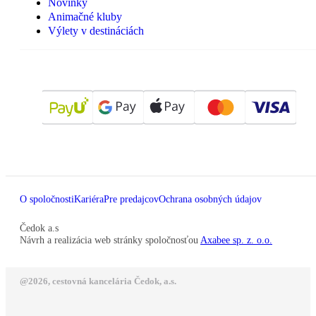
Novinky
Animačné kluby
Výlety v destináciách
O spoločnosti
Kariéra
Pre predajcov
Ochrana osobných údajov
Čedok a.s
Návrh a realizácia web stránky spoločnosťou
Axabee sp. z. o.o.
@2026, cestovná kancelária Čedok, a.s.