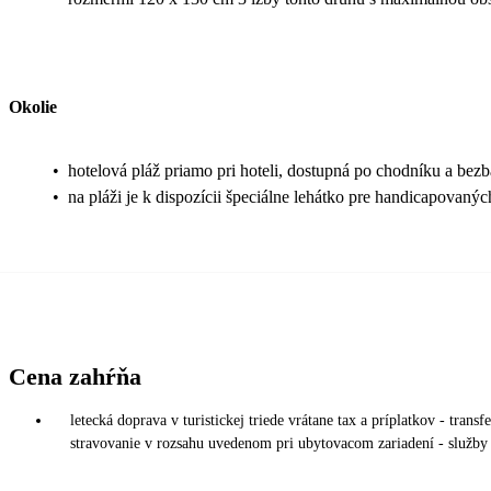
Okolie
•
hotelová pláž priamo pri hoteli, dostupná po chodníku a bezb
•
na pláži je k dispozícii špeciálne lehátko pre handicapovanýc
Cena zahŕňa
letecká doprava v turistickej triede vrátane tax a príplatkov - trans
stravovanie v rozsahu uvedenom pri ubytovacom zariadení - služby 