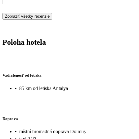
Zobraziť všetky recenzie
Poloha hotela
Vzdialenosť od letiska
•
85 km od letiska Antalya
Doprava
•
místní hromadná doprava Dolmuş
•
taxi 24/7