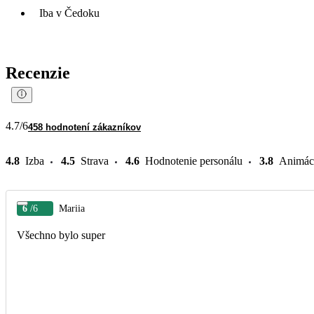
Iba v Čedoku
Recenzie
4.7
/6
458 hodnotení zákazníkov
4.8
Izba
4.5
Strava
4.6
Hodnotenie personálu
3.8
Animác
6
/6
Mariia
Všechno bylo super