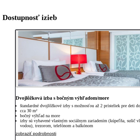
Dostupnosť izieb
Dvojlôžková izba s bočným výhľadom/more
štandardné dvojlôžkové izby s možnosťou až 2 prísteliek pre deti d
cca 30 m²
bočný výhľad na more
izby sú vybavené vlastným sociálnym zariadením (kúpeľňa, sušič v
vodou), trezorom, telefónom a balkónom
zobraziť podrobnosti