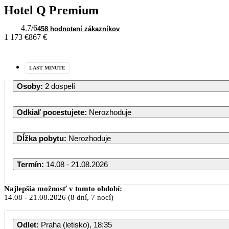
Hotel Q Premium
4.7
/6
458 hodnotení zákazníkov
1 173 €
867 €
LAST MINUTE
Osoby
:
2 dospelí
Odkiaľ pocestujete
:
Nerozhoduje
Dĺžka pobytu
:
Nerozhoduje
Termín
:
14.08 - 21.08.2026
August 20
Najlepšia možnosť v tomto období:
14.08
-
21.08.2026
(8 dní, 7 nocí)
PO
UT
ST
ŠT
Odlet
:
Praha (letisko), 18:35