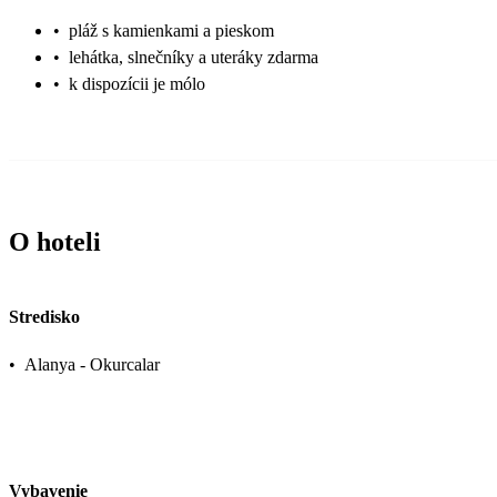
•
pláž s kamienkami a pieskom
•
lehátka, slnečníky a uteráky zdarma
•
k dispozícii je mólo
O hoteli
Stredisko
•
Alanya - Okurcalar
Vybavenie