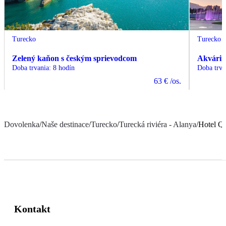
Turecko
Turecko
Zelený kaňon s českým sprievodcom
Akvárium
Doba trvania
:
8 hodín
Doba trva
63 €
/os.
Dovolenka
/
Naše destinace
/
Turecko
/
Turecká riviéra - Alanya
/
Hotel Q
Kontakt