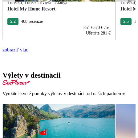
Turecko
,
Turecká riviéra - Alanya
Turecko
,
Hotel My Home Resort
Hotel M
5.2
408 recenzie
5.5
10
851 €
570 €
/os.
Ušetrite
281 €
zobraziť viac
Výlety v destinácii
Využite skvelé ponuky výletov v destinácii od našich partnerov