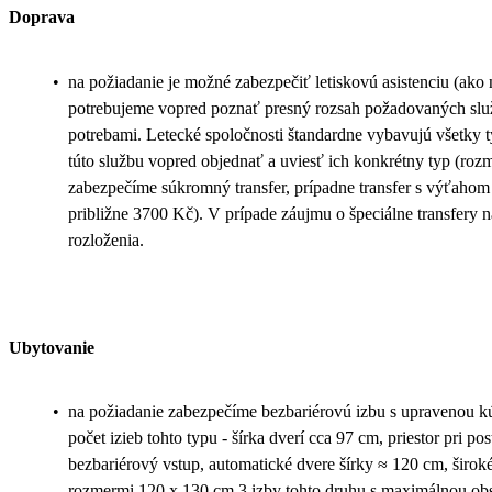
Doprava
•
na požiadanie je možné zabezpečiť letiskovú asistenciu (ako na 
potrebujeme vopred poznať presný rozsah požadovaných služ
potrebami. Letecké spoločnosti štandardne vybavujú všetky t
túto službu vopred objednať a uviesť ich konkrétny typ (rozm
zabezpečíme súkromný transfer, prípadne transfer s výťahom 
približne 3700 Kč). V prípade záujmu o špeciálne transfery 
rozloženia.
Ubytovanie
•
na požiadanie zabezpečíme bezbariérovú izbu s upravenou 
počet izieb tohto typu - šírka dverí cca 97 cm, priestor pri 
bezbariérový vstup, automatické dvere šírky ≈ 120 cm, širok
rozmermi 120 x 130 cm 3 izby tohto druhu s maximálnou obs