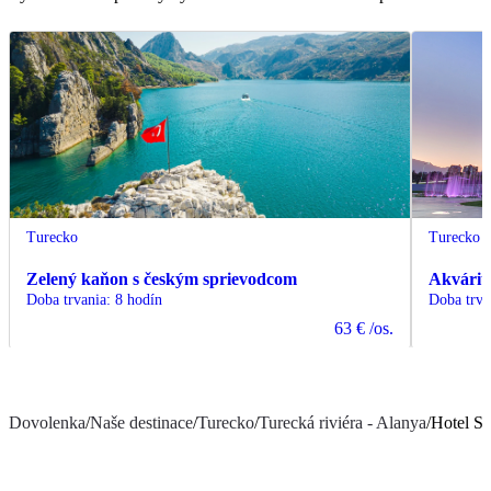
Turecko
Turecko
Zelený kaňon s českým sprievodcom
Akvárium
Doba trvania
:
8 hodín
Doba trva
63 €
/os.
Dovolenka
/
Naše destinace
/
Turecko
/
Turecká riviéra - Alanya
/
Hotel Se