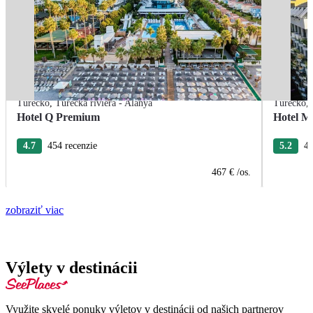
Turecko
,
Turecká riviéra - Alanya
Turecko
,
Hotel Q Premium
Hotel M
4.7
454 recenzie
5.2
40
467 €
/os.
zobraziť viac
Výlety v destinácii
Využite skvelé ponuky výletov v destinácii od našich partnerov