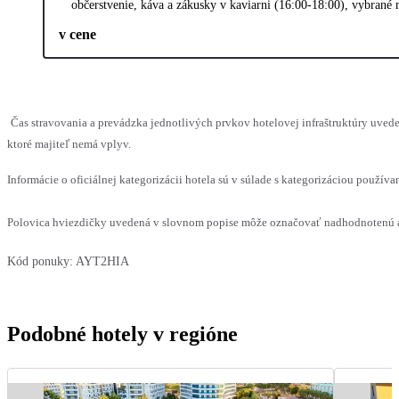
občerstvenie, káva a zákusky v kaviarni (16:00-18:00), vybrané
v cene
Čas stravovania a prevádzka jednotlivých prvkov hotelovej infraštruktúry uv
ktoré majiteľ nemá vplyv.
Informácie o oficiálnej kategorizácii hotela sú v súlade s kategorizáciou používan
Polovica hviezdičky uvedená v slovnom popise môže označovať nadhodnotenú al
Kód ponuky:
AYT2HIA
Podobné hotely v regióne