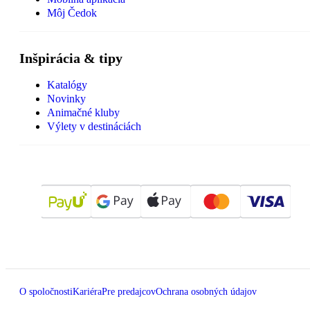
Môj Čedok
Inšpirácia & tipy
Katalógy
Novinky
Animačné kluby
Výlety v destináciách
O spoločnosti
Kariéra
Pre predajcov
Ochrana osobných údajov