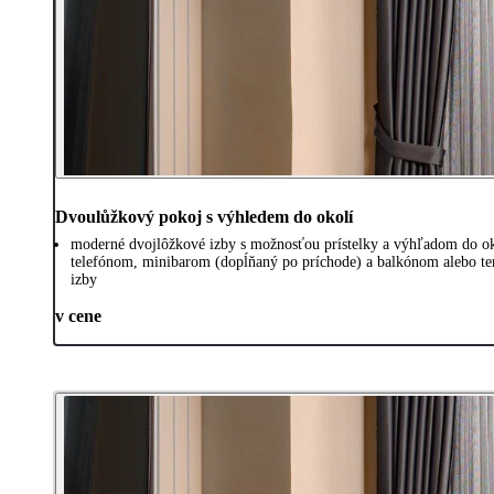
Dvoulůžkový pokoj s výhledem do okolí
moderné dvojlôžkové izby s možnosťou prístelky a výhľadom do oko
telefónom, minibarom (dopĺňaný po príchode) a balkónom alebo tera
izby
v cene