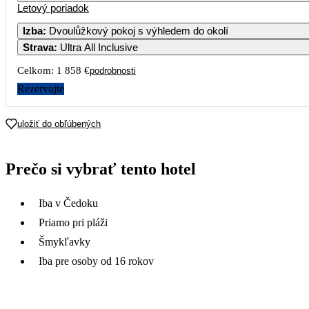
Letový poriadok
Izba
:
Dvoulůžkový pokoj s výhledem do okolí
Strava
:
Ultra All Inclusive
Celkom:
1 858 €
podrobnosti
Rezervujte
uložiť do obľúbených
Prečo si vybrať tento hotel
Iba v Čedoku
Priamo pri pláži
Šmykľavky
Iba pre osoby od 16 rokov