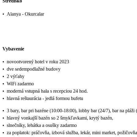
Stredisko
•
Alanya - Okurcalar
Vybavenie
•
novootvorený hotel v roku 2023
•
dve sedempodlažné budovy
•
2 výťahy
•
WiFi zadarmo
•
moderná vstupná hala s recepciou 24 hod.
•
hlavná reštaurácia - jedlá formou bufetu
•
3 bary, bar pri bazéne (10:00-18:00), lobby bar (24/7), bar na pláži
•
hlavný vonkajší bazén so 2 šmykľavkami, krytý bazén,
•
slnečníky, lehátka a osušky zadarmo
•
za poplatok: práčovňa, izbová služba, lekár, mini market, požičovňa