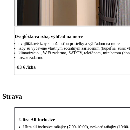
Dvojlôžková izba, výhľad na more
dvojlôžkové izby s možnosťou prístelky a výhľadom na more
izby sú vybavené vlastným sociálnym zariadením (kúpeľňa, sušič vla
klimatizáciou, WiFi zadarmo, SAT/TV, telefónom, minibarom (dop
trezor zadarmo
+83 € /izba
Strava
Ultra All Inclusive
Ultra all inclusive raňajky (7:00-10:00), neskoré raňajky (10:00