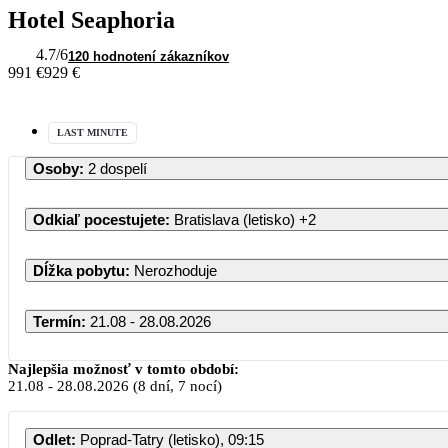
Hotel Seaphoria
4.7
/6
120 hodnotení zákazníkov
991 €
929 €
LAST MINUTE
Osoby
:
2 dospelí
Odkiaľ pocestujete
:
Bratislava (letisko)
+2
Dĺžka pobytu
:
Nerozhoduje
Termín
:
21.08 - 28.08.2026
Najlepšia možnosť v tomto období:
21.08
-
28.08.2026
(8 dní, 7 nocí)
Odlet
:
Poprad-Tatry (letisko), 09:15