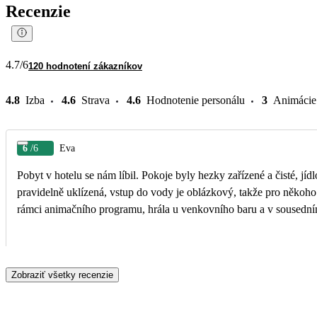
Recenzie
4.7
/6
120 hodnotení zákazníkov
4.8
Izba
4.6
Strava
4.6
Hodnotenie personálu
3
Animácie
6
/6
Eva
Pobyt v hotelu se nám líbil. Pokoje byly hezky zařízené a čisté, jíd
pravidelně uklízená, vstup do vody je oblázkový, takže pro někoho
rámci animačního programu, hrála u venkovního baru a v sousedním h
Zobraziť všetky recenzie