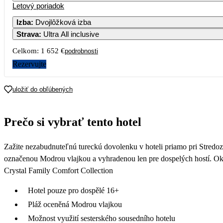
Letový poriadok
Izba
:
Dvojlôžková izba
Strava
:
Ultra All inclusive
3
4
5
6
Celkom:
1 652 €
podrobnosti
10
11
12
1
Rezervujte
826
17
18
19
2
uložiť do obľúbených
921
24
25
26
2
Prečo si vybrať tento hotel
839
31
Zažite nezabudnuteľnú tureckú dovolenku v hoteli priamo pri Stredo
označenou Modrou vlajkou a vyhradenou len pre dospelých hostí. Ok
Crystal Family Comfort Collection
Hotel pouze pro dospělé 16+
Pláž oceněná Modrou vlajkou
Možnost využití sesterského sousedního hotelu