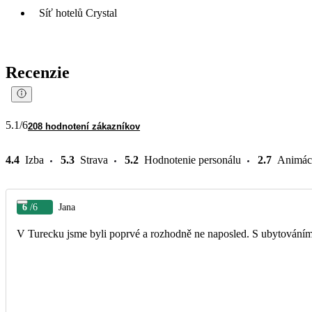
Síť hotelů Crystal
Recenzie
5.1
/6
208 hodnotení zákazníkov
4.4
Izba
5.3
Strava
5.2
Hodnotenie personálu
2.7
Animác
6
/6
Jana
V Turecku jsme byli poprvé a rozhodně ne naposled. S ubytováním 