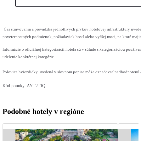
Čas stravovania a prevádzka jednotlivých prvkov hotelovej infraštruktúry uv
poveternostných podmienok, požiadaviek hostí alebo vyššej moci, na ktoré maji
Informácie o oficiálnej kategorizácii hotela sú v súlade s kategorizáciou používan
udelenie konkrétnej kategórie.
Polovica hviezdičky uvedená v slovnom popise môže označovať nadhodnotenú al
Kód ponuky:
AYT2TIQ
Podobné hotely v regióne