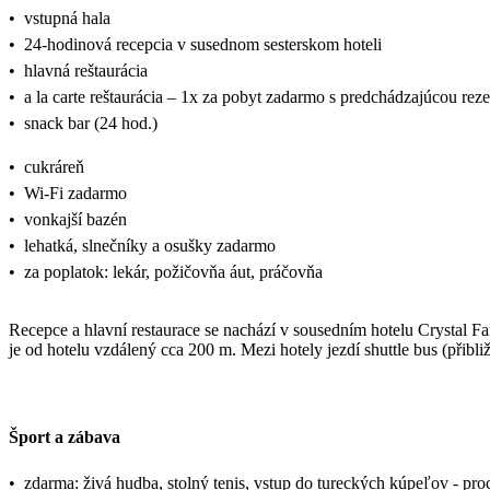
•
vstupná hala
•
24-hodinová recepcia v susednom sesterskom hoteli
•
hlavná reštaurácia
•
a la carte reštaurácia – 1x za pobyt zadarmo s predchádzajúcou rez
•
snack bar (24 hod.)
•
cukráreň
•
Wi-Fi zadarmo
•
vonkajší bazén
•
lehatká, slnečníky a osušky zadarmo
•
za poplatok: lekár, požičovňa áut, práčovňa
Recepce a hlavní restaurace se nachází v sousedním hotelu Crystal Fa
je od hotelu vzdálený cca 200 m. Mezi hotely jezdí shuttle bus (přibl
Šport a zábava
•
zdarma: živá hudba, stolný tenis, vstup do tureckých kúpeľov - pro