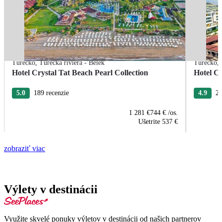
Turecko
,
Turecká riviéra - Belek
Turecko
,
Hotel Crystal Tat Beach Pearl Collection
Hotel Cr
5.0
189 recenzie
4.9
22
1 281 €
744 €
/os.
Ušetrite
537 €
zobraziť viac
Výlety v destinácii
Využite skvelé ponuky výletov v destinácii od našich partnerov