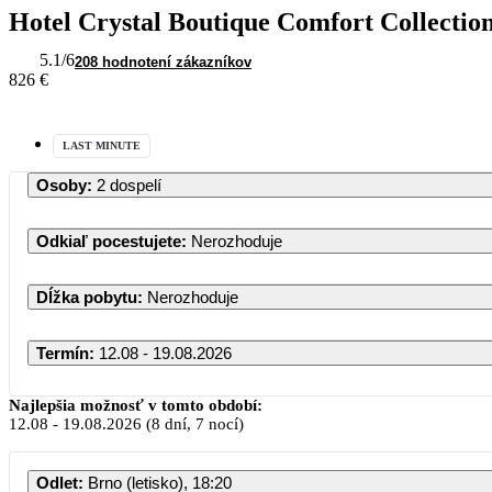
Hotel Crystal Boutique Comfort Collectio
5.1
/6
208 hodnotení zákazníkov
826 €
LAST MINUTE
Osoby
:
2 dospelí
Odkiaľ pocestujete
:
Nerozhoduje
Dĺžka pobytu
:
Nerozhoduje
Termín
:
12.08 - 19.08.2026
Augus
Najlepšia možnosť v tomto období:
12.08
-
19.08.2026
(8 dní, 7 nocí)
PO
UT
ST
Š
Odlet
:
Brno (letisko), 18:20