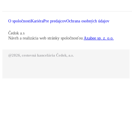
O spoločnosti
Kariéra
Pre predajcov
Ochrana osobných údajov
Čedok a.s
Návrh a realizácia web stránky spoločnosťou
Axabee sp. z. o.o.
@2026, cestovná kancelária Čedok, a.s.