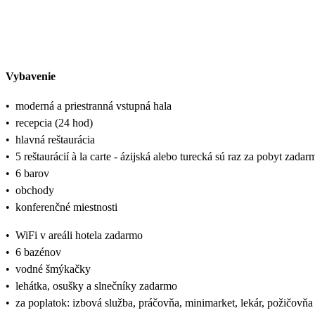
Vybavenie
•
moderná a priestranná vstupná hala
•
recepcia (24 hod)
•
hlavná reštaurácia
•
5 reštaurácií à la carte - ázijská alebo turecká sú raz za pobyt zadar
•
6 barov
•
obchody
•
konferenčné miestnosti
•
WiFi v areáli hotela zadarmo
•
6 bazénov
•
vodné šmýkačky
•
lehátka, osušky a slnečníky zadarmo
•
za poplatok: izbová služba, práčovňa, minimarket, lekár, požičovňa