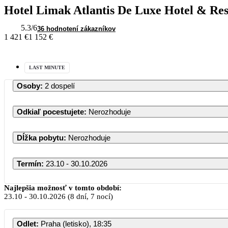
Hotel Limak Atlantis De Luxe Hotel & Res
5.3
/6
36 hodnotení zákazníkov
1 421 €
1 152 €
LAST MINUTE
Osoby
:
2 dospelí
Odkiaľ pocestujete
:
Nerozhoduje
Dĺžka pobytu
:
Nerozhoduje
Termín
:
23.10 - 30.10.2026
Najlepšia možnosť v tomto období:
23.10
-
30.10.2026
(8 dní, 7 nocí)
Odlet
:
Praha (letisko), 18:35