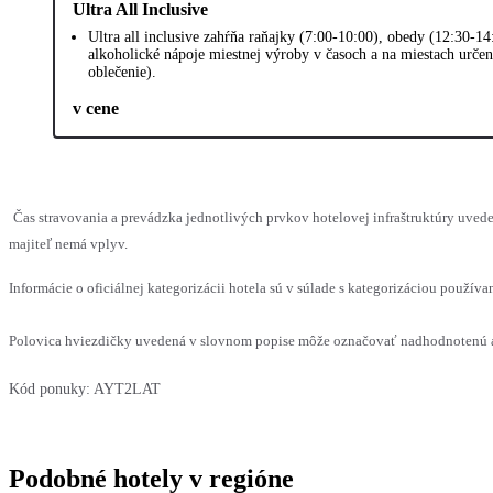
Ultra All Inclusive
Ultra all inclusive zahŕňa raňajky (7:00-10:00), obedy (12:30-1
alkoholické nápoje miestnej výroby v časoch a na miestach určený
oblečenie).
v cene
Čas stravovania a prevádzka jednotlivých prvkov hotelovej infraštruktúry uv
majiteľ nemá vplyv.
Informácie o oficiálnej kategorizácii hotela sú v súlade s kategorizáciou používan
Polovica hviezdičky uvedená v slovnom popise môže označovať nadhodnotenú al
Kód ponuky:
AYT2LAT
Podobné hotely v regióne