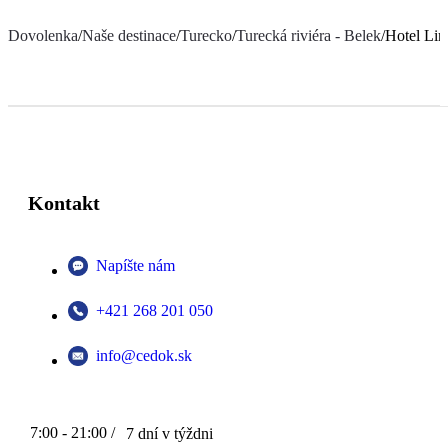
Dovolenka
/
Naše destinace
/
Turecko
/
Turecká riviéra - Belek
/
Hotel Lim
Kontakt
Napíšte nám
+421 268 201 050
info@cedok.sk
7:00 - 21:00 /
7 dní v týždni