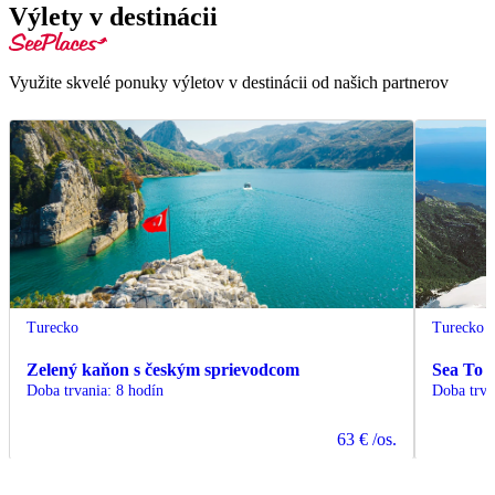
Výlety v destinácii
Využite skvelé ponuky výletov v destinácii od našich partnerov
Turecko
Turecko
Zelený kaňon s českým sprievodcom
Sea To 
Doba trvania
:
8 hodín
Doba trva
63 €
/os.