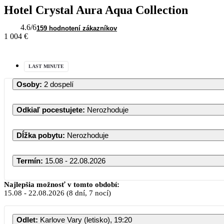
Hotel Crystal Aura Aqua Collection
4.6
/6
159 hodnotení zákazníkov
1 004 €
LAST MINUTE
Osoby
:
2 dospelí
Odkiaľ pocestujete
:
Nerozhoduje
Dĺžka pobytu
:
Nerozhoduje
Termín
:
15.08 - 22.08.2026
August 2026
Najlepšia možnosť v tomto období:
15.08
-
22.08.2026
(8 dní, 7 nocí)
PO
UT
ST
ŠT
PI
Odlet
:
Karlove Vary (letisko), 19:20