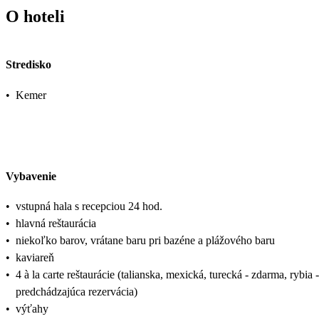
O hoteli
Stredisko
•
Kemer
Vybavenie
•
vstupná hala s recepciou 24 hod.
•
hlavná reštaurácia
•
niekoľko barov, vrátane baru pri bazéne a plážového baru
•
kaviareň
•
4 à la carte reštaurácie (talianska, mexická, turecká - zdarma, rybia
predchádzajúca rezervácia)
•
výťahy