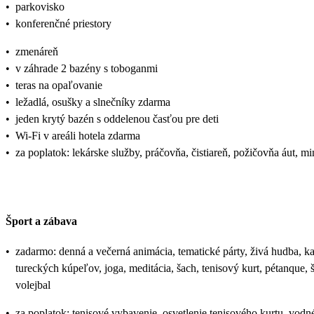
•
parkovisko
•
konferenčné priestory
•
zmenáreň
•
v záhrade 2 bazény s toboganmi
•
teras na opaľovanie
•
ležadlá, osušky a slnečníky zdarma
•
jeden krytý bazén s oddelenou časťou pre deti
•
Wi-Fi v areáli hotela zdarma
•
za poplatok: lekárske služby, práčovňa, čistiareň, požičovňa áut, mi
Šport a zábava
•
zadarmo: denná a večerná animácia, tematické párty, živá hudba, kar
tureckých kúpeľov, joga, meditácia, šach, tenisový kurt, pétanque, 
volejbal
•
za poplatok: tenisové vybavenie, osvetlenie tenisového kurtu, vodné