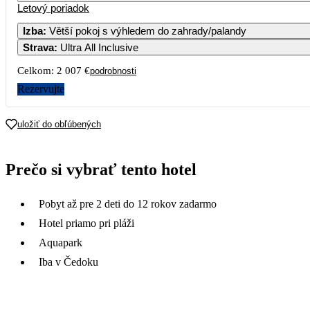
Letový poriadok
Izba
:
Větší pokoj s výhledem do zahrady/palandy
Strava
:
Ultra All Inclusive
3
4
5
6
7
Celkom:
2 007 €
podrobnosti
10
11
12
13
14
Rezervujte
1 
17
18
19
20
21
uložiť do obľúbených
1 000
1 020
7
24
25
26
27
28
Prečo si vybrať tento hotel
892
884
9
31
Pobyt až pre 2 deti do 12 rokov zadarmo
Hotel priamo pri pláži
Aquapark
Iba v Čedoku