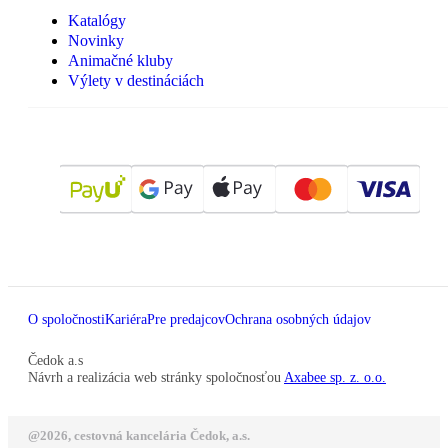
Katalógy
Novinky
Animačné kluby
Výlety v destináciách
O spoločnosti
Kariéra
Pre predajcov
Ochrana osobných údajov
Čedok a.s
Návrh a realizácia web stránky spoločnosťou
Axabee sp. z. o.o.
@2026, cestovná kancelária Čedok, a.s.