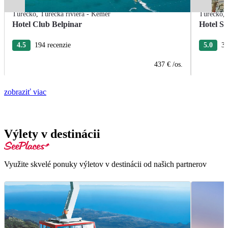
Turecko
,
Turecká riviéra - Kemer
Turecko
,
Hotel Club Belpinar
Hotel Se
4.5
194 recenzie
5.0
31
437 €
/os.
zobraziť viac
Výlety v destinácii
Využite skvelé ponuky výletov v destinácii od našich partnerov