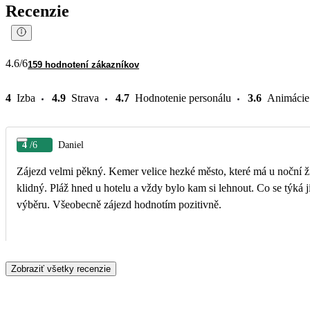
Recenzie
4.6
/6
159 hodnotení zákazníkov
4
Izba
4.9
Strava
4.7
Hodnotenie personálu
3.6
Animácie
4
/6
Daniel
Zájezd velmi pěkný. Kemer velice hezké město, které má u noční ži
klidný. Pláž hned u hotelu a vždy bylo kam si lehnout. Co se týká jí
výběru. Všeobecně zájezd hodnotím pozitivně.
Zobraziť všetky recenzie