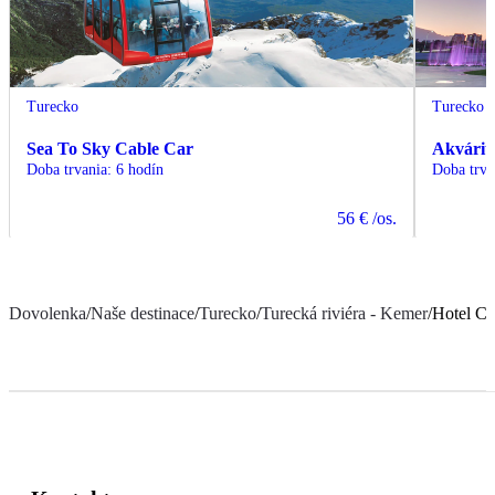
Turecko
Turecko
Sea To Sky Cable Car
Akvárium
Doba trvania
:
6 hodín
Doba trva
56 €
/os.
Dovolenka
/
Naše destinace
/
Turecko
/
Turecká riviéra - Kemer
/
Hotel Cr