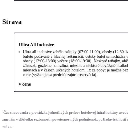
Strava
Ultra All Inclusive
Ultra all inclusive zahŕňa raňajky (07:00-11:00), obedy (12:30-
bufetu podávané v hlavnej reštaurácii, detský bufet sa nachádza v
obedy (12:00-13:00) večere (18:00-19:30). Neskoré raňajky, obče
zákusok, gozleme, zmrzlina, miestne a niektoré dovážané nealkoh
miestach a v časoch určených hotelom. 1x za pobyt je možné bezp
carte (vyžaduje sa predchádzajúca rezervácia).
v cene
Čas stravovania a prevádzka jednotlivých prvkov hotelovej infraštruktúry uv
zmenám v dôsledku sezónnosti, poveternostných podmienok, požiadaviek hostí a
vplyv.