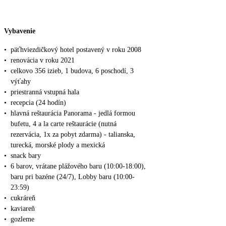
Vybavenie
•
päťhviezdičkový hotel postavený v roku 2008
•
renovácia v roku 2021
•
celkovo 356 izieb, 1 budova, 6 poschodí, 3
výťahy
•
priestranná vstupná hala
•
recepcia (24 hodín)
•
hlavná reštaurácia Panorama - jedlá formou
bufetu, 4 a la carte reštaurácie (nutná
rezervácia, 1x za pobyt zdarma) - talianska,
turecká, morské plody a mexická
•
snack bary
•
6 barov, vrátane plážového baru (10:00-18:00),
baru pri bazéne (24/7), Lobby baru (10:00-
23:59)
•
cukráreň
•
kaviareň
•
gozleme