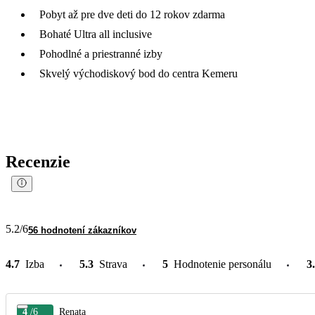
Pobyt až pre dve deti do 12 rokov zdarma
Bohaté Ultra all inclusive
Pohodlné a priestranné izby
Skvelý východiskový bod do centra Kemeru
Recenzie
5.2
/6
56 hodnotení zákazníkov
4.7
Izba
5.3
Strava
5
Hodnotenie personálu
3
4
/6
Renata