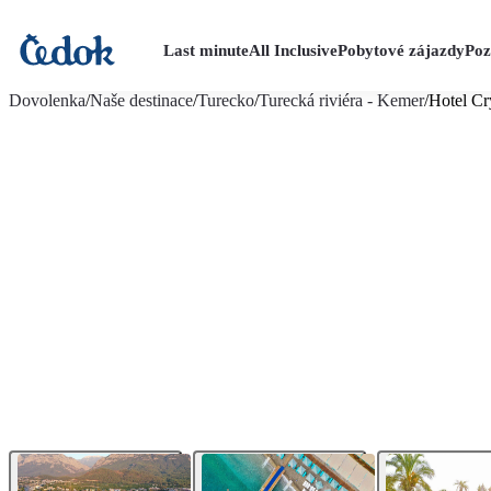
Last minute
All Inclusive
Pobytové zájazdy
Poz
viac fotografií (29)
Dovolenka
/
Naše destinace
/
Turecko
/
Turecká riviéra - Kemer
/
Hotel Cr