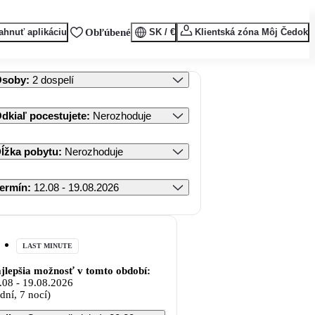
ahnuť aplikáciu
Obľúbené
SK / €
Klientská zóna Môj Čedok
Osoby
:
2 dospelí
dkiaľ pocestujete
:
Nerozhoduje
ĺžka pobytu
:
Nerozhoduje
ermín
:
12.08 - 19.08.2026
LAST MINUTE
jlepšia možnosť v tomto období:
.08
-
19.08.2026
 dní, 7 nocí)