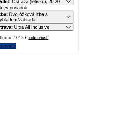
dlet
:
Ostrava (letisko), 20:20
tový poriadok
zba
:
Dvojlôžková izba s
ýhľadom/záhrada
trava
:
Ultra All Inclusive
lkom:
2 015 €
podrobnosti
zervujte