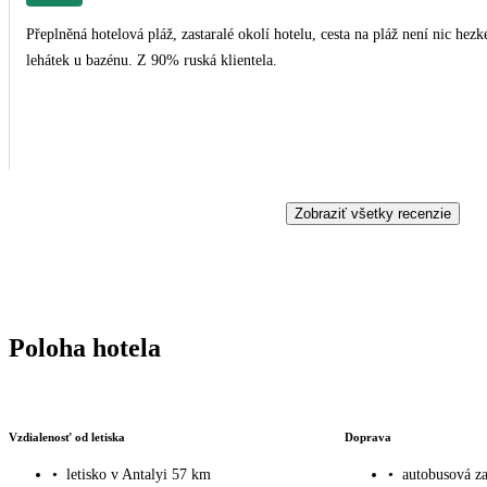
Přeplněná hotelová pláž, zastaralé okolí hotelu, cesta na pláž není nic hezkého. Stále stejné jídlo. Jako plus hodnotíme spoustu
lehátek u bazénu. Z 90% ruská klientela.
Zobraziť všetky recenzie
Poloha hotela
Vzdialenosť od letiska
Doprava
•
letisko v Antalyi 57 km
•
autobusová z