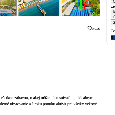
O
Le
I
v
S
uložiť
Ce
Re
 všetkou zábavou, o akej môžete len snívať, a je ideálnym
erné ubytovanie a širokú ponuku aktivít pre všetky vekové