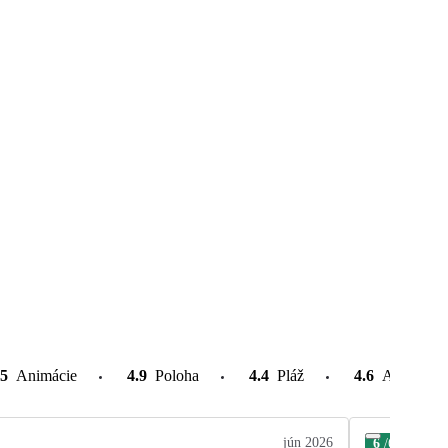
.5
Animácie
4.9
Poloha
4.4
Pláž
4.6
Atrakcie v
jún 2026
6
/6
Már