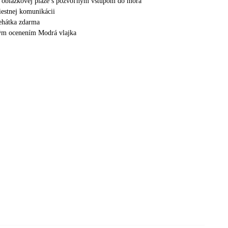
t oblázkovej pláže s pozvoľným vstupom do mora
iestnej komunikácii
lehátka zdarma
ným ocenením Modrá vlajka