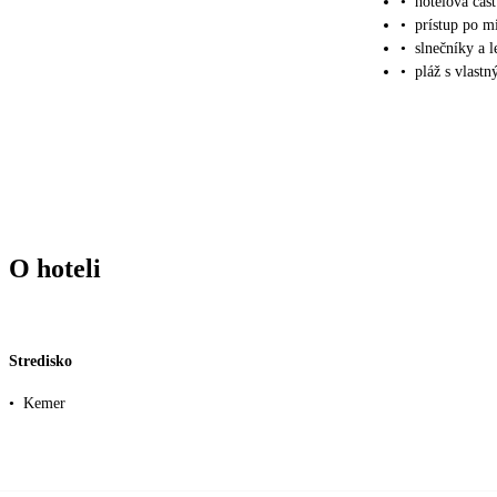
•
hotelová čás
•
prístup po m
•
slnečníky a 
•
pláž s vlast
O hoteli
Stredisko
•
Kemer