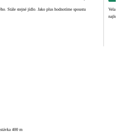
Vela cestujem,
najlepsích, bo
astávka 400 m