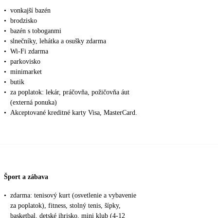
•
vonkajší bazén
•
brodzisko
•
bazén s toboganmi
•
slnečníky, lehátka a osušky zdarma
•
Wi-Fi zdarma
•
parkovisko
•
minimarket
•
butik
•
za poplatok: lekár, práčovňa, požičovňa áut
(externá ponuka)
•
Akceptované kreditné karty Visa, MasterCard.
Šport a zábava
•
zdarma: tenisový kurt (osvetlenie a vybavenie
za poplatok), fitness, stolný tenis, šípky,
basketbal, detské ihrisko, mini klub (4-12