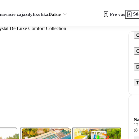
návacie zájazdy
Exotika
Ďalšie
Pre vás
Sti
ystal De Luxe Comfort Collection
O
D
T
Na
12
(8