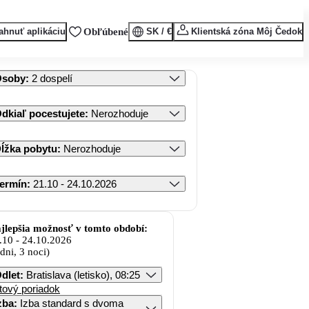
ahnuť aplikáciu
Obľúbené
SK / €
Klientská zóna Môj Čedok
Osoby
:
2 dospelí
dkiaľ pocestujete
:
Nerozhoduje
ĺžka pobytu
:
Nerozhoduje
ermín
:
21.10 - 24.10.2026
jlepšia možnosť v tomto období:
.10
-
24.10.2026
 dni, 3 noci)
dlet
:
Bratislava (letisko), 08:25
tový poriadok
zba
:
Izba standard s dvoma