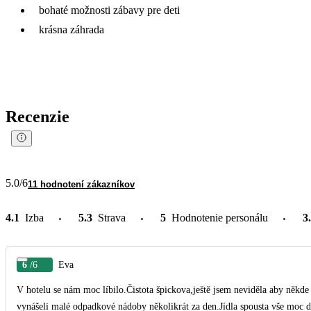
bohaté možnosti zábavy pre deti
krásna záhrada
Recenzie
5.0
/6
11 hodnotení zákazníkov
4.1
Izba
5.3
Strava
5
Hodnotenie personálu
3
6
/6
Eva
V hotelu se nám moc líbilo.Čistota špickova,ještě jsem neviděla aby někde m
vynášeli malé odpadkové nádoby několikrát za den.Jídla spousta vše moc 