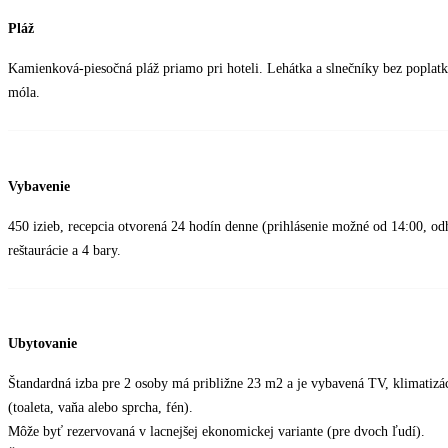
Pláž
Kamienková-piesočná pláž priamo pri hoteli. Lehátka a slnečníky bez poplatk
móla.
Vybavenie
450 izieb, recepcia otvorená 24 hodín denne (prihlásenie možné od 14:00, odh
reštaurácie a 4 bary.
Ubytovanie
Štandardná izba pre 2 osoby má približne 23 m2 a je vybavená TV, klimatizá
(toaleta, vaňa alebo sprcha, fén).
Môže byť rezervovaná v lacnejšej ekonomickej variante (pre dvoch ľudí).