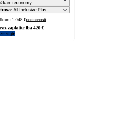
lôžkami economy
trava
:
All Inclusive Plus
lkom:
1 048 €
podrobnosti
raz zaplatíte iba
420 €
zervujte