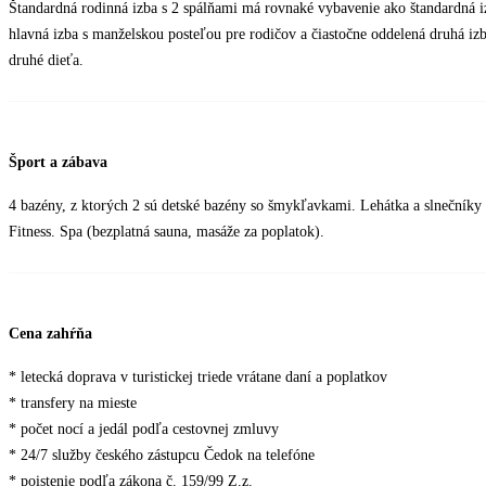
Štandardná rodinná izba s 2 spálňami má rovnaké vybavenie ako štandardná iz
hlavná izba s manželskou posteľou pre rodičov a čiastočne oddelená druhá iz
druhé dieťa.
Šport a zábava
4 bazény, z ktorých 2 sú detské bazény so šmykľavkami. Lehátka a slnečníky 
Fitness. Spa (bezplatná sauna, masáže za poplatok).
Cena zahŕňa
* letecká doprava v turistickej triede vrátane daní a poplatkov
* transfery na mieste
* počet nocí a jedál podľa cestovnej zmluvy
* 24/7 služby českého zástupcu Čedok na telefóne
* poistenie podľa zákona č. 159/99 Z.z.