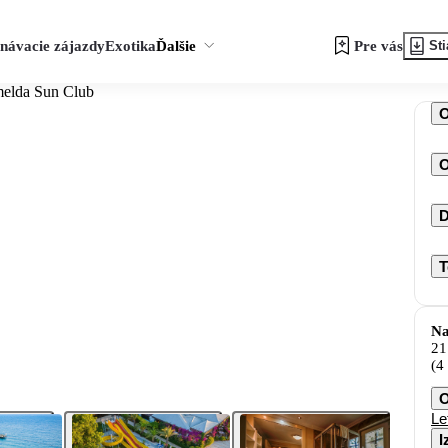
návacie zájazdy
Exotika
Ďalšie
Pre vás
Sti
melda Sun Club
O
D
T
Na
21
(4
O
Le
I