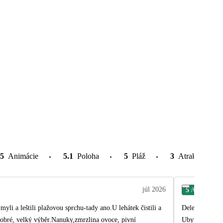
.5
Animácie
5.1
Poloha
5
Pláž
3
Atrakcie v oko
júl 2026
5
/6
Pete
yli a leštili plažovou sprchu-tady ano.U lehátek čistili a
Delegátku jsme
dobré, velký výběr.Nanuky,zmrzlina ovoce, pivní
Ubytování si n