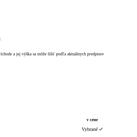
.
ríchode a jej výška sa môže líšiť podľa aktuálnych predpisov
v cene
Vybrané