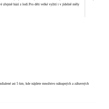
é zřejmě hází z lodí.Pro děti velké vyžití i v jídelně měly
zdialené asi 5 km, kde nájdete množstvo nákupných a zábavných