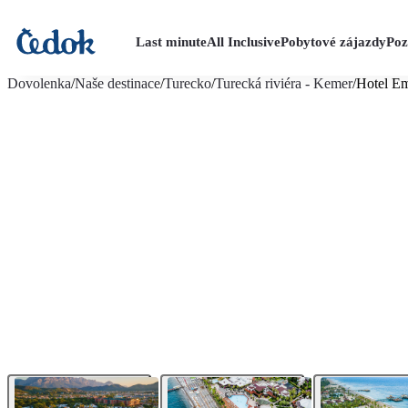
Last minute
All Inclusive
Pobytové zájazdy
Poz
viac fotografií (20)
Dovolenka
/
Naše destinace
/
Turecko
/
Turecká riviéra - Kemer
/
Hotel E