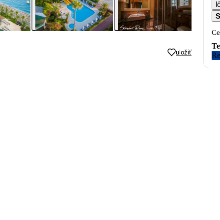
S
Ce
Te
uložiť
Re