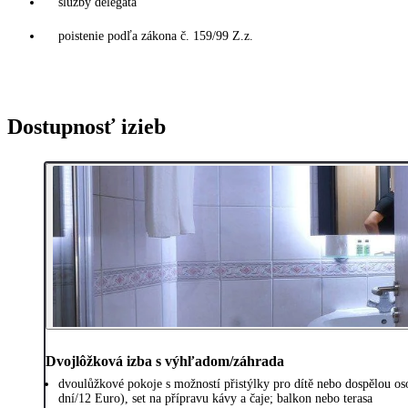
služby delegáta
poistenie podľa zákona č. 159/99 Z.z.
Dostupnosť izieb
Dvojlôžková izba s výhľadom/záhrada
dvoulůžkové pokoje s možností přistýlky pro dítě nebo dospělou oso
dní/12 Euro), set na přípravu kávy a čaje; balkon nebo terasa