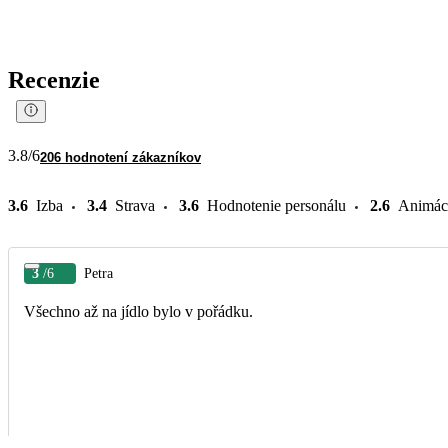
Recenzie
3.8
/6
206 hodnotení zákazníkov
3.6
Izba
3.4
Strava
3.6
Hodnotenie personálu
2.6
Animác
3
/6
Petra
Všechno až na jídlo bylo v pořádku.