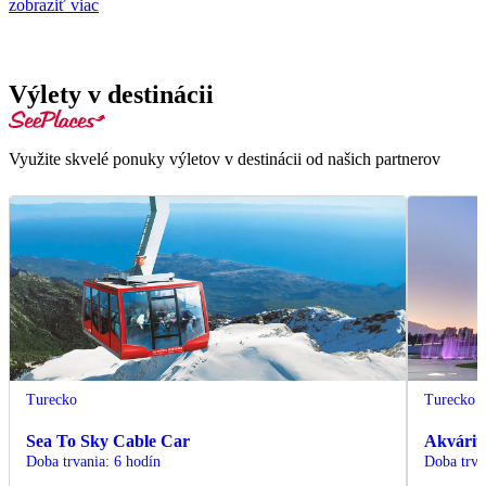
zobraziť viac
Výlety v destinácii
Využite skvelé ponuky výletov v destinácii od našich partnerov
Turecko
Turecko
Sea To Sky Cable Car
Akvárium
Doba trvania
:
6 hodín
Doba trva