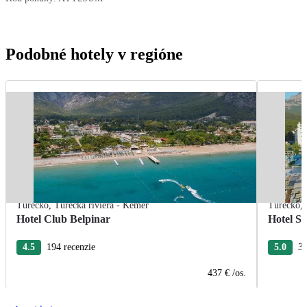
Podobné hotely v regióne
Turecko
,
Turecká riviéra - Kemer
Turecko
,
Hotel Club Belpinar
Hotel Se
4.5
194 recenzie
5.0
31
437 €
/os.