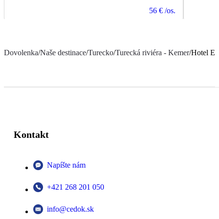
56 €
/os.
Dovolenka
/
Naše destinace
/
Turecko
/
Turecká riviéra - Kemer
/
Hotel Es
Kontakt
Napíšte nám
+421 268 201 050
info@cedok.sk