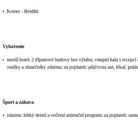
•
Kemer - Beldibi
Vybavenie
•
menší hotel; 2 třípatrové budovy bez výtahu; vstupní hala s recepcí (
osušky a slunečníky zdarma; za poplatek: půjčovna aut, lékař, prád
Šport a zábava
•
zdarma: lehký denní a večerní animační program; za poplatek: sauna