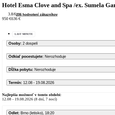
Hotel Esma Clove and Spa /ex. Sumela Ga
3.8
/6
206 hodnotení zákazníkov
950 €
636 €
LAST MINUTE
Osoby
:
2 dospelí
Odkiaľ pocestujete
:
Nerozhoduje
Dĺžka pobytu
:
Nerozhoduje
Termín
:
12.08 - 19.08.2026
Najlepšia možnosť v tomto období:
12.08
-
19.08.2026
(8 dní, 7 nocí)
Odlet
:
Brno (letisko), 18:20