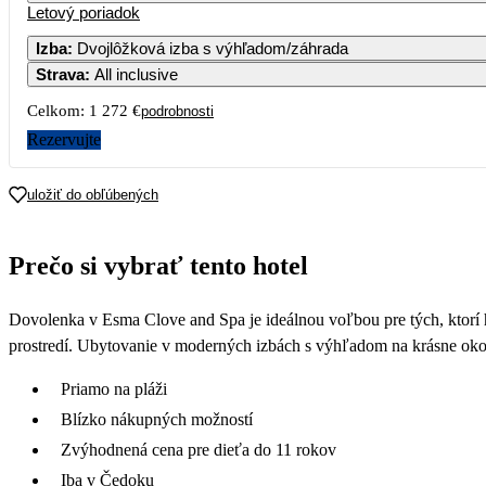
Letový poriadok
Izba
:
Dvojlôžková izba s výhľadom/záhrada
Strava
:
All inclusive
Celkom:
1 272 €
podrobnosti
Rezervujte
uložiť do obľúbených
Prečo si vybrať tento hotel
Dovolenka v Esma Clove and Spa je ideálnou voľbou pre tých, ktorí h
prostredí. Ubytovanie v moderných izbách s výhľadom na krásne okol
Priamo na pláži
Blízko nákupných možností
Zvýhodnená cena pre dieťa do 11 rokov
Iba v Čedoku