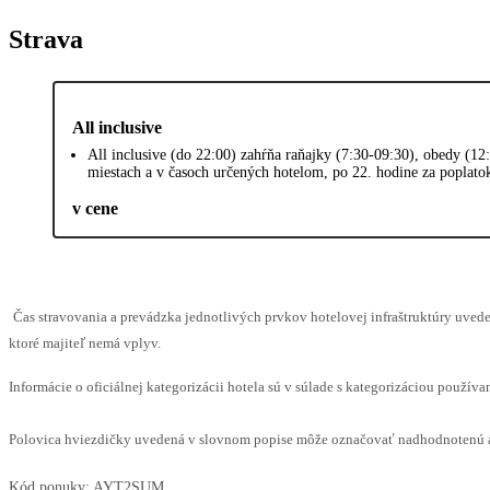
Strava
All inclusive
All inclusive (do 22:00) zahŕňa raňajky (7:30-09:30), obedy (12
miestach a v časoch určených hotelom, po 22. hodine za poplato
v cene
Čas stravovania a prevádzka jednotlivých prvkov hotelovej infraštruktúry uv
ktoré majiteľ nemá vplyv.
Informácie o oficiálnej kategorizácii hotela sú v súlade s kategorizáciou používan
Polovica hviezdičky uvedená v slovnom popise môže označovať nadhodnotenú al
Kód ponuky:
AYT2SUM