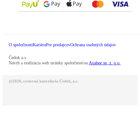
O spoločnosti
Kariéra
Pre predajcov
Ochrana osobných údajov
Čedok a.s
Návrh a realizácia web stránky spoločnosťou
Axabee sp. z. o.o.
@2026, cestovná kancelária Čedok, a.s.