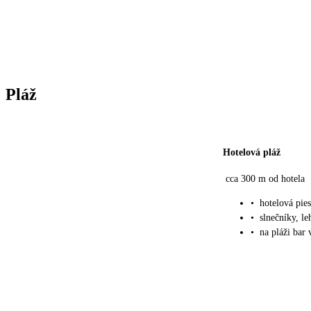
Pláž
Hotelová pláž
cca 300 m od hotela
•
hotelová pie
•
slnečníky, l
•
na pláži bar 