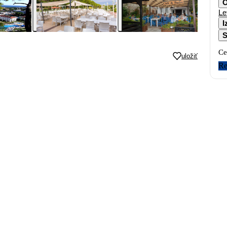
O
Le
I
S
Ce
uložiť
Re