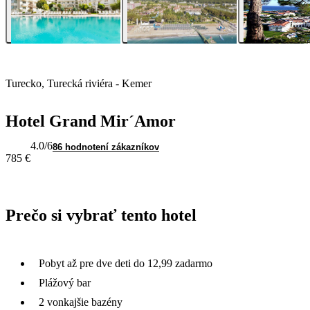
Turecko, Turecká riviéra - Kemer
Hotel Grand Mir´Amor
4.0
/6
86 hodnotení zákazníkov
785 €
Prečo si vybrať tento hotel
Pobyt až pre dve deti do 12,99 zadarmo
Plážový bar
2 vonkajšie bazény