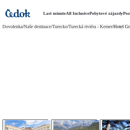
Last minute
All Inclusive
Pobytové zájazdy
Poz
viac fotografií (24)
Dovolenka
/
Naše destinace
/
Turecko
/
Turecká riviéra - Kemer
/
Hotel G