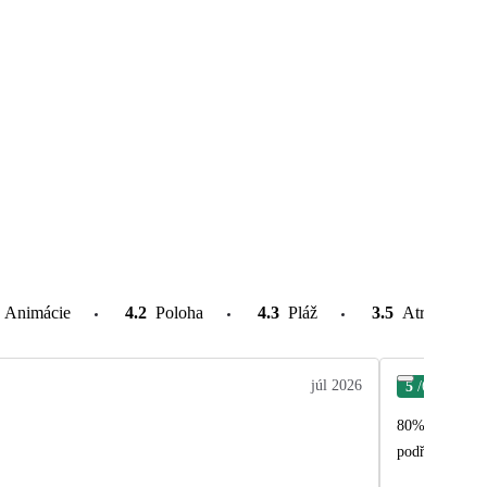
Animácie
4.2
Poloha
4.3
Pláž
3.5
Atrakcie v o
júl 2026
5
/6
Bla
80% rusky mluv
podřizuje ruské