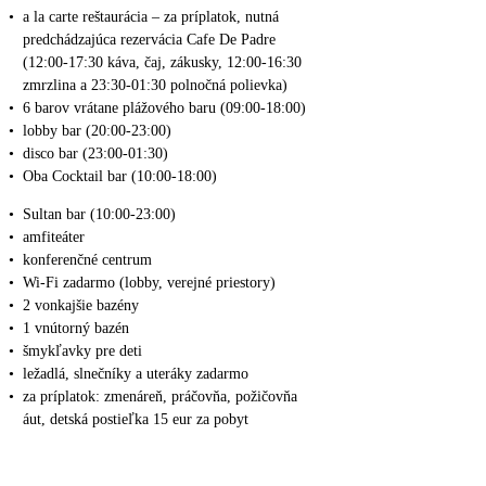
•
a la carte reštaurácia – za príplatok, nutná
predchádzajúca rezervácia Cafe De Padre
(12:00-17:30 káva, čaj, zákusky, 12:00-16:30
zmrzlina a 23:30-01:30 polnočná polievka)
•
6 barov vrátane plážového baru (09:00-18:00)
•
lobby bar (20:00-23:00)
•
disco bar (23:00-01:30)
•
Oba Cocktail bar (10:00-18:00)
•
Sultan bar (10:00-23:00)
•
amfiteáter
•
konferenčné centrum
•
Wi-Fi zadarmo (lobby, verejné priestory)
•
2 vonkajšie bazény
•
1 vnútorný bazén
•
šmykľavky pre deti
•
ležadlá, slnečníky a uteráky zadarmo
•
za príplatok: zmenáreň, práčovňa, požičovňa
áut, detská postieľka 15 eur za pobyt