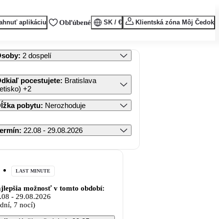
ahnuť aplikáciu
Obľúbené
SK / €
Klientská zóna Môj Čedok
Osoby
:
2 dospelí
dkiaľ pocestujete
:
Bratislava
letisko)
+2
ĺžka pobytu
:
Nerozhoduje
ermín
:
22.08 - 29.08.2026
LAST MINUTE
jlepšia možnosť v tomto období:
.08
-
29.08.2026
 dní, 7 nocí)