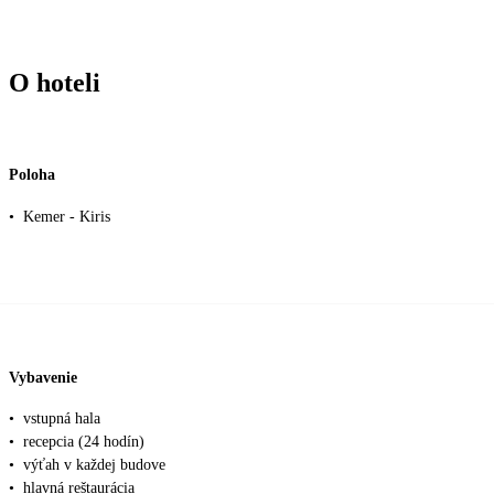
O hoteli
Poloha
•
Kemer - Kiris
Vybavenie
•
vstupná hala
•
recepcia (24 hodín)
•
výťah v každej budove
•
hlavná reštaurácia