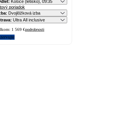
dlet
:
Košice (letisko), 09:35
tový poriadok
zba
:
Dvojlôžková izba
trava
:
Ultra All inclusive
lkom:
1 569 €
podrobnosti
zervujte