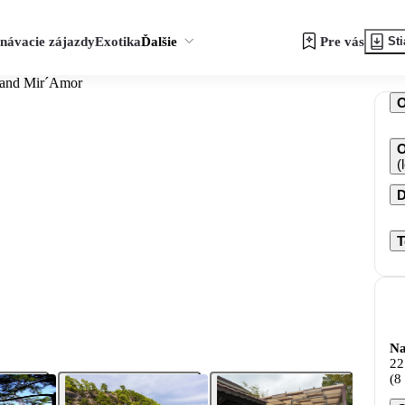
návacie zájazdy
Exotika
Ďalšie
Pre vás
Sti
rand Mir´Amor
O
(
D
T
Na
22
(8