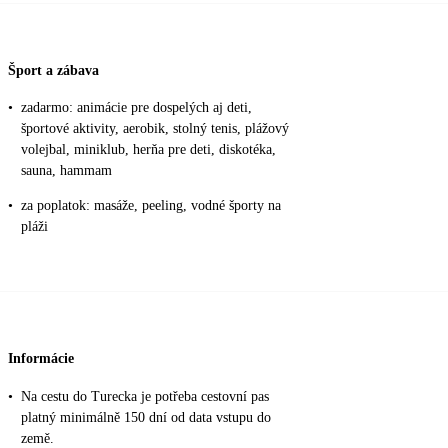
Šport a zábava
•
zadarmo: animácie pre dospelých aj deti,
športové aktivity, aerobik, stolný tenis, plážový
volejbal, miniklub, herňa pre deti, diskotéka,
sauna, hammam
•
za poplatok: masáže, peeling, vodné športy na
pláži
Informácie
•
Na cestu do Turecka je potřeba cestovní pas
platný minimálně 150 dní od data vstupu do
země.