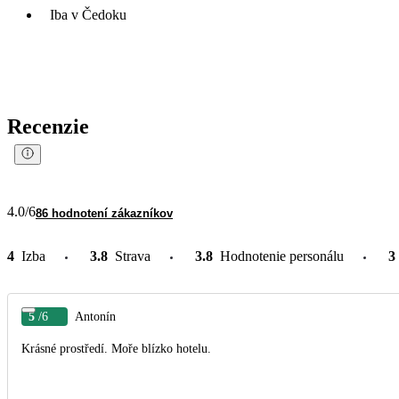
Iba v Čedoku
Recenzie
4.0
/6
86 hodnotení zákazníkov
4
Izba
3.8
Strava
3.8
Hodnotenie personálu
3
5
/6
Antonín
Krásné prostředí. Moře blízko hotelu.