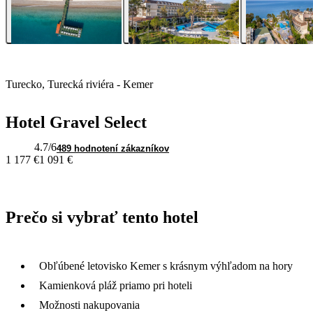
Turecko, Turecká riviéra - Kemer
Hotel Gravel Select
4.7
/6
489 hodnotení zákazníkov
1 177 €
1 091 €
Prečo si vybrať tento hotel
Obľúbené letovisko Kemer s krásnym výhľadom na hory
Kamienková pláž priamo pri hoteli
Možnosti nakupovania