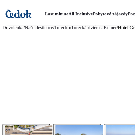
Last minute
All Inclusive
Pobytové zájazdy
Poz
viac fotografií (54)
Dovolenka
/
Naše destinace
/
Turecko
/
Turecká riviéra - Kemer
/
Hotel Gr