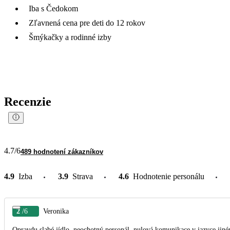
Iba s Čedokom
Zľavnená cena pre deti do 12 rokov
Šmýkačky a rodinné izby
Recenzie
4.7
/6
489 hodnotení zákazníkov
4.9
Izba
3.9
Strava
4.6
Hodnotenie personálu
2
/6
Veronika
Opravdu slabé jídlo, neochotný personál, nulová komunikace v jazyce jiném