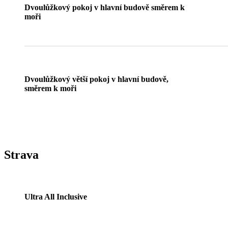
Dvoulůžkový pokoj v hlavní budově směrem k
moři
Dvoulůžkový větší pokoj v hlavní budově,
směrem k moři
Strava
Ultra All Inclusive