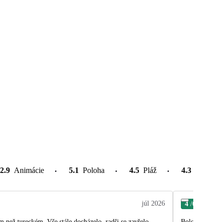
2.9
Animácie
5.1
Poloha
4.5
Pláž
4.3
Atrakcie
júl 2026
4
/6
Kar
 než tureckém. Vše stále docházelo, radši se zavřelo,
Bolo tam fajn 