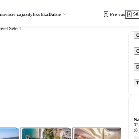
návacie zájazdy
Exotika
Ďalšie
Pre vás
Sti
avel Select
O
D
T
Na
02
(8