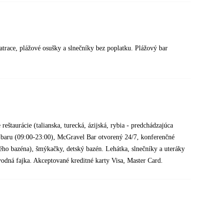
trace, plážové osušky a slnečníky bez poplatku. Plážový bar
 reštaurácie (talianska, turecká, ázijská, rybia - predchádzajúca
y baru (09:00-23:00), McGravel Bar otvorený 24/7, konferenčné
ného bazéna), šmýkačky, detský bazén. Lehátka, slnečníky a uteráky
 vodná fajka. Akceptované kreditné karty Visa, Master Card.