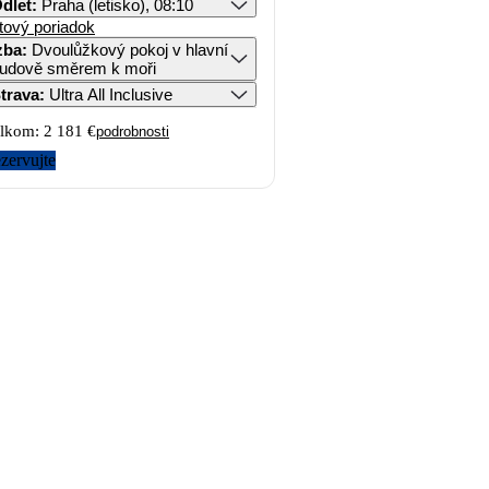
dlet
:
Praha (letisko), 08:10
tový poriadok
zba
:
Dvoulůžkový pokoj v hlavní
udově směrem k moři
trava
:
Ultra All Inclusive
lkom:
2 181 €
podrobnosti
zervujte