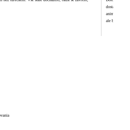
dostatočne upr
animatorov tých 
ale bolo tam m
ovania