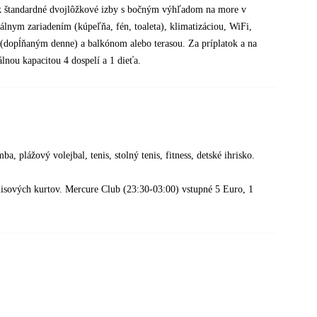
ok štandardné dvojlôžkové izby s bočným výhľadom na more v
álnym zariadením (kúpeľňa, fén, toaleta), klimatizáciou, WiFi,
(dopĺňaným denne) a balkónom alebo terasou. Za príplatok a na
nou kapacitou 4 dospelí a 1 dieťa.
, plážový volejbal, tenis, stolný tenis, fitness, detské ihrisko.
enisových kurtov. Mercure Club (23:30-03:00) vstupné 5 Euro, 1