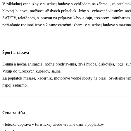
V základnej cene izby v susednej budove s výhľadom na záhradu, za príplat
hlavnej budove, možnosť až dvoch prísteliek. Izby sú vybavené vlastným soci
SAT/TV, telefónom, súpravou na prípravu kávy a čaju, trezorom, minibarom 
požiadanie rodinné izby s 2 samostatnými izbami v susednej budove s maximál
Šport a zábava
Denná a nočná animácia, nočné predstavenia, živá hudba, diskotéka, joga, zumba
Vstup do tureckých kúpeľov, sauna.
Za poplatok masáže, kaderník, motorové vodné športy na pláži, osvetlenie t
nápoj zadarmo.
Cena zahŕňa
- letecká doprava v turistickej triede vrátane daní a poplatkov