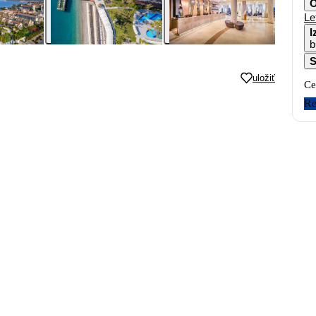
O
Le
I
b
S
uložiť
Ce
Re