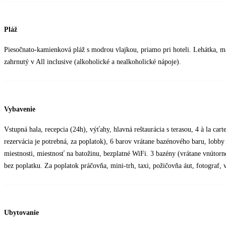
Pláž
Piesočnato-kamienková pláž s modrou vlajkou, priamo pri hoteli. Lehátka, ma
zahrnutý v All inclusive (alkoholické a nealkoholické nápoje).
Vybavenie
Vstupná hala, recepcia (24h), výťahy, hlavná reštaurácia s terasou, 4 à la carte
rezervácia je potrebná, za poplatok), 6 barov vrátane bazénového baru, lobb
miestnosti, miestnosť na batožinu, bezplatné WiFi. 3 bazény (vrátane vnútor
bez poplatku. Za poplatok práčovňa, mini-trh, taxi, požičovňa áut, fotograf,
Ubytovanie