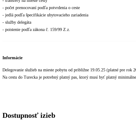
- transfery na mieste cesty
- počet prenocovaní podľa potvrdenia o ceste
- jedlá podľa špecifikácie ubytovacieho zariadenia
- služby delegáta
- poistenie podľa zákona č. 159/99 Z.z.
Informácie
Delegovanie služieb na mieste pobytu od približne 19.05.25 (platné pre rok 
Na cestu do Turecka je potrebný platný pas, ktorý musí byť platný minimáln
Dostupnosť izieb