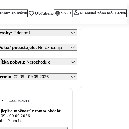
ahnuť aplikáciu
Obľúbené
SK / €
Klientská zóna Môj Čedok
Osoby
:
2 dospelí
dkiaľ pocestujete
:
Nerozhoduje
ĺžka pobytu
:
Nerozhoduje
ermín
:
02.09 - 09.09.2026
LAST MINUTE
jlepšia možnosť v tomto období:
.09
-
09.09.2026
 dní, 7 nocí)