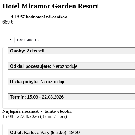
Hotel Miramor Garden Resort
4.1
/6
57 hodnotení zákazníkov
669 €
LAST MINUTE
Osoby
:
2 dospelí
Odkiaľ pocestujete
:
Nerozhoduje
Dĺžka pobytu
:
Nerozhoduje
Termín
:
15.08 - 22.08.2026
Najlepšia možnosť v tomto období:
15.08
-
22.08.2026
(8 dní, 7 nocí)
Odlet
:
Karlove Vary (letisko), 19:20