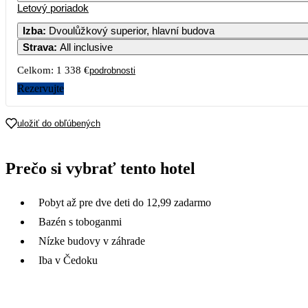
Letový poriadok
Izba
:
Dvoulůžkový superior, hlavní budova
Strava
:
All inclusive
Celkom:
1 338 €
podrobnosti
Rezervujte
uložiť do obľúbených
Prečo si vybrať tento hotel
Pobyt až pre dve deti do 12,99 zadarmo
Bazén s toboganmi
Nízke budovy v záhrade
Iba v Čedoku