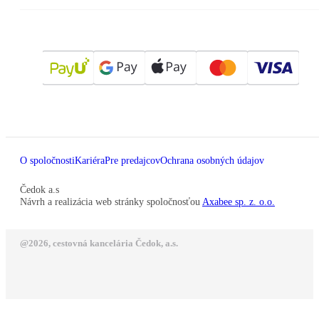
O spoločnosti
Kariéra
Pre predajcov
Ochrana osobných údajov
Čedok a.s
Návrh a realizácia web stránky spoločnosťou
Axabee sp. z. o.o.
@2026, cestovná kancelária Čedok, a.s.