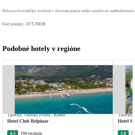
Polovica hviezdičky uvedená v slovnom popise môže označovať nadhodnotenú al
Kód ponuky:
AYT2MOR
Podobné hotely v regióne
Turecko
,
Turecká riviéra - Kemer
Turecko
,
Hotel Club Belpinar
Hotel Se
4.5
194 recenzie
5.0
31