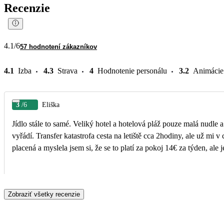
Recenzie
4.1
/6
57 hodnotení zákazníkov
4.1
Izba
4.3
Strava
4
Hodnotenie personálu
3.2
Animácie
3
/6
Eliška
Jídlo stále to samé. Veliký hotel a hotelová pláž pouze malá nudle a pár lehátek. Pokoj hrozný jsme 4 a vůbec jsme se nevešli. V celém pokoji jedna 
vyřádí. Transfer katastrofa cesta na letiště cca 2hodiny, ale už mi v cesto
placená a myslela jsem si, že se to platí za pokoj 14€ za týden, ale
Zobraziť všetky recenzie