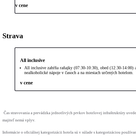
v cene
Strava
All inclusive
All inclusive zahŕňa raňajky (07:30-10:30), obed (12:30-14:00) 
nealkoholické nápoje v časoch a na miestach určených hotelom.
v cene
Čas stravovania a prevádzka jednotlivých prvkov hotelovej infraštruktúry uv
majiteľ nemá vplyv.
Informácie o oficiálnej kategorizácii hotela sú v súlade s kategorizáciou používan