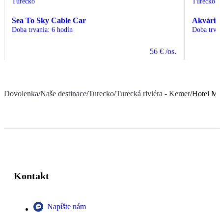
Turecko
Turecko
Sea To Sky Cable Car
Akvárium
Doba trvania
:
6 hodín
Doba trva
56 €
/os.
Dovolenka
/
Naše destinace
/
Turecko
/
Turecká riviéra - Kemer
/
Hotel Mi
Kontakt
Napíšte nám