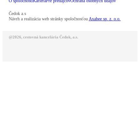
O spoločnosti
Kariéra
Pre predajcov
Ochrana osobných údajov
Čedok a.s
Návrh a realizácia web stránky spoločnosťou
Axabee sp. z. o.o.
@2026, cestovná kancelária Čedok, a.s.