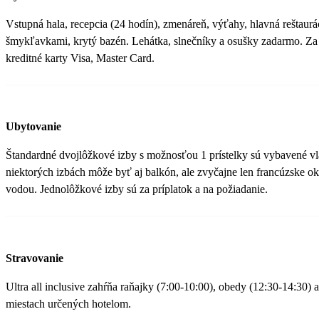
Vstupná hala, recepcia (24 hodín), zmenáreň, výťahy, hlavná reštaurá
šmykľavkami, krytý bazén. Lehátka, slnečníky a osušky zadarmo. Za 
kreditné karty Visa, Master Card.
Ubytovanie
Štandardné dvojlôžkové izby s možnosťou 1 prístelky sú vybavené v
niektorých izbách môže byť aj balkón, ale zvyčajne len francúzske o
vodou. Jednolôžkové izby sú za príplatok a na požiadanie.
Stravovanie
Ultra all inclusive zahŕňa raňajky (7:00-10:00), obedy (12:30-14:30)
miestach určených hotelom.