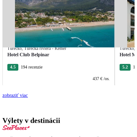
Turecko
,
Turecká riviéra - Kemer
Turecko
,
Hotel Club Belpinar
Hotel M
4.5
194 recenzie
5.2
18
437 €
/os.
zobraziť viac
Výlety v destinácii