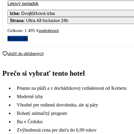
Letový poriadok
Izba
:
Dvojlôžková izba
Strava
:
Ultra All Inclusive 24h
Celkom:
1 495 €
podrobnosti
Rezervujte
uložiť do obľúbených
Prečo si vybrať tento hotel
Priamo na pláži a v dochádzkovej vzdialenosti od Kemeru
Moderné izby
Vhodné pre rodinnú dovolenku, ale aj páry
Bohatý animačný program
Iba v Čedoku
Zvýhodnená cena pre dieťa do 6,99 rokov