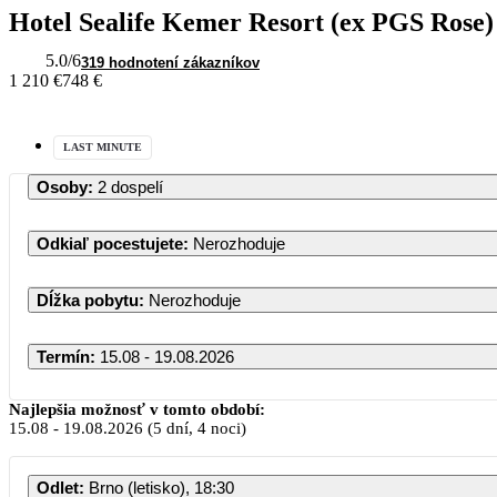
Hotel Sealife Kemer Resort (ex PGS Rose)
5.0
/6
319 hodnotení zákazníkov
1 210 €
748 €
LAST MINUTE
Osoby
:
2 dospelí
Odkiaľ pocestujete
:
Nerozhoduje
Dĺžka pobytu
:
Nerozhoduje
Termín
:
15.08 - 19.08.2026
Najlepšia možnosť v tomto období:
15.08
-
19.08.2026
(5 dní, 4 noci)
Odlet
:
Brno (letisko), 18:30