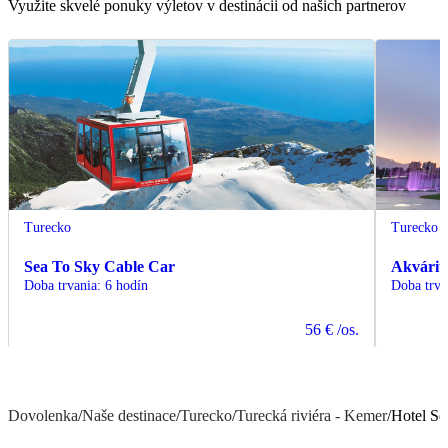
Využite skvelé ponuky výletov v destinácii od našich partnerov
Turecko
Turecko
Sea To Sky Cable Car
Akvárium
Doba trvania
:
6 hodín
Doba trva
56 €
/os.
Dovolenka
/
Naše destinace
/
Turecko
/
Turecká riviéra - Kemer
/
Hotel Se