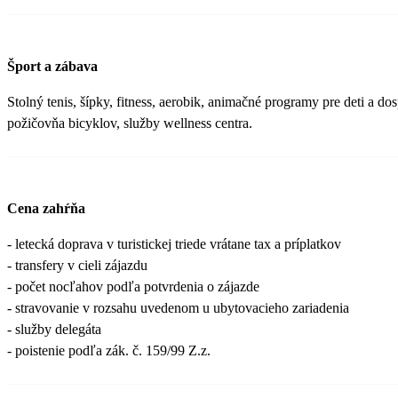
Šport a zábava
Stolný tenis, šípky, fitness, aerobik, animačné programy pre deti a do
požičovňa bicyklov, služby wellness centra.
Cena zahŕňa
- letecká doprava v turistickej triede vrátane tax a príplatkov
- transfery v cieli zájazdu
- počet nocľahov podľa potvrdenia o zájazde
- stravovanie v rozsahu uvedenom u ubytovacieho zariadenia
- služby delegáta
- poistenie podľa zák. č. 159/99 Z.z.