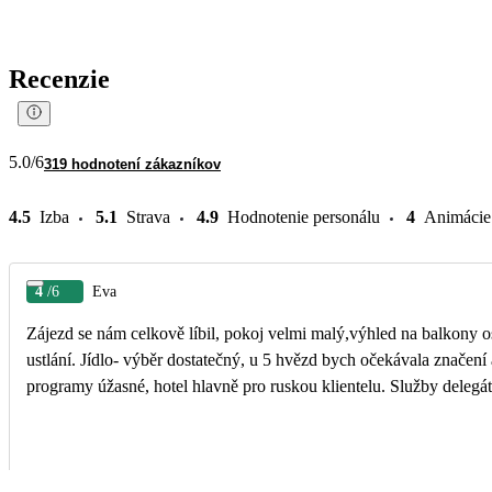
Recenzie
5.0
/6
319 hodnotení zákazníkov
4.5
Izba
5.1
Strava
4.9
Hodnotenie personálu
4
Animácie
4
/6
Eva
Zájezd se nám celkově líbil, pokoj velmi malý,výhled na balkony os
ustlání. Jídlo- výběr dostatečný, u 5 hvězd bych očekávala znače
programy úžasné, hotel hlavně pro ruskou klientelu. Služby delegát