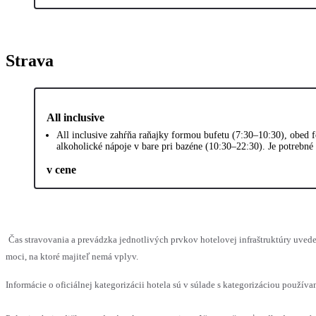
Strava
All inclusive
All inclusive zahŕňa raňajky formou bufetu (7:30–10:30), obed 
alkoholické nápoje v bare pri bazéne (10:30–22:30). Je potrebné 
v cene
Čas stravovania a prevádzka jednotlivých prvkov hotelovej infraštruktúry uv
moci, na ktoré majiteľ nemá vplyv.
Informácie o oficiálnej kategorizácii hotela sú v súlade s kategorizáciou používan