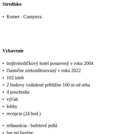
Stredisko
•
Kemer - Camyuva
Vybavenie
•
trojhviezdičkový hotel postavený v roku 2004
•
čiastočne zrekonštruovaný v roku 2022
•
102 izieb
•
2 budovy vzdialené približne 100 m od seba
•
4 poschodia
•
výťah
•
lobby
•
recepcia (24 hod.)
•
reštaurácia - bufetové jedlá
•
bar pri bazéne