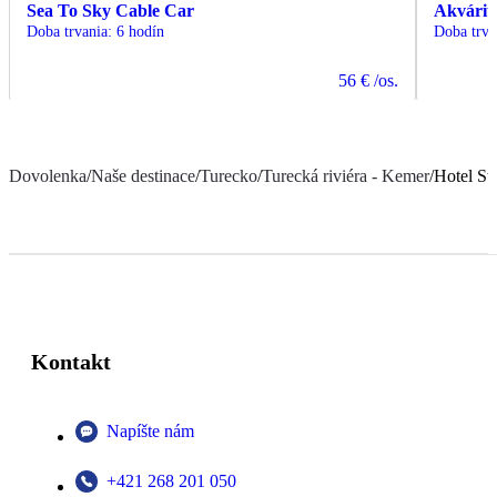
Sea To Sky Cable Car
Akvárium
Doba trvania
:
6 hodín
Doba trva
56 €
/os.
Dovolenka
/
Naše destinace
/
Turecko
/
Turecká riviéra - Kemer
/
Hotel St
Kontakt
Napíšte nám
+421 268 201 050