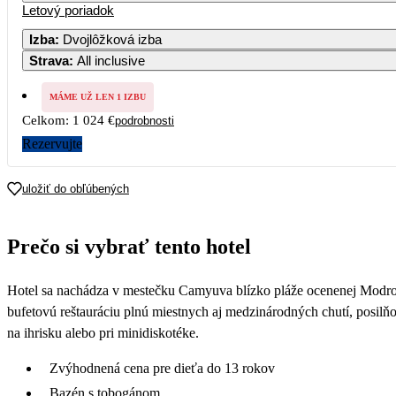
Letový poriadok
Izba
:
Dvojlôžková izba
Strava
:
All inclusive
MÁME UŽ LEN 1 IZBU
Celkom:
1 024 €
podrobnosti
Rezervujte
uložiť do obľúbených
Prečo si vybrať tento hotel
Hotel sa nachádza v mestečku Camyuva blízko pláže ocenenej Modrou
bufetovú reštauráciu plnú miestnych aj medzinárodných chutí, posilňo
na ihrisku alebo pri minidiskotéke.
Zvýhodnená cena pre dieťa do 13 rokov
Bazén s tobogánom