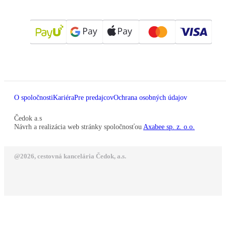
O spoločnosti
Kariéra
Pre predajcov
Ochrana osobných údajov
Čedok a.s
Návrh a realizácia web stránky spoločnosťou
Axabee sp. z. o.o.
@2026, cestovná kancelária Čedok, a.s.