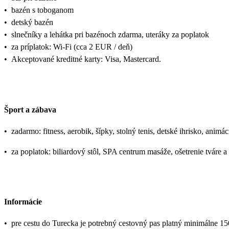
•
bazén s toboganom
•
detský bazén
•
slnečníky a lehátka pri bazénoch zdarma, uteráky za poplatok
•
za príplatok: Wi-Fi (cca 2 EUR / deň)
•
Akceptované kreditné karty: Visa, Mastercard.
Šport a zábava
•
zadarmo: fitness, aerobik, šípky, stolný tenis, detské ihrisko, anim
•
za poplatok: biliardový stôl, SPA centrum masáže, ošetrenie tváre a 
Informácie
•
pre cestu do Turecka je potrebný cestovný pas platný minimálne 1