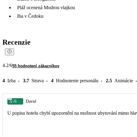
Pláž ocenená Modrou vlajkou
Iba v Čedoku
Recenzie
4.2
/6
55 hodnotení zákazníkov
4
Izba
3.7
Strava
4
Hodnotenie personálu
2.5
Animácie
5
/6
David
U popisu hotelu chybí upozornění na možnost ubytování mimo hla