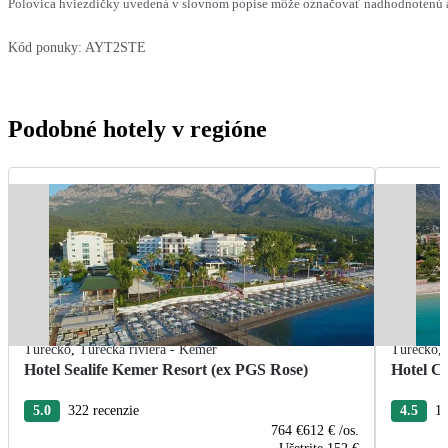
Polovica hviezdičky uvedená v slovnom popise môže označovať nadhodnotenú al
Kód ponuky:
AYT2STE
Podobné hotely v regióne
Turecko
,
Turecká riviéra - Kemer
Turecko
,
Hotel Sealife Kemer Resort (ex PGS Rose)
Hotel C
5.0
322 recenzie
4.5
19
764 €
612 €
/os.