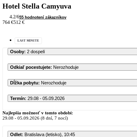
Hotel Stella Camyuva
4.2
/6
55 hodnotení zákazníkov
764 €
512 €
LAST MINUTE
Osoby
:
2 dospelí
Odkiaľ pocestujete
:
Nerozhoduje
Dĺžka pobytu
:
Nerozhoduje
Termín
:
29.08 - 05.09.2026
Najlepšia možnosť v tomto období:
29.08
-
05.09.2026
(8 dní, 7 nocí)
Odlet
:
Bratislava (letisko), 10:45