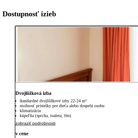
Dostupnosť izieb
Dvojlôžková izba
štandardné dvojlôžkové izby 22-24 m²
možnosť prístelky pre dieťa alebo dospelú osobu
klimatizácia
kúpeľňa (sprcha, toaleta, fén)
zobraziť podrobnosti
v cene