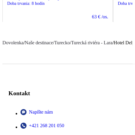
Doba trvania
:
8 hodín
Doba trva
63 €
/os.
Dovolenka
/
Naše destinace
/
Turecko
/
Turecká riviéra - Lara
/
Hotel Delp
Kontakt
Napíšte nám
+421 268 201 050