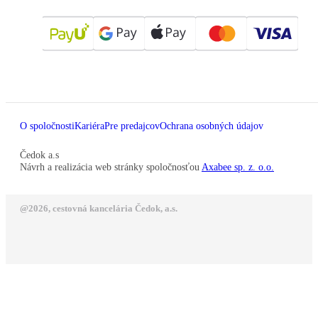
O spoločnosti
Kariéra
Pre predajcov
Ochrana osobných údajov
Čedok a.s
Návrh a realizácia web stránky spoločnosťou
Axabee sp. z. o.o.
@2026, cestovná kancelária Čedok, a.s.