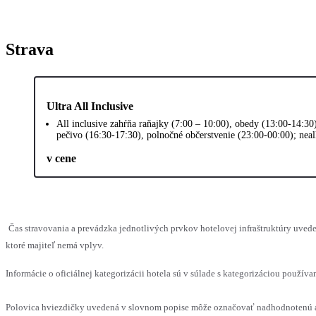
Strava
Ultra All Inclusive
All inclusive zahŕňa raňajky (7:00 – 10:00), obedy (13:00-14:30
pečivo (16:30-17:30), polnočné občerstvenie (23:00-00:00); nea
v cene
Čas stravovania a prevádzka jednotlivých prvkov hotelovej infraštruktúry uv
ktoré majiteľ nemá vplyv.
Informácie o oficiálnej kategorizácii hotela sú v súlade s kategorizáciou používan
Polovica hviezdičky uvedená v slovnom popise môže označovať nadhodnotenú al