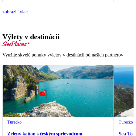
zobraziť viac
Výlety v destinácii
Využite skvelé ponuky výletov v destinácii od našich partnerov
Turecko
Turecko
Zelený kaňon s českým sprievodcom
Sea To 