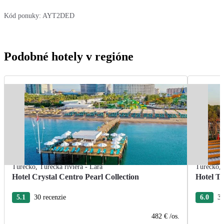
Kód ponuky:
AYT2DED
Podobné hotely v regióne
Turecko
,
Turecká riviéra - Lara
Turecko
,
Hotel Crystal Centro Pearl Collection
Hotel T
5.1
30 recenzie
6.0
3 
482 €
/os.