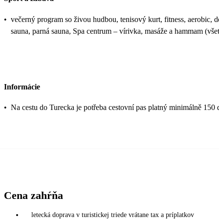
•
večerný program so živou hudbou, tenisový kurt, fitness, aerobic, det
sauna, parná sauna, Spa centrum – vírivka, masáže a hammam (všet
Informácie
•
Na cestu do Turecka je potřeba cestovní pas platný minimálně 150 
Cena zahŕňa
letecká doprava v turistickej triede vrátane tax a príplatkov