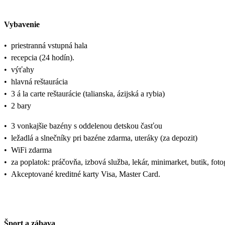
Vybavenie
•
priestranná vstupná hala
•
recepcia (24 hodín).
•
výťahy
•
hlavná reštaurácia
•
3 á la carte reštaurácie (talianska, ázijská a rybia)
•
2 bary
•
3 vonkajšie bazény s oddelenou detskou časťou
•
ležadlá a slnečníky pri bazéne zdarma, uteráky (za depozit)
•
WiFi zdarma
•
za poplatok: práčovňa, izbová služba, lekár, minimarket, butik, foto
•
Akceptované kreditné karty Visa, Master Card.
Šport a zábava