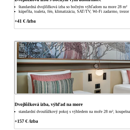
štandardná dvojlôžková izba so bočným výhľadom na more 28 m²
kúpeľňa, toaleta, fén, klimatizácia, SAT/TV, Wi-Fi zadarmo, trezor
+41 € /izba
Dvojlôžková izba, výhľad na more
standardní dvoulůžkový pokoj s výhledem na moře 28 m², koupelna, t
+157 € /izba