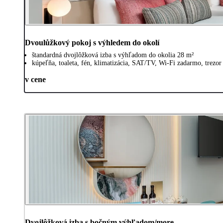
Dvoulůžkový pokoj s výhledem do okolí
štandardná dvojlôžková izba s výhľadom do okolia 28 m²
kúpeľňa, toaleta, fén, klimatizácia, SAT/TV, Wi-Fi zadarmo, trezor
v cene
Dvojlôžková izba s bočným výhľadom/more