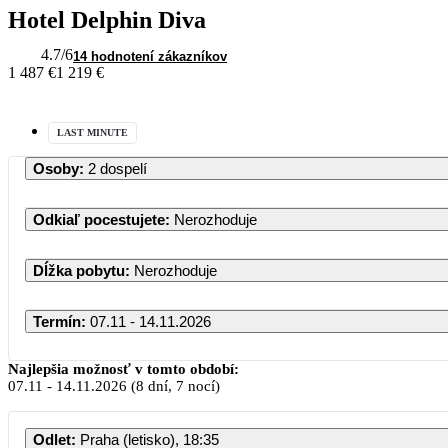
Hotel Delphin Diva
4.7
/6
14 hodnotení zákazníkov
1 487 €
1 219 €
LAST MINUTE
Osoby
:
2 dospelí
Odkiaľ pocestujete
:
Nerozhoduje
Dĺžka pobytu
:
Nerozhoduje
Termín
:
07.11 - 14.11.2026
Najlepšia možnosť v tomto období:
07.11
-
14.11.2026
(8 dní, 7 nocí)
Odlet
:
Praha (letisko), 18:35