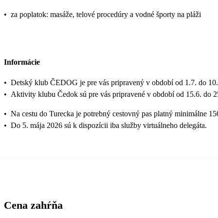
•
za poplatok: masáže, telové procedúry a vodné športy na pláži
Informácie
•
Detský klub ČEDOG je pre vás pripravený v období od 1.7. do 10.
•
Aktivity klubu Čedok sú pre vás pripravené v období od 15.6. do 2
•
Na cestu do Turecka je potrebný cestovný pas platný minimálne 15
•
Do 5. mája 2026 sú k dispozícii iba služby virtuálneho delegáta.
Cena zahŕňa