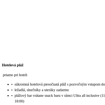
Hotelová pláž
priamo pri hoteli
•
súkromná hotelová piesočnatá pláž s pozvoľným vstupom d
•
ležadlá, slnečníky a uteráky zadarmo
•
plážový bar vrátane snack baru v rámci Ultra all inclusive (1
18:00)