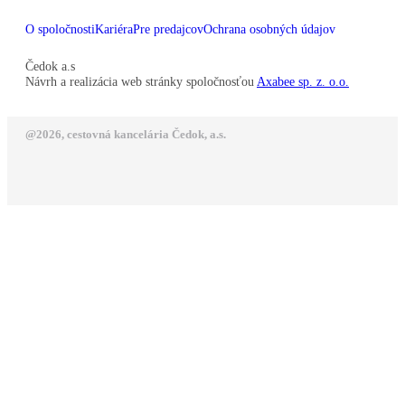
O spoločnosti
Kariéra
Pre predajcov
Ochrana osobných údajov
Čedok a.s
Návrh a realizácia web stránky spoločnosťou
Axabee sp. z. o.o.
@2026, cestovná kancelária Čedok, a.s.