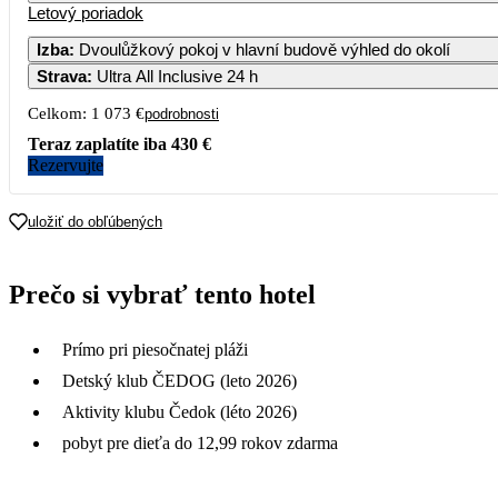
Letový poriadok
1
2
623
803
7
Izba
:
Dvoulůžkový pokoj v hlavní budově výhled do okolí
Strava
:
Ultra All Inclusive 24 h
5
6
7
8
9
627
623
769
6
Celkom:
1 073 €
podrobnosti
12
13
14
15
16
Teraz zaplatíte iba
430 €
590
596
753
6
Rezervujte
19
20
21
22
23
537
580
799
6
uložiť do obľúbených
26
27
28
29
30
Prečo si vybrať tento hotel
Prímo pri piesočnatej pláži
Detský klub ČEDOG (leto 2026)
Aktivity klubu Čedok (léto 2026)
pobyt pre dieťa do 12,99 rokov zdarma