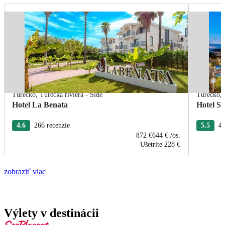
Turecko
,
Turecká riviéra - Side
Turecko
,
Hotel La Benata
Hotel Se
4.6
266 recenzie
5.5
44
872 €
644 €
/os.
Ušetrite
228 €
zobraziť viac
Výlety v destinácii