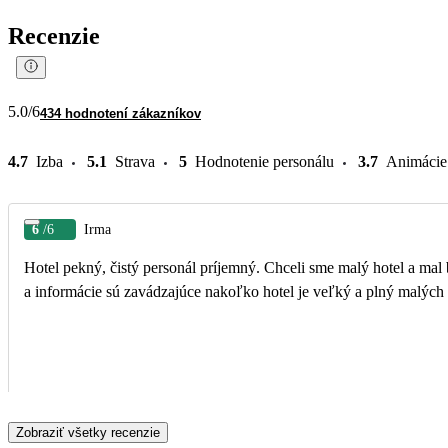
Recenzie
5.0
/6
434 hodnotení zákazníkov
4.7
Izba
5.1
Strava
5
Hodnotenie personálu
3.7
Animácie
6
/6
Irma
Hotel pekný, čistý personál príjemný. Chceli sme malý hotel a mal byť 16+ takže sme boli sklamaný
a informácie sú zavádzajúce nakoľko hotel je veľký a plný malých 
Zobraziť všetky recenzie