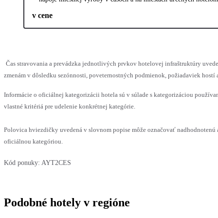
v cene
Čas stravovania a prevádzka jednotlivých prvkov hotelovej infraštruktúry uv
zmenám v dôsledku sezónnosti, poveternostných podmienok, požiadaviek hostí al
Informácie o oficiálnej kategorizácii hotela sú v súlade s kategorizáciou používa
vlastné kritériá pre udelenie konkrétnej kategórie.
Polovica hviezdičky uvedená v slovnom popise môže označovať nadhodnotenú a
oficiálnou kategóriou.
Kód ponuky:
AYT2CES
Podobné hotely v regióne