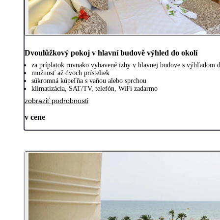
Dvoulůžkový pokoj v hlavní budově výhled do okolí
za príplatok rovnako vybavené izby v hlavnej budove s výhľadom d
možnosť až dvoch prísteliek
súkromná kúpeľňa s vaňou alebo sprchou
klimatizácia, SAT/TV, telefón, WiFi zadarmo
zobraziť podrobnosti
v cene