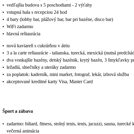
•
vedľajšia budova s 5 poschodiami - 2 výťahy
•
vstupná hala s recepciou 24 hod
•
4 bary (lobby bar, plážový bar, bar pri bazéne, disco bar)
•
WiFi zadarmo
•
hlavná reštaurácia
•
nová kaviareň s cukrárňou v átriu
•
3 a la carte reštaurácie - talianska, turecká, mexická (nutná predchá
•
dva vonkajšie bazény, detský bazénik, krytý bazén, 3 šmykľavky pr
•
ležadlá, slnečníky a uteráky zadarmo
•
za poplatok: kaderník, mini market, fotograf, lekár, izbová služba
•
akceptované kreditné karty Visa, Master Card
Šport a zábava
•
zadarmo: biliard, fitness, stolný tenis, tenis, jacuzzi, sauna, tureck
večerná animácia