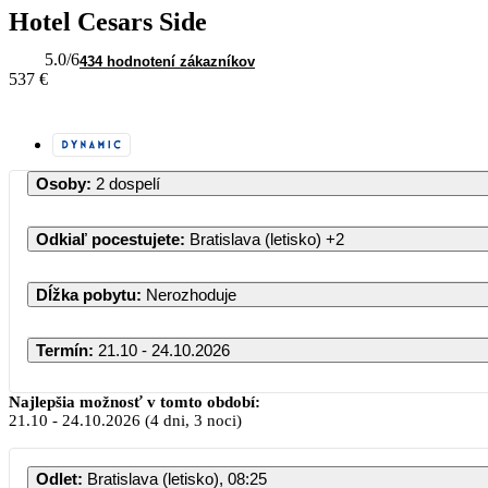
Hotel Cesars Side
5.0
/6
434 hodnotení zákazníkov
537 €
Osoby
:
2 dospelí
Odkiaľ pocestujete
:
Bratislava (letisko)
+2
Dĺžka pobytu
:
Nerozhoduje
Termín
:
21.10 - 24.10.2026
Október 2026
Najlepšia možnosť v tomto období:
21.10
-
24.10.2026
(4 dni, 3 noci)
PO
UT
ST
ŠT
PI
Odlet
:
Bratislava (letisko), 08:25