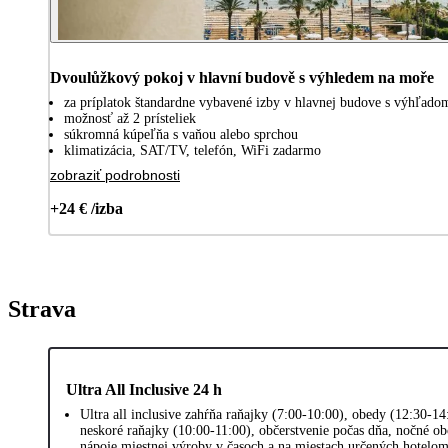
Dvoulůžkový pokoj v hlavní budově s výhledem na moře
za príplatok štandardne vybavené izby v hlavnej budove s výhľado
možnosť až 2 prísteliek
súkromná kúpeľňa s vaňou alebo sprchou
klimatizácia, SAT/TV, telefón, WiFi zadarmo
zobraziť podrobnosti
+24 € /izba
Strava
Ultra All Inclusive 24 h
Ultra all inclusive zahŕňa raňajky (7:00-10:00), obedy (12:30-1
neskoré raňajky (10:00-11:00), občerstvenie počas dňa, nočné ob
nápoje miestnej výroby v časoch a na miestach určených hotelom