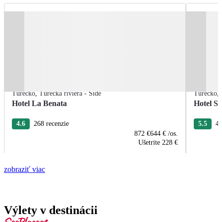
Turecko
,
Turecká riviéra - Side
Turecko
,
Hotel La Benata
Hotel Se
4.6
268 recenzie
5.5
44
872 €
644 €
/os.
Ušetrite
228 €
zobraziť viac
Výlety v destinácii