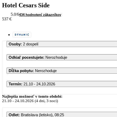
Hotel Cesars Side
5.0
/6
434 hodnotení zákazníkov
537 €
Osoby
:
2 dospelí
Odkiaľ pocestujete
:
Nerozhoduje
Dĺžka pobytu
:
Nerozhoduje
Termín
:
21.10 - 24.10.2026
Október 2026
Najlepšia možnosť v tomto období:
21.10
-
24.10.2026
(4 dni, 3 noci)
PO
UT
ST
ŠT
PI
Odlet
:
Bratislava (letisko), 08:25