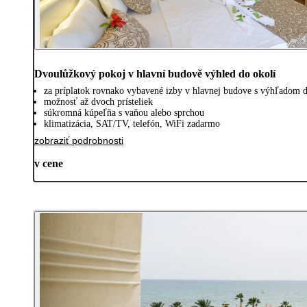
Dvoulůžkový pokoj v hlavní budově výhled do okolí
za príplatok rovnako vybavené izby v hlavnej budove s výhľadom d
možnosť až dvoch prísteliek
súkromná kúpeľňa s vaňou alebo sprchou
klimatizácia, SAT/TV, telefón, WiFi zadarmo
zobraziť podrobnosti
v cene