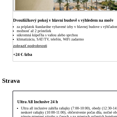
Dvoulůžkový pokoj v hlavní budově s výhledem na moře
za príplatok štandardne vybavené izby v hlavnej budove s výhľado
možnosť až 2 prísteliek
súkromná kúpeľňa s vaňou alebo sprchou
klimatizácia, SAT/TV, telefón, WiFi zadarmo
zobraziť podrobnosti
+24 € /izba
Strava
Ultra All Inclusive 24 h
Ultra all inclusive zahŕňa raňajky (7:00-10:00), obedy (12:30-1
neskoré raňajky (10:00-11:00), občerstvenie počas dňa, nočné ob
nápoje miestnej výroby v časoch a na miestach určených hotelom