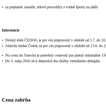
•
za poplatok: masáže, telové procedúry a vodné športy na pláži
Informácie
•
Detský klub ČEDOG je pre vás pripravený v období od 1.7. do 10.
•
Aktivity klubu Čedok sú pre vás pripravené v období od 15.6. do 2
•
Na cestu do Turecka je potrebný cestovný pas platný minimálne 15
•
Do 5. mája 2026 sú k dispozícii iba služby virtuálneho delegáta.
Cena zahŕňa