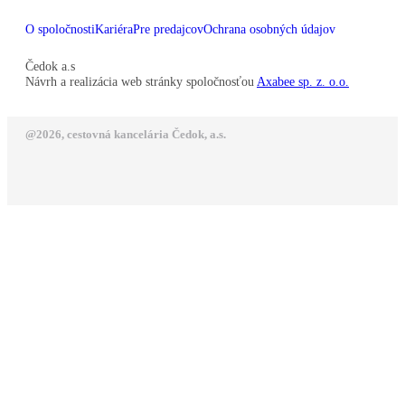
O spoločnosti
Kariéra
Pre predajcov
Ochrana osobných údajov
Čedok a.s
Návrh a realizácia web stránky spoločnosťou
Axabee sp. z. o.o.
@2026, cestovná kancelária Čedok, a.s.