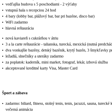
•
vedľajšia budova s 5 poschodiami - 2 výťahy
•
vstupná hala s recepciou 24 hod
•
4 bary (lobby bar, plážový bar, bar pri bazéne, disco bar)
•
WiFi zadarmo
•
hlavná reštaurácia
•
nová kaviareň s cukrárňou v átriu
•
3 a la carte reštaurácie - talianska, turecká, mexická (nutná predchá
•
dva vonkajšie bazény, detský bazénik, krytý bazén, 3 šmykľavky pr
•
ležadlá, slnečníky a uteráky zadarmo
•
za poplatok: kaderník, mini market, fotograf, lekár, izbová služba
•
akceptované kreditné karty Visa, Master Card
Šport a zábava
•
zadarmo: biliard, fitness, stolný tenis, tenis, jacuzzi, sauna, tureck
večerná animácia