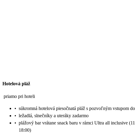
Hotelová pláž
priamo pri hoteli
•
súkromná hotelová piesočnatá pláž s pozvoľným vstupom d
•
ležadlá, slnečníky a uteráky zadarmo
•
plážový bar vrátane snack baru v rámci Ultra all inclusive (1
18:00)