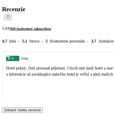
Recenzie
5.0
/6
434 hodnotení zákazníkov
4.7
Izba
5.1
Strava
5
Hodnotenie personálu
3.7
Animácie
6
/6
Irma
Hotel pekný, čistý personál príjemný. Chceli sme malý hotel a mal byť 16+ takže sme boli sklamaný
a informácie sú zavádzajúce nakoľko hotel je veľký a plný malých 
Zobraziť všetky recenzie