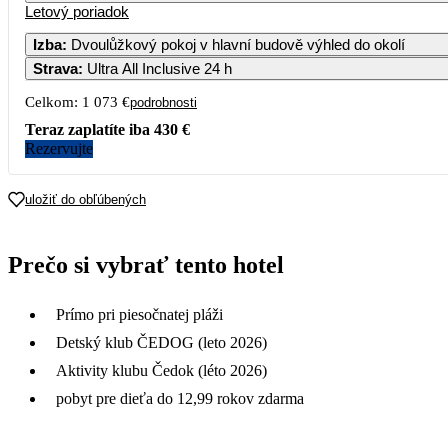
Letový poriadok
1
2
623
535
Izba
:
Dvoulůžkový pokoj v hlavní budově výhled do okolí
Strava
:
Ultra All Inclusive 24 h
5
6
7
8
9
580
488
627
623
568
Celkom:
1 073 €
podrobnosti
12
13
14
15
16
Teraz zaplatíte iba
430 €
580
591
590
609
549
Rezervujte
19
20
21
22
23
549
584
537
601
667
uložiť do obľúbených
26
27
28
29
30
749
728
697
636
575
Prečo si vybrať tento hotel
Prímo pri piesočnatej pláži
Detský klub ČEDOG (leto 2026)
Aktivity klubu Čedok (léto 2026)
pobyt pre dieťa do 12,99 rokov zdarma