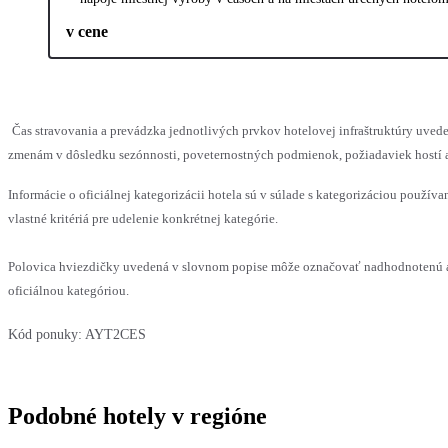
v cene
Čas stravovania a prevádzka jednotlivých prvkov hotelovej infraštruktúry uv
zmenám v dôsledku sezónnosti, poveternostných podmienok, požiadaviek hostí al
Informácie o oficiálnej kategorizácii hotela sú v súlade s kategorizáciou používa
vlastné kritériá pre udelenie konkrétnej kategórie.
Polovica hviezdičky uvedená v slovnom popise môže označovať nadhodnotenú a
oficiálnou kategóriou.
Kód ponuky:
AYT2CES
Podobné hotely v regióne