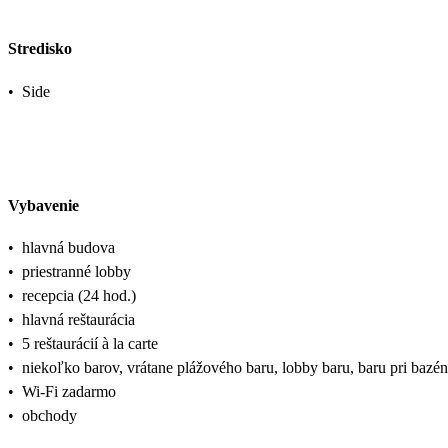
Stredisko
•
Side
Vybavenie
•
hlavná budova
•
priestranné lobby
•
recepcia (24 hod.)
•
hlavná reštaurácia
•
5 reštaurácií à la carte
•
niekoľko barov, vrátane plážového baru, lobby baru, baru pri bazé
•
Wi-Fi zadarmo
•
obchody