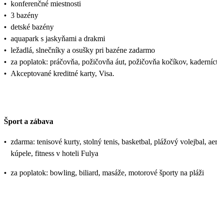
•
konferenčné miestnosti
•
3 bazény
•
detské bazény
•
aquapark s jaskyňami a drakmi
•
ležadlá, slnečníky a osušky pri bazéne zadarmo
•
za poplatok: práčovňa, požičovňa áut, požičovňa kočíkov, kaderníct
•
Akceptované kreditné karty, Visa.
Šport a zábava
•
zdarma: tenisové kurty, stolný tenis, basketbal, plážový volejbal, 
kúpele, fitness v hoteli Fulya
•
za poplatok: bowling, biliard, masáže, motorové športy na pláži