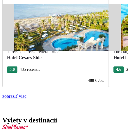
Turecko
,
Turecká riviéra - Side
Turecko
,
Hotel Cesars Side
Hotel L
5.0
435 recenzie
4.6
26
488 €
/os.
zobraziť viac
Výlety v destinácii