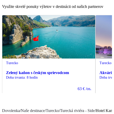
Využite skvelé ponuky výletov v destinácii od našich partnerov
Turecko
Turecko
Zelený kaňon s českým sprievodcom
Akvárium
Doba trvania
:
8 hodín
Doba trva
63 €
/os.
Dovolenka
/
Naše destinace
/
Turecko
/
Turecká riviéra - Side
/
Hotel Kame