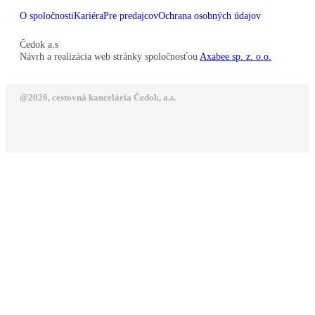
O spoločnosti
Kariéra
Pre predajcov
Ochrana osobných údajov
Čedok a.s
Návrh a realizácia web stránky spoločnosťou
Axabee sp. z. o.o.
@2026, cestovná kancelária Čedok, a.s.