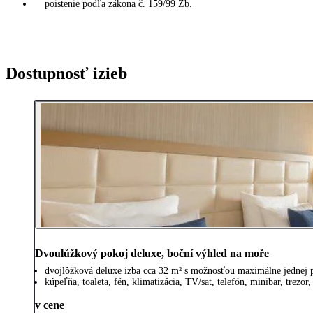
poistenie podľa zákona č. 159/99 Zb.
Dostupnosť izieb
Dvoulůžkový pokoj deluxe, boční výhled na moře
dvojlôžková deluxe izba cca 32 m² s možnosťou maximálne jednej p
kúpeľňa, toaleta, fén, klimatizácia, TV/sat, telefón, minibar, trezor,
v cene