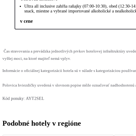
Ultra all inclusive zahŕňa raňajky (07:00-10:30), obed (12:30-14
snack, miestne a vybrané importované alkoholické a nealkoholické
v cene
Čas stravovania a prevádzka jednotlivých prvkov hotelovej infraštruktúry uv
vyššej moci, na ktoré majiteľ nemá vplyv.
Informácie o oficiálnej kategorizácii hotela sú v súlade s kategorizáciou používan
Polovica hviezdičky uvedená v slovnom popise môže označovať nadhodnotenú al
Kód ponuky:
AYT2SEL
Podobné hotely v regióne