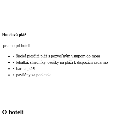
Hotelová pláž
priamo pri hoteli
•
široká piesčitá pláž s pozvoľným vstupom do mora
•
lehatká, slnečníky, osušky na pláži k dispozícii zadarmo
•
bar na pláži
•
pavilóny za poplatok
O hoteli