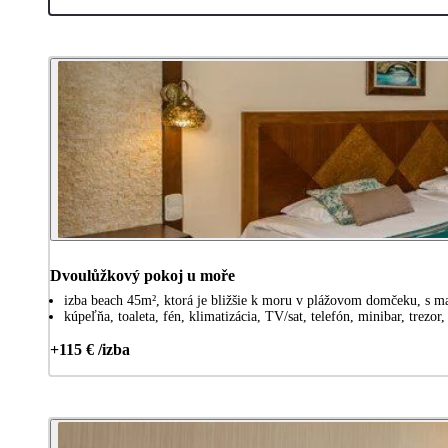
Dvoulůžkový pokoj u moře
izba beach 45m², ktorá je bližšie k moru v plážovom domčeku, s m
kúpeľňa, toaleta, fén, klimatizácia, TV/sat, telefón, minibar, trezor,
+115 € /izba