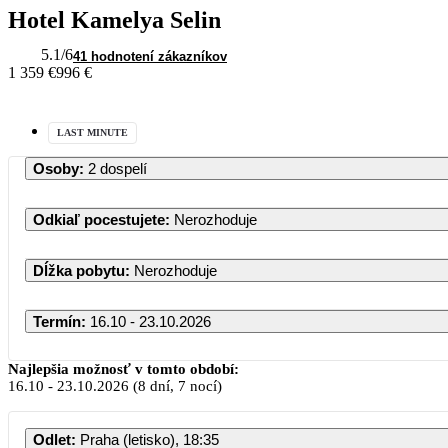
Hotel Kamelya Selin
5.1
/6
41 hodnotení zákazníkov
1 359 €
996 €
LAST MINUTE
Osoby
:
2 dospelí
Odkiaľ pocestujete
:
Nerozhoduje
Dĺžka pobytu
:
Nerozhoduje
Termín
:
16.10 - 23.10.2026
Najlepšia možnosť v tomto období:
16.10
-
23.10.2026
(8 dní, 7 nocí)
Odlet
:
Praha (letisko), 18:35