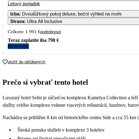
Letový poriadok
Izba
:
Dvoulůžkový pokoj deluxe, boční výhled na moře
Strava
:
Ultra All Inclusive
Celkom:
1 991 €
podrobnosti
Teraz zaplatíte iba
798 €
Rezervujte
uložiť do obľúbených
Prečo si vybrať tento hotel
Luxusný hotel Selin je súčasťou komplexu Kamelya Collection a leží
služby celého komplexu vrátane viacerých reštaurácií, bazénov, baro
Nachádza sa približne 8 km od historického centra Side a cca 55 km
Široká ponuka služieb v komplexe 3 hotelov
Priamo pri širokej piesočnatej pláži