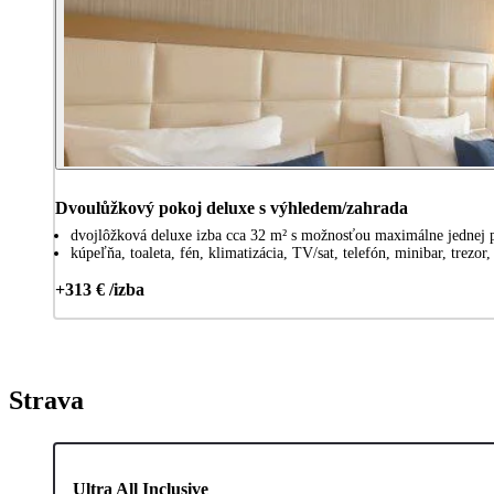
Dvoulůžkový pokoj deluxe s výhledem/zahrada
dvojlôžková deluxe izba cca 32 m² s možnosťou maximálne jednej p
kúpeľňa, toaleta, fén, klimatizácia, TV/sat, telefón, minibar, trezor,
+313 € /izba
Strava
Ultra All Inclusive