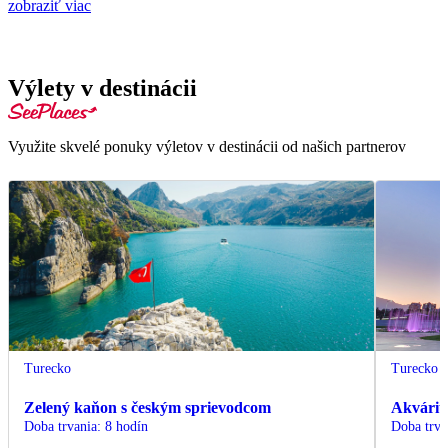
zobraziť viac
Výlety v destinácii
Využite skvelé ponuky výletov v destinácii od našich partnerov
Turecko
Turecko
Zelený kaňon s českým sprievodcom
Akvárium
Doba trvania
:
8 hodín
Doba trva