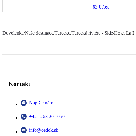
63 €
/os.
Dovolenka
/
Naše destinace
/
Turecko
/
Turecká riviéra - Side
/
Hotel La B
Kontakt
Napíšte nám
+421 268 201 050
info@cedok.sk