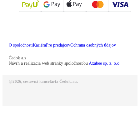
O spoločnosti
Kariéra
Pre predajcov
Ochrana osobných údajov
Čedok a.s
Návrh a realizácia web stránky spoločnosťou
Axabee sp. z. o.o.
@2026, cestovná kancelária Čedok, a.s.