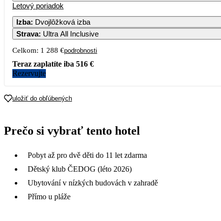
Letový poriadok
1
2
3
756
752
Izba
:
Dvojlôžková izba
Strava
:
Ultra All Inclusive
5
6
7
8
9
10
797
727
744
Celkom:
1 288 €
podrobnosti
12
13
14
15
16
17
Teraz zaplatíte iba
516 €
653
686
Rezervujte
19
20
21
22
23
24
1 000
uložiť do obľúbených
26
27
28
29
30
31
644
Prečo si vybrať tento hotel
Pobyt až pro dvě děti do 11 let zdarma
Dětský klub ČEDOG (léto 2026)
Ubytování v nízkých budovách v zahradě
Přímo u pláže