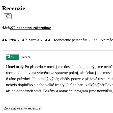
Recenzie
4.6
/6
270 hodnotení zákazníkov
4.6
Izba
4.7
Strava
4.4
Hodnotenie personálu
3.9
Animác
4
/6
Tereza
Hotel malý.Po příjezdu v noci, jsme dostali pokoj, který jsme nem
recepci domluvena výměna za správný pokoj, ale čekat jsme museli
8 ráno prázdný. Jídlo malý výběr, obědy pouze v plážové restauraci
nebylo doplněno a nebo velké fronty. Pití na baru velký výběr.Poko
ale na odpočinek stačí. Bazény a animační program jsme nevyužili,
pěkná, vstup do moře horší, ale to nám nevadilo, věděli jsme o tom a
moři kousací rybičky ( kousla mě i syna) , nic strašného. My si dovo
Zobraziť všetky recenzie
mořem a odpočinkem.