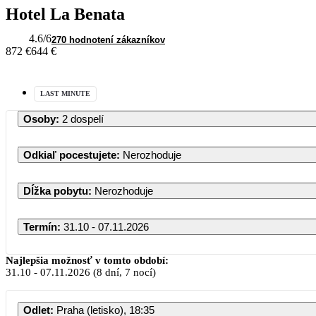
Hotel La Benata
4.6
/6
270 hodnotení zákazníkov
872 €
644 €
LAST MINUTE
Osoby
:
2 dospelí
Odkiaľ pocestujete
:
Nerozhoduje
Dĺžka pobytu
:
Nerozhoduje
Termín
:
31.10 - 07.11.2026
Október 2026
Najlepšia možnosť v tomto období:
31.10
-
07.11.2026
(8 dní, 7 nocí)
PO
UT
ST
ŠT
PI
SO
Odlet
:
Praha (letisko), 18:35