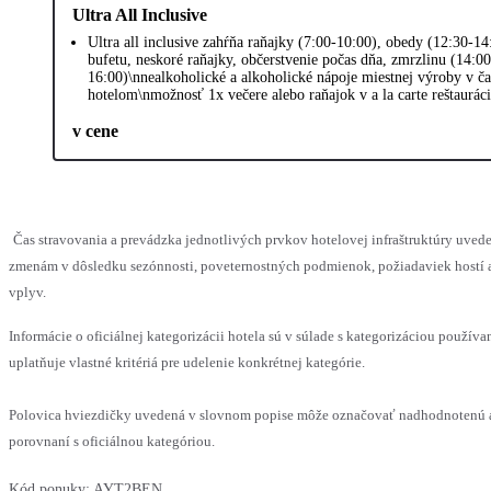
Ultra All Inclusive
Ultra all inclusive zahŕňa raňajky (7:00-10:00), obedy (12:30-1
bufetu, neskoré raňajky, občerstvenie počas dňa, zmrzlinu (14:0
16:00)\nnealkoholické a alkoholické nápoje miestnej výroby v č
hotelom\nmožnosť 1x večere alebo raňajok v a la carte reštauráci
v cene
Čas stravovania a prevádzka jednotlivých prvkov hotelovej infraštruktúry uv
zmenám v dôsledku sezónnosti, poveternostných podmienok, požiadaviek hostí a
vplyv.
Informácie o oficiálnej kategorizácii hotela sú v súlade s kategorizáciou používa
uplatňuje vlastné kritériá pre udelenie konkrétnej kategórie.
Polovica hviezdičky uvedená v slovnom popise môže označovať nadhodnotenú 
porovnaní s oficiálnou kategóriou.
Kód ponuky:
AYT2BEN