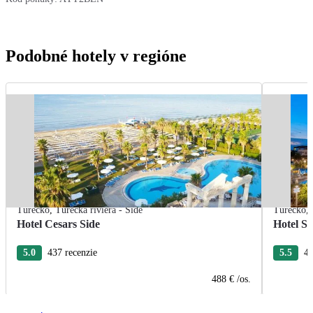
Podobné hotely v regióne
Turecko
,
Turecká riviéra - Side
Turecko
,
Hotel Cesars Side
Hotel Se
5.0
437 recenzie
5.5
45
488 €
/os.