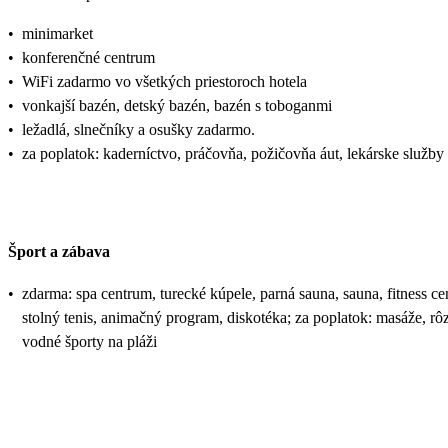
•
minimarket
•
konferenčné centrum
•
WiFi zadarmo vo všetkých priestoroch hotela
•
vonkajší bazén, detský bazén, bazén s toboganmi
•
ležadlá, slnečníky a osušky zadarmo.
•
za poplatok: kaderníctvo, práčovňa, požičovňa áut, lekárske služby
Šport a zábava
•
zdarma: spa centrum, turecké kúpele, parná sauna, sauna, fitness ce
stolný tenis, animačný program, diskotéka; za poplatok: masáže, rô
vodné športy na pláži