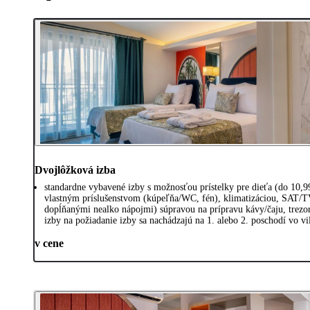
Dvojlôžková izba
standardne vybavené izby s možnosťou prístelky pre dieťa (do 10,
vlastným príslušenstvom (kúpeľňa/WC, fén), klimatizáciou, SAT/T
dopĺňanými nealko nápojmi) súpravou na prípravu kávy/čaju, trez
izby na požiadanie izby sa nachádzajú na 1. alebo 2. poschodí vo vi
v cene