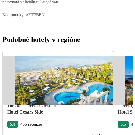
porovnaní s oficiálnou kategóriou.
Kód ponuky:
AYT2BEN
Podobné hotely v regióne
Turecko
,
Turecká riviéra - Side
Turecko
,
Hotel Cesars Side
Hotel Se
5.0
435 recenzie
5.5
45