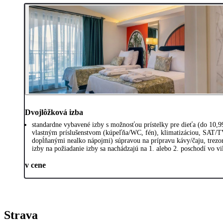
Dvojlôžková izba
standardne vybavené izby s možnosťou prístelky pre dieťa (do 10,
vlastným príslušenstvom (kúpeľňa/WC, fén), klimatizáciou, SAT/T
dopĺňanými nealko nápojmi) súpravou na prípravu kávy/čaju, trez
izby na požiadanie izby sa nachádzajú na 1. alebo 2. poschodí vo vi
v cene
Strava