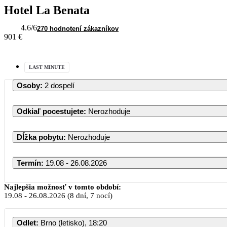
Hotel La Benata
4.6
/6
270 hodnotení zákazníkov
901 €
LAST MINUTE
Osoby
:
2 dospelí
Odkiaľ pocestujete
:
Nerozhoduje
Dĺžka pobytu
:
Nerozhoduje
Termín
:
19.08 - 26.08.2026
August 2026
Najlepšia možnosť v tomto období:
19.08
-
26.08.2026
(8 dní, 7 nocí)
PO
UT
ST
ŠT
PI
SO
Odlet
:
Brno (letisko), 18:20