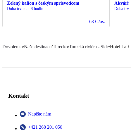
Zelený kaňon s českým sprievodcom
Akvárium
Doba trvania
:
8 hodín
Doba trva
63 €
/os.
Dovolenka
/
Naše destinace
/
Turecko
/
Turecká riviéra - Side
/
Hotel La B
Kontakt
Napíšte nám
+421 268 201 050