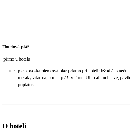
Hotelová pláž
přímo u hotelu
•
pieskovo-kamienková pláž priamo pri hoteli; ležadlá, slneční
uteráky zdarma; bar na pláži v rámci Ultra all inclusive; pavi
poplatok
O hoteli