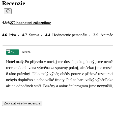
Recenzie
4.6
/6
270 hodnotení zákazníkov
4.6
Izba
4.7
Strava
4.4
Hodnotenie personálu
3.9
Animác
4
/6
Tereza
Hotel malý.Po příjezdu v noci, jsme dostali pokoj, který jsme nem
recepci domluvena výměna za správný pokoj, ale čekat jsme museli
8 ráno prázdný. Jídlo malý výběr, obědy pouze v plážové restauraci
nebylo doplněno a nebo velké fronty. Pití na baru velký výběr.Poko
ale na odpočinek stačí. Bazény a animační program jsme nevyužili,
pěkná, vstup do moře horší, ale to nám nevadilo, věděli jsme o tom a
moři kousací rybičky ( kousla mě i syna) , nic strašného. My si dovo
Zobraziť všetky recenzie
mořem a odpočinkem.