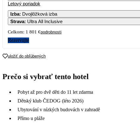
Letový poriadok
1
Izba
:
Dvojlôžková izba
Strava
:
Ultra All Inclusive
3
4
5
6
7
8
Celkom:
1 801 €
podrobnosti
10
11
12
13
14
15
Rezervujte
17
18
19
20
21
22
uložiť do obľúbených
901
979
715
24
25
26
27
28
29
Prečo si vybrať tento hotel
859
909
851
31
Pobyt až pro dvě děti do 11 let zdarma
Dětský klub ČEDOG (léto 2026)
Ubytování v nízkých budovách v zahradě
Přímo u pláže