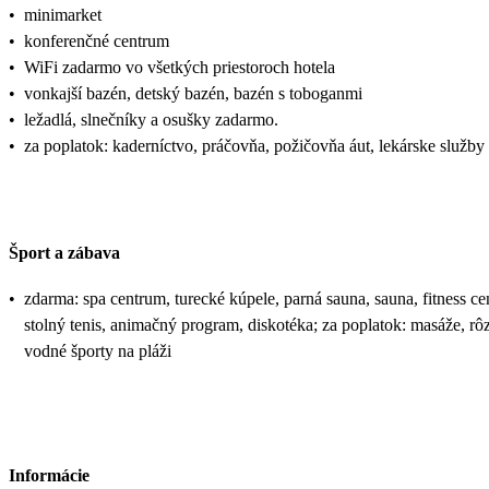
•
minimarket
•
konferenčné centrum
•
WiFi zadarmo vo všetkých priestoroch hotela
•
vonkajší bazén, detský bazén, bazén s toboganmi
•
ležadlá, slnečníky a osušky zadarmo.
•
za poplatok: kaderníctvo, práčovňa, požičovňa áut, lekárske služby
Šport a zábava
•
zdarma: spa centrum, turecké kúpele, parná sauna, sauna, fitness ce
stolný tenis, animačný program, diskotéka; za poplatok: masáže, rô
vodné športy na pláži
Informácie