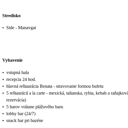
Stredisko
•
Side - Manavgat
Vybavenie
•
vstupná hala
•
recepcia 24 hod.
•
hlavná reštaurácia Benata - stravovanie formou bufetu
•
5 reštaurácií a la carte - mexická, talianska, rybia, kebab a raňajk
rezervácia)
•
5 barov vrátane plážového baru
•
lobby bar (24/7)
•
snack bar pri bazéne