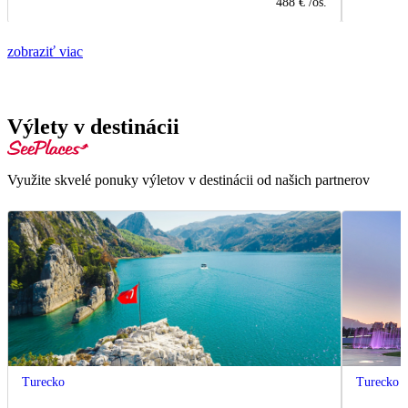
488 €
/os.
zobraziť viac
Výlety v destinácii
Využite skvelé ponuky výletov v destinácii od našich partnerov
Turecko
Turecko