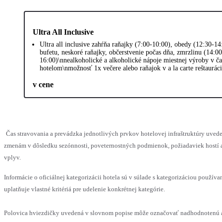
Ultra All Inclusive
Ultra all inclusive zahŕňa raňajky (7:00-10:00), obedy (12:30-1
bufetu, neskoré raňajky, občerstvenie počas dňa, zmrzlinu (14:0
16:00)\nnealkoholické a alkoholické nápoje miestnej výroby v č
hotelom\nmožnosť 1x večere alebo raňajok v a la carte reštauráci
v cene
Čas stravovania a prevádzka jednotlivých prvkov hotelovej infraštruktúry uv
zmenám v dôsledku sezónnosti, poveternostných podmienok, požiadaviek hostí a
vplyv.
Informácie o oficiálnej kategorizácii hotela sú v súlade s kategorizáciou používa
uplatňuje vlastné kritériá pre udelenie konkrétnej kategórie.
Polovica hviezdičky uvedená v slovnom popise môže označovať nadhodnotenú 