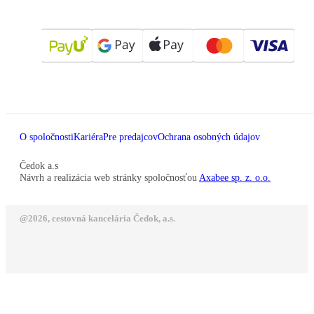
O spoločnosti
Kariéra
Pre predajcov
Ochrana osobných údajov
Čedok a.s
Návrh a realizácia web stránky spoločnosťou
Axabee sp. z. o.o.
@2026, cestovná kancelária Čedok, a.s.