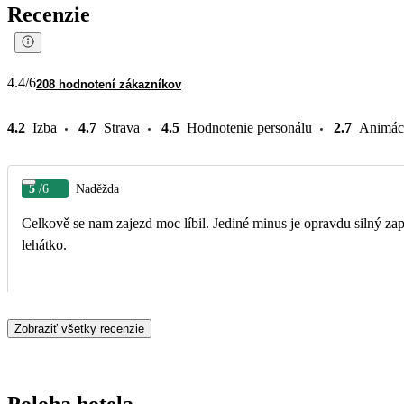
Recenzie
4.4
/6
208 hodnotení zákazníkov
4.2
Izba
4.7
Strava
4.5
Hodnotenie personálu
2.7
Animác
5
/6
Naděžda
Celkově se nam zajezd moc líbil. Jediné minus je opravdu silný zap
lehátko.
Zobraziť všetky recenzie
Poloha hotela