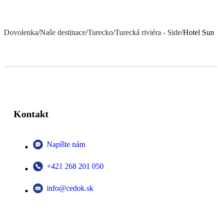
Dovolenka
/
Naše destinace
/
Turecko
/
Turecká riviéra - Side
/
Hotel Sunb
Kontakt
Napíšte nám
+421 268 201 050
info@cedok.sk