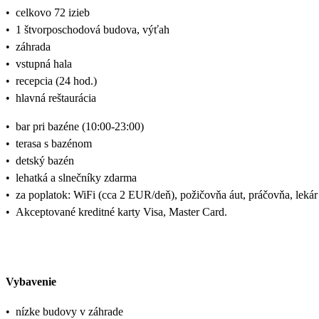
•
celkovo 72 izieb
•
1 štvorposchodová budova, výťah
•
záhrada
•
vstupná hala
•
recepcia (24 hod.)
•
hlavná reštaurácia
•
bar pri bazéne (10:00-23:00)
•
terasa s bazénom
•
detský bazén
•
lehatká a slnečníky zdarma
•
za poplatok: WiFi (cca 2 EUR/deň), požičovňa áut, práčovňa, lekár
•
Akceptované kreditné karty Visa, Master Card.
Vybavenie
•
nízke budovy v záhrade