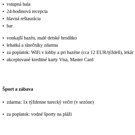
•
vstupná hala
•
24-hodinová recepcia
•
hlavná reštaurácia
•
bar
•
vonkajší bazén, malé detské brodítko
•
lehatká a slnečníky zdarma
•
za poplatok: WiFi v lobby a pri bazéne (cca 12 EUR/týždeň), lekár
•
akceptované kreditné karty Visa, Master Card
Šport a zábava
•
zdarma: 1x týždenne turecký večer (v sezóne)
•
za poplatok: vodné športy na pláži