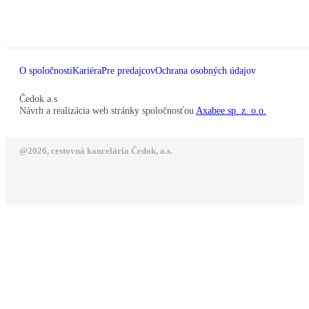
O spoločnosti
Kariéra
Pre predajcov
Ochrana osobných údajov
Čedok a.s
Návrh a realizácia web stránky spoločnosťou
Axabee sp. z. o.o.
@2026, cestovná kancelária Čedok, a.s.