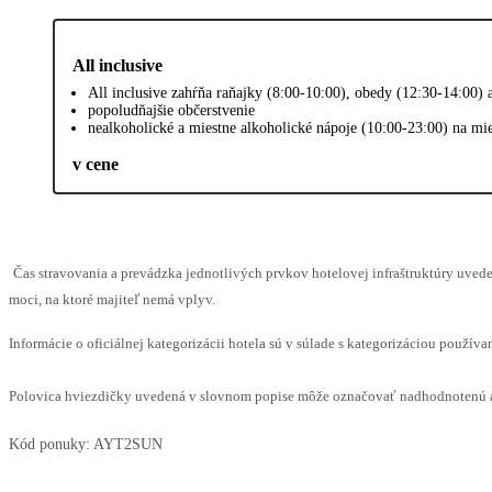
All inclusive
All inclusive zahŕňa raňajky (8:00-10:00), obedy (12:30-14:00)
popoludňajšie občerstvenie
nealkoholické a miestne alkoholické nápoje (10:00-23:00) na mi
v cene
Čas stravovania a prevádzka jednotlivých prvkov hotelovej infraštruktúry uv
moci, na ktoré majiteľ nemá vplyv.
Informácie o oficiálnej kategorizácii hotela sú v súlade s kategorizáciou používan
Polovica hviezdičky uvedená v slovnom popise môže označovať nadhodnotenú al
Kód ponuky:
AYT2SUN