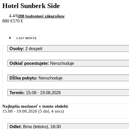
Hotel Sunberk Side
4.4
/6
208 hodnotení zákazníkov
880 €
570 €
LAST MINUTE
Osoby
:
2 dospelí
Odkiaľ pocestujete
:
Nerozhoduje
Dĺžka pobytu
:
Nerozhoduje
Termín
:
15.08 - 19.08.2026
Najlepšia možnosť v tomto období:
15.08
-
19.08.2026
(5 dní, 4 noci)
Odlet
:
Brno (letisko), 18:30