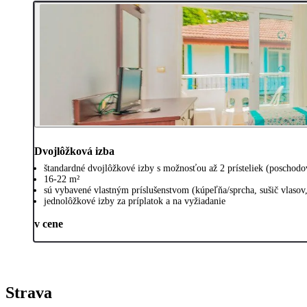
Dvojlôžková izba
štandardné dvojlôžkové izby s možnosťou až 2 prísteliek (poschodo
16-22 m²
sú vybavené vlastným príslušenstvom (kúpeľňa/sprcha, sušič vlasov
jednolôžkové izby za príplatok a na vyžiadanie
v cene
Strava