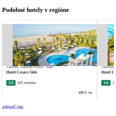
Podobné hotely v regióne
Turecko
,
Turecká riviéra - Side
Turecko
,
Hotel Cesars Side
Hotel L
5.0
435 recenzie
4.6
26
488 €
/os.
zobraziť viac