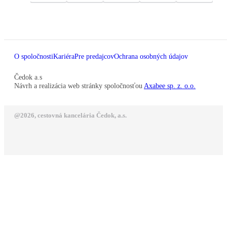
O spoločnosti
Kariéra
Pre predajcov
Ochrana osobných údajov
Čedok a.s
Návrh a realizácia web stránky spoločnosťou
Axabee sp. z. o.o.
@2026, cestovná kancelária Čedok, a.s.