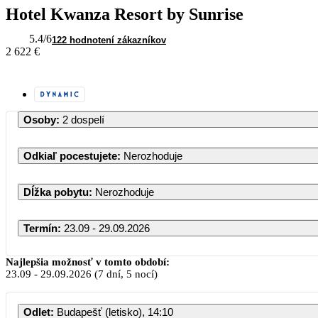
Hotel Kwanza Resort by Sunrise
5.4
/6
122 hodnotení zákazníkov
2 622 €
Osoby
:
2 dospelí
Odkiaľ pocestujete
:
Nerozhoduje
Dĺžka pobytu
:
Nerozhoduje
Termín
:
23.09 - 29.09.2026
Najlepšia možnosť v tomto období:
23.09
-
29.09.2026
(7 dní, 5 nocí)
Odlet
:
Budapešť (letisko), 14:10