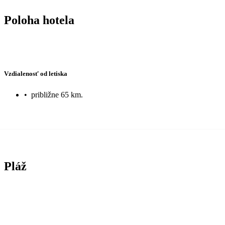
Poloha hotela
Vzdialenosť od letiska
•
približne 65 km.
Pláž