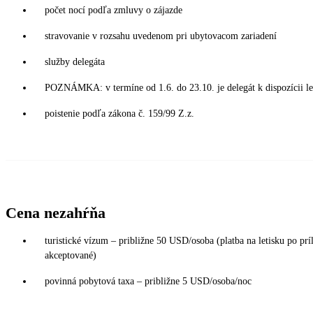
počet nocí podľa zmluvy o zájazde
stravovanie v rozsahu uvedenom pri ubytovacom zariadení
služby delegáta
POZNÁMKA: v termíne od 1.6. do 23.10. je delegát k dispozícii le
poistenie podľa zákona č. 159/99 Z.z.
Cena nezahŕňa
turistické vízum – približne 50 USD/osoba (platba na letisku po príl
akceptované)
povinná pobytová taxa – približne 5 USD/osoba/noc