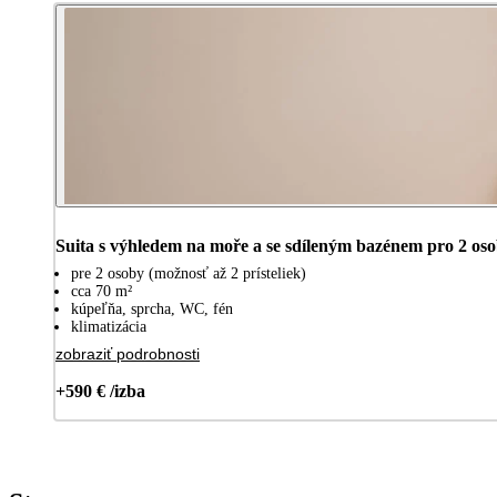
Suita s výhledem na moře a se sdíleným bazénem pro 2 os
pre 2 osoby (možnosť až 2 prísteliek)
cca 70 m²
kúpeľňa, sprcha, WC, fén
klimatizácia
zobraziť podrobnosti
+590 € /izba