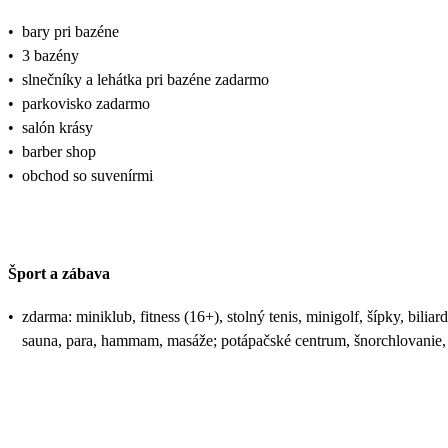
•
bary pri bazéne
•
3 bazény
•
slnečníky a lehátka pri bazéne zadarmo
•
parkovisko zadarmo
•
salón krásy
•
barber shop
•
obchod so suvenírmi
Šport a zábava
•
zdarma: miniklub, fitness (16+), stolný tenis, minigolf, šípky, bilia
sauna, para, hammam, masáže; potápačské centrum, šnorchlovanie,