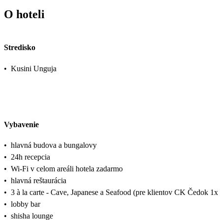
O hoteli
Stredisko
•
Kusini Unguja
Vybavenie
•
hlavná budova a bungalovy
•
24h recepcia
•
Wi-Fi v celom areáli hotela zadarmo
•
hlavná reštaurácia
•
3 à la carte - Cave, Japanese a Seafood (pre klientov CK Čedok 1x 
•
lobby bar
•
shisha lounge