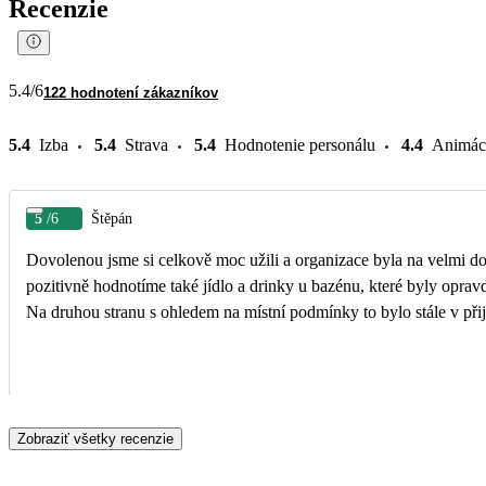
Recenzie
5.4
/6
122 hodnotení zákazníkov
5.4
Izba
5.4
Strava
5.4
Hodnotenie personálu
4.4
Animác
5
/6
Štěpán
Dovolenou jsme si celkově moc užili a organizace byla na velmi dobr
pozitivně hodnotíme také jídlo a drinky u bazénu, které byly opravdu výborné a zpříjemňovaly celý pobyt. Jediná
Zobraziť všetky recenzie