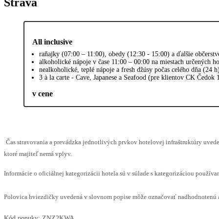
Strava
All inclusive
raňajky (07:00 – 11:00), obedy (12:30 - 15:00) a ďalšie občerst
alkoholické nápoje v čase 11:00 – 00:00 na miestach určených h
nealkoholické, teplé nápoje a fresh džúsy počas celého dňa (24 h
3 à la carte - Cave, Japanese a Seafood (pre klientov CK Čedok 1
v cene
Čas stravovania a prevádzka jednotlivých prvkov hotelovej infraštruktúry uv
ktoré majiteľ nemá vplyv.
Informácie o oficiálnej kategorizácii hotela sú v súlade s kategorizáciou používan
Polovica hviezdičky uvedená v slovnom popise môže označovať nadhodnotenú al
Kód ponuky:
ZNZ2KWA