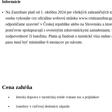
Informácie
•
Na Zanzibare platí od 1. októbra 2024 pre všetkých zahraničných t
osobu vykonáte cez oficiálnu webovú stránku www.visitzanzibar.go.tz
odporúčame uzavrieť v Českej republike alebo na Slovensku a ktoré m
poisťovne spolupracujú s overenými zdravotníckymi zariadeniami, v
zodpovednosť či batožinu. Platia aj žiadosti o turistické víza on
pasu musí byť minimálne 6 mesiacov po návrate.
Cena zahŕňa
letecká doprava v turistickej triede vrátane tax a príplatkov
transfery v cieľovej destinácii zájazdu