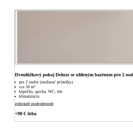
Dvoulůžkový pokoj Deluxe se sdíleným bazénem pro 2 oso
pre 2 osoby (možnosť prístelky)
cca 50 m²
kúpeľňa, sprcha, WC, fén
klimatizácia
zobraziť podrobnosti
+98 € /izba