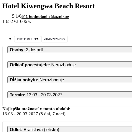
Hotel Kiwengwa Beach Resort
5.1
/6
541 hodnotení zákazníkov
1 652 €
1 606 €
FIRST MINUTE
ZIMA 2026/2027
Osoby
:
2 dospelí
Odkiaľ pocestujete
:
Nerozhoduje
Dĺžka pobytu
:
Nerozhoduje
Termín
:
13.03 - 20.03.2027
Najlepšia možnosť v tomto období:
13.03
-
20.03.2027
(8 dní, 7 nocí)
Odlet
:
Bratislava (letisko)