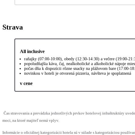
Strava
All inclusive
raňajky (07:00-10:00), obedy (12:30-14:30) a večere (19:00-21
popoludňajšia káva, čaj, nealkoholické a alkoholické nápoje mie
počas dňa k dispozícii rôzne snacky na plážovom bare (17:00-18
novinkou v hoteli je otvorená pizzeria, návšteva je spoplatnená
v cene
Čas stravovania a prevádzka jednotlivých prvkov hotelovej infraštruktúry uv
moci, na ktoré majiteľ nemá vplyv.
Informácie o oficiálnej kategorizácii hotela sú v súlade s kategorizáciou používan