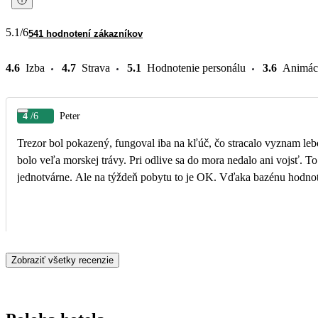
5.1
/6
541 hodnotení zákazníkov
4.6
Izba
4.7
Strava
5.1
Hodnotenie personálu
3.6
Animác
4
/6
Peter
Trezor bol pokazený, fungoval iba na kľúč, čo stracalo vyznam lebo 
bolo veľa morskej trávy. Pri odlive sa do mora nedalo ani vojsť. To boli negatíva. Teraz pozit
jednotvárne. Ale na týždeň pobytu to je OK. Vďaka bazénu hodnot
Zobraziť všetky recenzie