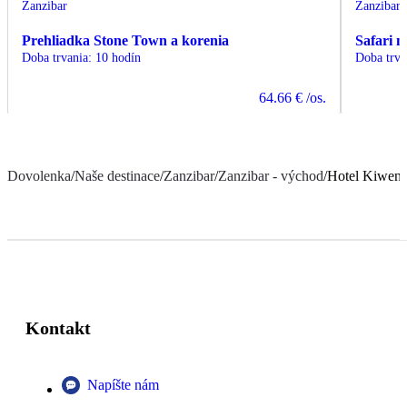
Zanzibar
Zanzibar
Prehliadka Stone Town a korenia
Safari 
Doba trvania
:
10 hodín
Doba trva
64.66 €
/os.
Dovolenka
/
Naše destinace
/
Zanzibar
/
Zanzibar - východ
/
Hotel Kiweng
Kontakt
Napíšte nám