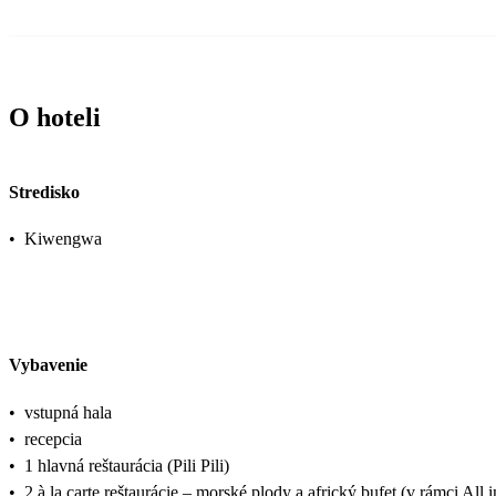
O hoteli
Stredisko
•
Kiwengwa
Vybavenie
•
vstupná hala
•
recepcia
•
1 hlavná reštaurácia (Pili Pili)
•
2 à la carte reštaurácie – morské plody a africký bufet (v rámci All i