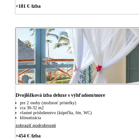
+181 € /izba
Dvojlôžková izba deluxe s výhľadom/more
pre 2 osoby (možnosť prístelky)
cca 30-32 m2
vlastné príslušenstvo (kúpeľňa, fén, WC)
klimatizácia
zobraziť podrobnosti
+454 € /izba