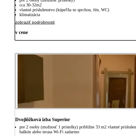
pre 2 osoby (možnosť prístelky)
cca 30-32m2
vlastné príslušenstvo (kúpeľňa so sprchou, fén, WC)
klimatizácia
zobraziť podrobnosti
v cene
Dvojlôžková izba Superior
pre 2 osoby (možnosť 1 prístelky) približne 33 m2 vlastné prísluš
balkón alebo terasa Wi-Fi zadarmo