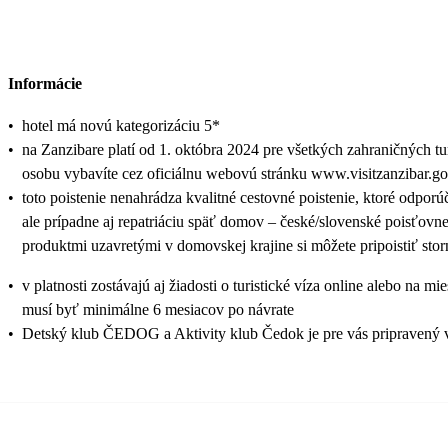
Informácie
•
hotel má novú kategorizáciu 5*
•
na Zanzibare platí od 1. októbra 2024 pre všetkých zahraničných t
osobu vybavíte cez oficiálnu webovú stránku www.visitzanzibar.go.tz
•
toto poistenie nenahrádza kvalitné cestovné poistenie, ktoré odporú
ale prípadne aj repatriáciu späť domov – české/slovenské poisťovn
produktmi uzavretými v domovskej krajine si môžete pripoistiť sto
•
v platnosti zostávajú aj žiadosti o turistické víza online alebo 
musí byť minimálne 6 mesiacov po návrate
•
Detský klub ČEDOG a Aktivity klub Čedok je pre vás pripravený 