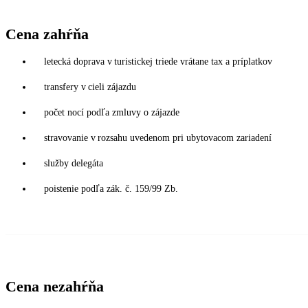
Cena zahŕňa
letecká doprava v turistickej triede vrátane tax a príplatkov
transfery v cieli zájazdu
počet nocí podľa zmluvy o zájazde
stravovanie v rozsahu uvedenom pri ubytovacom zariadení
služby delegáta
poistenie podľa zák. č. 159/99 Zb.
Cena nezahŕňa