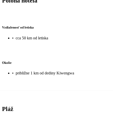
Poloha hotela
Vzdialenosť od letiska
•
cca 50 km od letiska
Okolie
•
približne 1 km od dediny Kiwengwa
Pláž