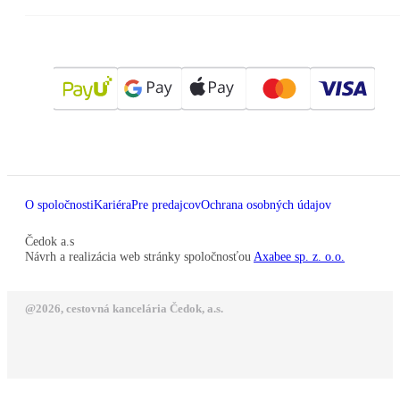
O spoločnosti
Kariéra
Pre predajcov
Ochrana osobných údajov
Čedok a.s
Návrh a realizácia web stránky spoločnosťou
Axabee sp. z. o.o.
@2026, cestovná kancelária Čedok, a.s.