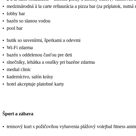
•
medzinárodná à la carte reštaurácia a pizza bar (za príplatok, nutná 
•
lobby bar
•
bazén so slanou vodou
•
pool bar
•
butik so suvenírmi, šperkami a odevmi
•
Wi-Fi zdarma
•
bazén s oddelenou časťou pre deti
•
slnečníky, lehátka a osušky pri bazéne zdarma
•
medial clinic
•
kaderníctvo, salón krásy
•
hotel akceptuje platobné karty
Šport a zábava
•
tenisový kurt s požičovňou vybavenia plážový volejbal fitness an