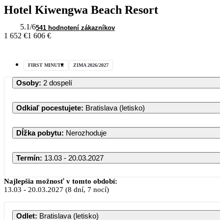
Hotel Kiwengwa Beach Resort
5.1
/6
541 hodnotení zákazníkov
1 652 €
1 606 €
FIRST MINUTE
ZIMA 2026/2027
Osoby
:
2 dospelí
Odkiaľ pocestujete
:
Bratislava (letisko)
Dĺžka pobytu
:
Nerozhoduje
Termín
:
13.03 - 20.03.2027
Najlepšia možnosť v tomto období:
13.03
-
20.03.2027
(8 dní, 7 nocí)
Odlet
:
Bratislava (letisko)