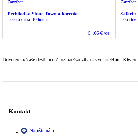
Zanzibar
Zanzibar
Prehliadka Stone Town a korenia
Safari 
Doba trvania
:
10 hodín
Doba trva
64.66 €
/os.
Dovolenka
/
Naše destinace
/
Zanzibar
/
Zanzibar - východ
/
Hotel Kiweng
Kontakt
Napíšte nám