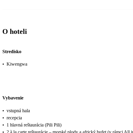
O hoteli
Stredisko
•
Kiwengwa
Vybavenie
•
vstupná hala
•
recepcia
•
1 hlavná reštaurácia (Pili Pili)
•
2 à la carte reštaurácie – morské plody a africký bufet (v rámci All i