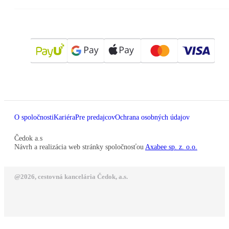
O spoločnosti
Kariéra
Pre predajcov
Ochrana osobných údajov
Čedok a.s
Návrh a realizácia web stránky spoločnosťou
Axabee sp. z. o.o.
@2026, cestovná kancelária Čedok, a.s.