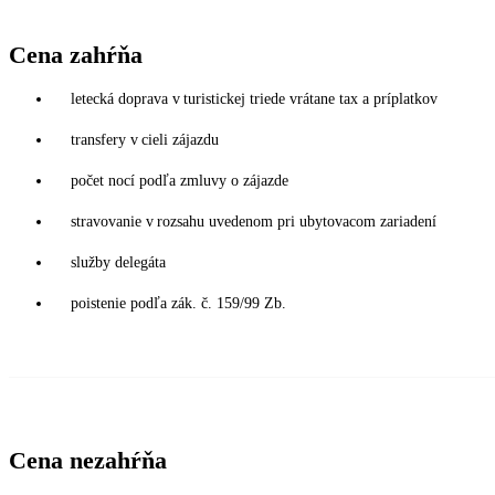
Cena zahŕňa
letecká doprava v turistickej triede vrátane tax a príplatkov
transfery v cieli zájazdu
počet nocí podľa zmluvy o zájazde
stravovanie v rozsahu uvedenom pri ubytovacom zariadení
služby delegáta
poistenie podľa zák. č. 159/99 Zb.
Cena nezahŕňa