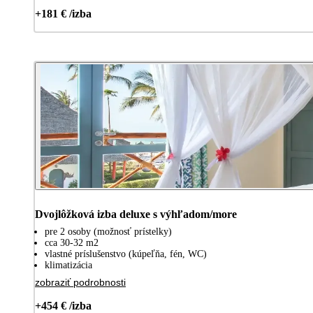
+181 € /izba
Dvojlôžková izba deluxe s výhľadom/more
pre 2 osoby (možnosť prístelky)
cca 30-32 m2
vlastné príslušenstvo (kúpeľňa, fén, WC)
klimatizácia
zobraziť podrobnosti
+454 € /izba