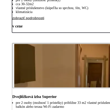
pre 2 osoby (možnosť prístelky)
cca 30-32m2
vlastné príslušenstvo (kúpeľňa so sprchou, fén, WC)
klimatizácia
zobraziť podrobnosti
v cene
Dvojlôžková izba Superior
pre 2 osoby (možnosť 1 prístelky) približne 33 m2 vlastné prísluš
balkón alebo terasa Wi-Fi zadarmo