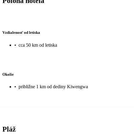
Poloha hotela
Vzdialenosť od letiska
•
cca 50 km od letiska
Okolie
•
približne 1 km od dediny Kiwengwa
Pláž