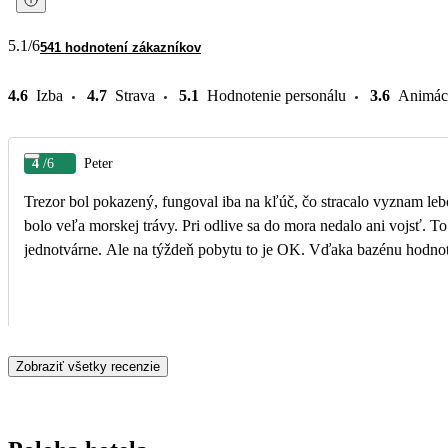
5.1
/6
541 hodnotení zákazníkov
4.6
Izba
4.7
Strava
5.1
Hodnotenie personálu
3.6
Animác
4
/6
Peter
Trezor bol pokazený, fungoval iba na kľúč, čo stracalo vyznam lebo 
bolo veľa morskej trávy. Pri odlive sa do mora nedalo ani vojsť. To boli negatíva. Teraz pozit
jednotvárne. Ale na týždeň pobytu to je OK. Vďaka bazénu hodnot
Zobraziť všetky recenzie