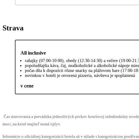
Strava
All inclusive
raňajky (07:00-10:00), obedy (12:30-14:30) a večere (19:00-21
popoludňajšia káva, čaj, nealkoholické a alkoholické nápoje mie
počas dňa k dispozícii rôzne snacky na plážovom bare (17:00-18
novinkou v hoteli je otvorená pizzeria, návšteva je spoplatnená
v cene
Čas stravovania a prevádzka jednotlivých prvkov hotelovej infraštruktúry uv
moci, na ktoré majiteľ nemá vplyv.
Informácie o oficiálnej kategorizácii hotela sú v súlade s kategorizáciou používan