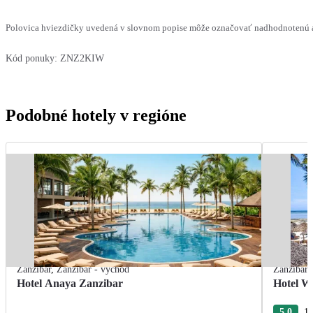
Polovica hviezdičky uvedená v slovnom popise môže označovať nadhodnotenú al
Kód ponuky:
ZNZ2KIW
Podobné hotely v regióne
Zanzibar
,
Zanzibar - východ
Zanzibar
Hotel Anaya Zanzibar
Hotel W
5.0
19