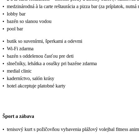
•
medzinárodná à la carte reštaurácia a pizza bar (za príplatok, nutná 
•
lobby bar
•
bazén so slanou vodou
•
pool bar
•
butik so suvenírmi, šperkami a odevmi
•
Wi-Fi zdarma
•
bazén s oddelenou časťou pre deti
•
slnečníky, lehátka a osušky pri bazéne zdarma
•
medial clinic
•
kaderníctvo, salón krásy
•
hotel akceptuje platobné karty
Šport a zábava
•
tenisový kurt s požičovňou vybavenia plážový volejbal fitness an