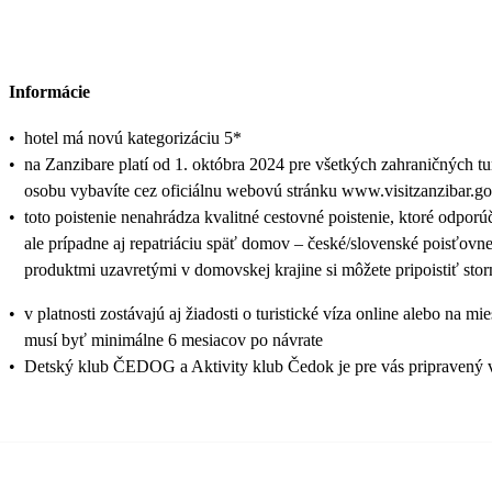
Informácie
•
hotel má novú kategorizáciu 5*
•
na Zanzibare platí od 1. októbra 2024 pre všetkých zahraničných t
osobu vybavíte cez oficiálnu webovú stránku www.visitzanzibar.go.tz
•
toto poistenie nenahrádza kvalitné cestovné poistenie, ktoré odporú
ale prípadne aj repatriáciu späť domov – české/slovenské poisťovn
produktmi uzavretými v domovskej krajine si môžete pripoistiť sto
•
v platnosti zostávajú aj žiadosti o turistické víza online alebo 
musí byť minimálne 6 mesiacov po návrate
•
Detský klub ČEDOG a Aktivity klub Čedok je pre vás pripravený 