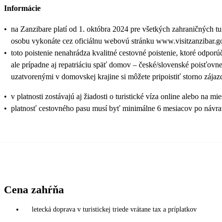
Informácie
•
na Zanzibare platí od 1. októbra 2024 pre všetkých zahraničných t
osobu vykonáte cez oficiálnu webovú stránku www.visitzanzibar.go.t
•
toto poistenie nenahrádza kvalitné cestovné poistenie, ktoré odporú
ale prípadne aj repatriáciu späť domov – české/slovenské poisťov
uzatvorenými v domovskej krajine si môžete pripoistiť storno zája
•
v platnosti zostávajú aj žiadosti o turistické víza online alebo 
•
platnosť cestovného pasu musí byť minimálne 6 mesiacov po návra
Cena zahŕňa
letecká doprava v turistickej triede vrátane tax a príplatkov