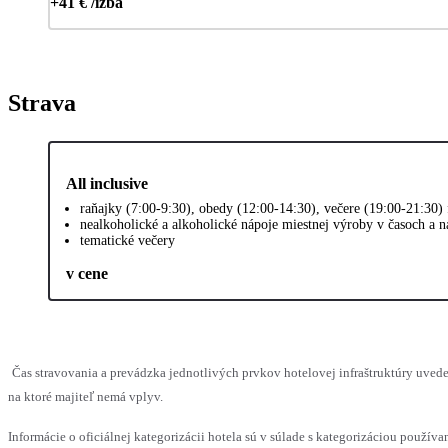
+41 € /izba
Strava
All inclusive
raňajky (7:00-9:30), obedy (12:00-14:30), večere (19:00-21:30)
nealkoholické a alkoholické nápoje miestnej výroby v časoch a 
tematické večery
v cene
Čas stravovania a prevádzka jednotlivých prvkov hotelovej infraštruktúry uv
na ktoré majiteľ nemá vplyv.
Informácie o oficiálnej kategorizácii hotela sú v súlade s kategorizáciou používan