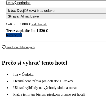
Letový poriadok
Izba
:
Dvojlôžková izba deluxe
Strava
:
All inclusive
Celkom:
3 800 €
podrobnosti
Teraz zaplatíte iba
1 520 €
Rezervujte
uložiť do obľúbených
Prečo si vybrať tento hotel
Iba v Čedoku
Detská cena/zľava pre deti do: 13 rokov
Úžasné výhľady na východy slnka a oceán
Pláž s jemným bielym pieskom priamo pri hoteli