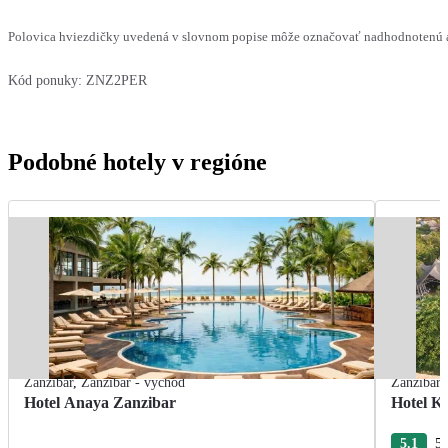
Polovica hviezdičky uvedená v slovnom popise môže označovať nadhodnotenú al
Kód ponuky:
ZNZ2PER
Podobné hotely v regióne
Zanzibar
,
Zanzibar - východ
Zanzibar
Hotel Anaya Zanzibar
Hotel K
5.1
54