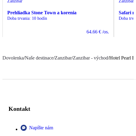
Zanzibar
Zanzibar
Prehliadka Stone Town a korenia
Safari 
Doba trvania
:
10 hodín
Doba trva
64.66 €
/os.
Dovolenka
/
Naše destinace
/
Zanzibar
/
Zanzibar - východ
/
Hotel Pearl B
Kontakt
Napíšte nám