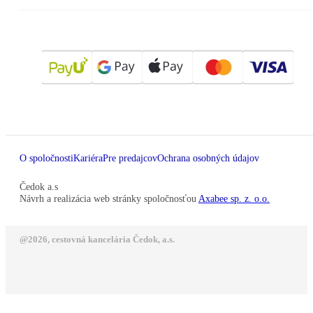
O spoločnosti
Kariéra
Pre predajcov
Ochrana osobných údajov
Čedok a.s
Návrh a realizácia web stránky spoločnosťou
Axabee sp. z. o.o.
@2026, cestovná kancelária Čedok, a.s.