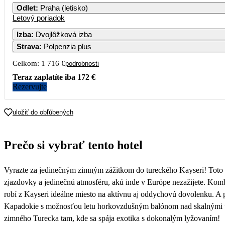
Odlet
:
Praha (letisko)
Letový poriadok
Izba
:
Dvojlôžková izba
Strava
:
Polpenzia plus
Celkom:
1 716 €
podrobnosti
Teraz zaplatíte iba
172 €
Rezervujte
uložiť do obľúbených
Prečo si vybrať tento hotel
Vyrazte za jedinečným zimným zážitkom do tureckého Kayseri! Toto 
zjazdovky a jedinečnú atmosféru, akú inde v Európe nezažijete. Komb
robí z Kayseri ideálne miesto na aktívnu aj oddychovú dovolenku. A p
Kapadokie s možnosťou letu horkovzdušným balónom nad skalnými útv
zimného Turecka tam, kde sa spája exotika s dokonalým lyžovaním!