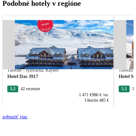
Podobné hotely v regióne
Turecko – lyžovačka
,
Kayseri
Turecko –
Hotel Das 3917
Hotel M
5.2
42 recenzie
5.1
17
1 471 €
986 €
/os.
Ušetrite
485 €
zobraziť viac