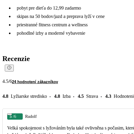
pobyt pre dieťa do 12,99 zadarmo
skipas na 50 bodov/jazd a preprava lyží v cene
priestranné fitness centrum a wellness
pohodlné izby a moderné vybavenie
Recenzie
4.5
/6
24 hodnotení zákazníkov
4.8
Lyžiarske stredisko
4.8
Izba
4.5
Strava
4.3
Hodnoteni
5
/6
Rudolf
Velká spokojenost s lyžováním byla také ovlivněna s počasim, kte