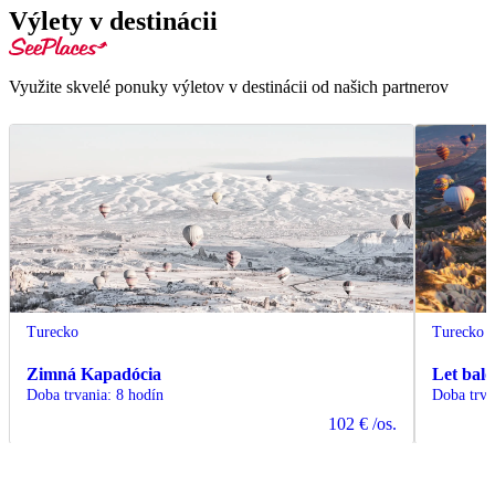
Výlety v destinácii
Využite skvelé ponuky výletov v destinácii od našich partnerov
Turecko
Turecko
Zimná Kapadócia
Let bal
Doba trvania
:
8 hodín
Doba trva
102 €
/os.