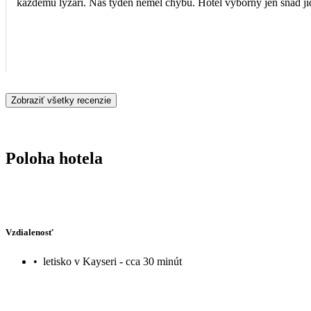
každému lyžaři. Náš týden neměl chybu. Hotel výborný jen snad jídl
Zobraziť všetky recenzie
Poloha hotela
Vzdialenosť
•
letisko v Kayseri - cca 30 minút