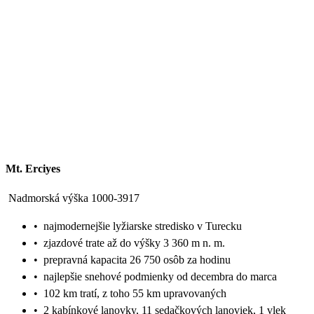
Mt. Erciyes
Nadmorská výška 1000-3917
•
najmodernejšie lyžiarske stredisko v Turecku
•
zjazdové trate až do výšky 3 360 m n. m.
•
prepravná kapacita 26 750 osôb za hodinu
•
najlepšie snehové podmienky od decembra do marca
•
102 km tratí, z toho 55 km upravovaných
•
2 kabínkové lanovky, 11 sedačkových lanoviek, 1 vlek