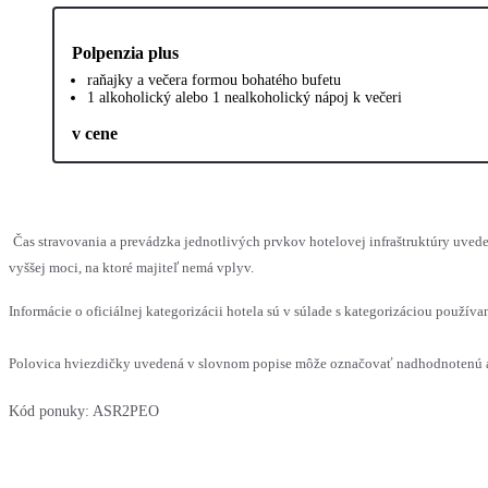
Polpenzia plus
raňajky a večera formou bohatého bufetu
1 alkoholický alebo 1 nealkoholický nápoj k večeri
v cene
Čas stravovania a prevádzka jednotlivých prvkov hotelovej infraštruktúry uv
vyššej moci, na ktoré majiteľ nemá vplyv.
Informácie o oficiálnej kategorizácii hotela sú v súlade s kategorizáciou používan
Polovica hviezdičky uvedená v slovnom popise môže označovať nadhodnotenú al
Kód ponuky:
ASR2PEO