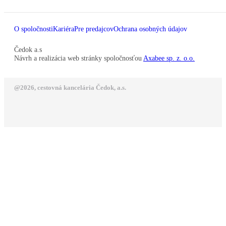
O spoločnosti
Kariéra
Pre predajcov
Ochrana osobných údajov
Čedok a.s
Návrh a realizácia web stránky spoločnosťou
Axabee sp. z. o.o.
@2026, cestovná kancelária Čedok, a.s.