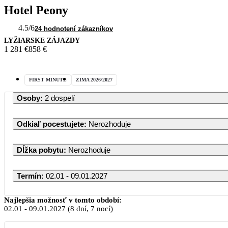
Hotel Peony
4.5
/6
24 hodnotení zákazníkov
LYŽIARSKE ZÁJAZDY
1 281 €
858 €
FIRST MINUTE
ZIMA 2026/2027
Osoby
:
2 dospelí
Odkiaľ pocestujete
:
Nerozhoduje
Dĺžka pobytu
:
Nerozhoduje
Termín
:
02.01 - 09.01.2027
Najlepšia možnosť v tomto období:
02.01
-
09.01.2027
(8 dní, 7 nocí)