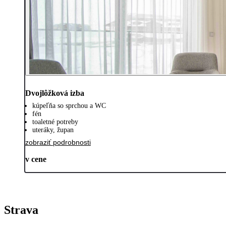
Dvojlôžková izba
kúpeľňa so sprchou a WC
fén
toaletné potreby
uteráky, župan
zobraziť podrobnosti
v cene
Strava