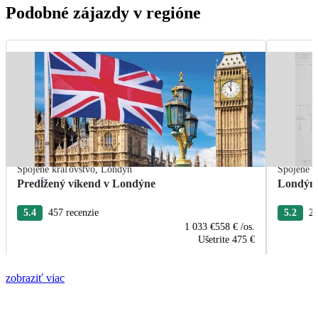
Podobné zájazdy v regióne
Spojené kráľovstvo
,
Londýn
Spojené k
Predĺžený víkend v Londýne
Londýn 
5.4
457 recenzie
5.2
21
1 033 €
558 €
/os.
Ušetrite
475 €
zobraziť viac