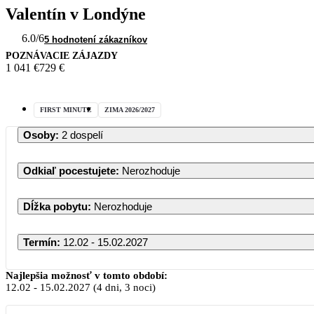
Valentín v Londýne
6.0
/6
5 hodnotení zákazníkov
POZNÁVACIE ZÁJAZDY
1 041 €
729 €
FIRST MINUTE
ZIMA 2026/2027
Osoby
:
2 dospelí
Odkiaľ pocestujete
:
Nerozhoduje
Dĺžka pobytu
:
Nerozhoduje
Termín
:
12.02 - 15.02.2027
Február 2027
Najlepšia možnosť v tomto období:
12.02
-
15.02.2027
(4 dni, 3 noci)
PO
UT
ST
ŠT
PI
SO
NE