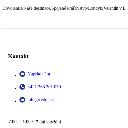
Dovolenka
/
Naše destinace
/
Spojené kráľovstvo
/
Londýn
/
Valentín v L
Kontakt
Napíšte nám
+421 268 201 050
info@cedok.sk
7:00 - 21:00 /
7 dní v týždni