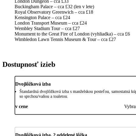
London Dungeon – cca £33
Buckingham Palace – cca £32 (len v lete)
Royal Observatory Greenwich – cca £18
Kensington Palace – cca £24
London Transport Museum – cca £24
Wembley Stadium Tour – cca £27
Monument to the Great Fire of London (vyhliadka) – cca £6
Wimbledon Lawn Tennis Museum & Tour – cca £27
Dostupnosť izieb
Dvojlôžková izba
Štandardná dvojlôžková izba s manželskou posteľou, samostatná kú
so sprchou/vaňou a toaletou.
v cene
Vybra
Dvojlôžková izba, 2 oddelené lôžka