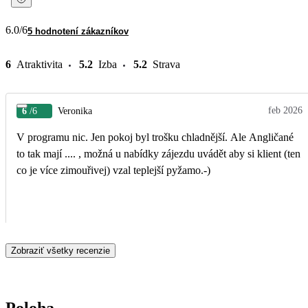
6.0
/6
5 hodnotení zákazníkov
6
Atraktivita
5.2
Izba
5.2
Strava
feb 2026
6
/6
Veronika
V programu nic. Jen pokoj byl trošku chladnější. Ale Angličané
to tak mají .... , možná u nabídky zájezdu uvádět aby si klient (ten
co je více zimouřivej) vzal teplejší pyžamo.-)
Zobraziť všetky recenzie
Poloha