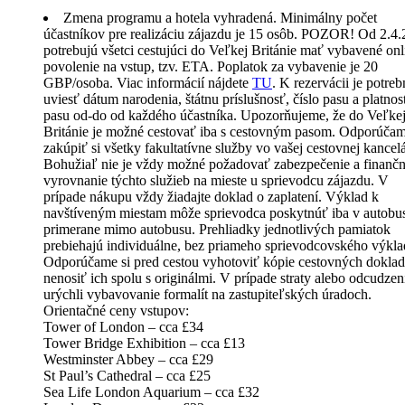
Zmena programu a hotela vyhradená. Minimálny počet
účastníkov pre realizáciu zájazdu je 15 osôb. POZOR! Od 2.4
potrebujú všetci cestujúci do Veľkej Británie mať vybavené onl
povolenie na vstup, tzv. ETA. Poplatok za vybavenie je 20
GBP/osoba. Viac informácií nájdete
TU
. K rezervácii je potreb
uviesť dátum narodenia, štátnu príslušnosť, číslo pasu a platnos
pasu od-do od každého účastníka. Upozorňujeme, že do Veľke
Británie je možné cestovať iba s cestovným pasom. Odporúča
zakúpiť si všetky fakultatívne služby vo vašej cestovnej kancelá
Bohužiaľ nie je vždy možné požadovať zabezpečenie a finanč
vyrovnanie týchto služieb na mieste u sprievodcu zájazdu. V
prípade nákupu vždy žiadajte doklad o zaplatení. Výklad k
navštíveným miestam môže sprievodca poskytnúť iba v autobu
primerane mimo autobusu. Prehliadky jednotlivých pamiatok
prebiehajú individuálne, bez priameho sprievodcovského výkla
Odporúčame si pred cestou vyhotoviť kópie cestovných doklad
nenosiť ich spolu s originálmi. V prípade straty alebo odcudzen
urýchli vybavovanie formalít na zastupiteľských úradoch.
Orientačné ceny vstupov:
Tower of London – cca £34
Tower Bridge Exhibition – cca £13
Westminster Abbey – cca £29
St Paul’s Cathedral – cca £25
Sea Life London Aquarium – cca £32