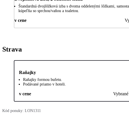
Štandardná dvojlôžková izba s dvoma oddelenými lôžkami, samosta
kúpeľňa so sprchou/vaňou a toaletou.
v cene
Vy
Strava
Raňajky
Raňajky formou bufetu.
Podávané priamo v hoteli.
v cene
Vybrané
Kód ponuky:
LON1311