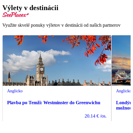
Výlety v destinácii
Využite skvelé ponuky výletov v destinácii od našich partnerov
Anglicko
Anglicko
Plavba po Temži: Westminster do Greenwichu
Londýn:
možnosť
20.14 €
/os.