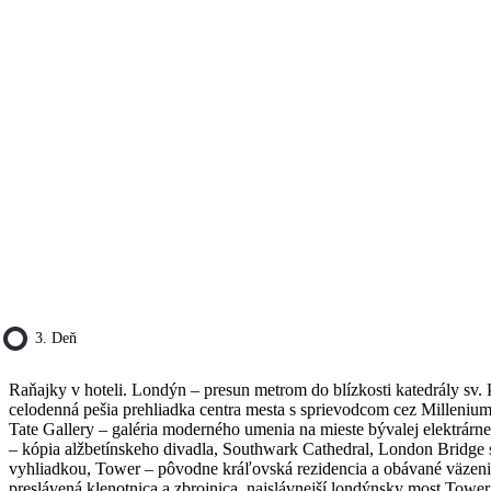
3. Deň
Raňajky v hoteli. Londýn – presun metrom do blízkosti katedrály sv. 
celodenná pešia prehliadka centra mesta s sprievodcom cez Millenium
Tate Gallery – galéria moderného umenia na mieste bývalej elektrárn
– kópia alžbetínskeho divadla, Southwark Cathedral, London Bridge 
vyhliadkou, Tower – pôvodne kráľovská rezidencia a obávané väzeni
preslávená klenotnica a zbrojnica, najslávnejší londýnsky most Tower