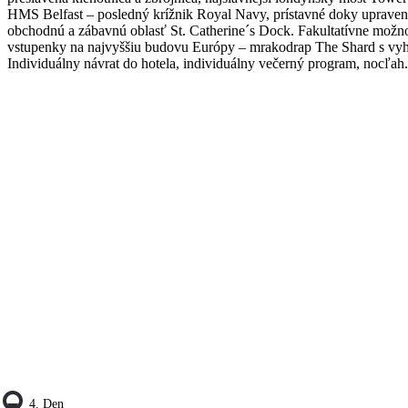
HMS Belfast – posledný krížnik Royal Navy, prístavné doky upraven
obchodnú a zábavnú oblasť St. Catherine´s Dock. Fakultatívne možn
vstupenky na najvyššiu budovu Európy – mrakodrap The Shard s vyh
Individuálny návrat do hotela, individuálny večerný program, nocľah.
4. Den