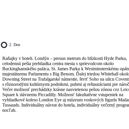
2. Den
Raňajky v hoteli. Londýn – presun metrom do blízkosti Hyde Parku,
celodenná pešia prehliadka centra mesta s sprievodcom okolo
Buckinghamského paláca, St. James Parku k Westminsterskému opáts
majestátnemu Parlamentu s Big Benom. Ďalej triedou Whitehall okol
Downing Street na Trafalgarské námestie, štvrť Soho na ulicu Coven
s rôznorodými kultúrnymi podnikmi, pubmi aj reštauráciami pre náro
Večer možnosť prechádzky krásne nasvietenou pešou zónou cez Leice
Square k slávnemu Piccadilly. Možnosť fakultatívne vstupeniek na
vyhliadkové koleso London Eye aj múzeum voskových figurín Mad
Tussauds. Individuálny návrat do hotela, individuálny večerný progr
nocľah.