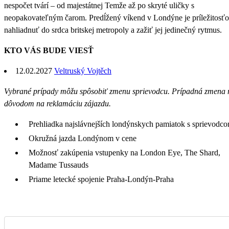
nespočet tvárí – od majestátnej Temže až po skryté uličky s
neopakovateľným čarom. Predĺžený víkend v Londýne je príležitosť
nahliadnuť do srdca britskej metropoly a zažiť jej jedinečný rytmus.
KTO VÁS BUDE VIESŤ
12.02.2027
Veltruský Vojtěch
Vybrané prípady môžu spôsobiť zmenu sprievodcu. Prípadná zmena n
dôvodom na reklamáciu zájazdu.
Prehliadka najslávnejších londýnskych pamiatok s sprievodc
Okružná jazda Londýnom v cene
Možnosť zakúpenia vstupenky na London Eye, The Shard,
Madame Tussauds
Priame letecké spojenie Praha-Londýn-Praha