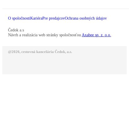
O spoločnosti
Kariéra
Pre predajcov
Ochrana osobných údajov
Čedok a.s
Návrh a realizácia web stránky spoločnosťou
Axabee sp. z. o.o.
@2026, cestovná kancelária Čedok, a.s.