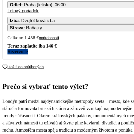
Odlet
:
Praha (letisko), 06:00
Letový poriadok
1
2
3
4
5
6
7
Izba
:
Dvojlôžková izba
Strava
:
Raňajky
8
9
10
11
12
13
14
729
Celkom:
1 458 €
podrobnosti
15
16
17
18
19
20
21
Teraz zaplatíte iba
146 €
Rezervujte
22
23
24
25
26
27
28
uložiť do obľúbených
Prečo si vybrať tento výlet?
Londýn patrí medzi najdynamickejšie metropoly sveta – mesto, kde s
stáročia formovala britská história a zároveň vznikajú najmodernejšie
trendy súčasnosti. Okrem kráľovských palácov, monumentálnych mo
a slávnych námestí tu ožívajú aj štvrte plné kaviarní, divadiel a pouli
ruchu. Atmosféra mesta spája tradíciu s moderným životom a ponúka