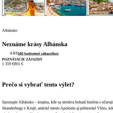
Albánsko
Neznáme krásy Albánska
4.8
/6
160 hodnotení zákazníkov
POZNÁVACIE ZÁJAZDY
1 359 €
801 €
Prečo si vybrať tento výlet?
Spoznajte Albánsko – krajinu, kde sa stretáva bohatá história s očar
Skanderbega v Krujë, antické mesto Apoloniu aj prímorské Vlöru, kde