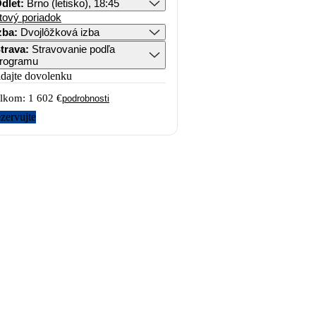
dlet
:
Brno (letisko), 18:45
tový poriadok
zba
:
Dvojlôžková izba
trava
:
Stravovanie podľa
rogramu
idajte dovolenku
lkom:
1 602 €
podrobnosti
zervujte