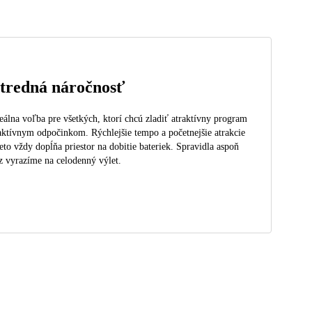
tredná náročnosť
eálna voľba pre všetkých, ktorí chcú zladiť atraktívny program
aktívnym odpočinkom. Rýchlejšie tempo a početnejšie atrakcie
eto vždy dopĺňa priestor na dobitie bateriek. Spravidla aspoň
z vyrazíme na celodenný výlet.