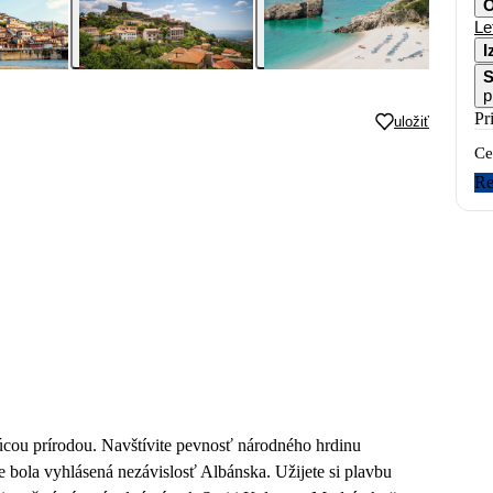
O
Le
I
S
p
Pr
uložiť
Ce
Re
ujúcou prírodou. Navštívite pevnosť národného hrdinu
 bola vyhlásená nezávislosť Albánska. Užijete si plavbu