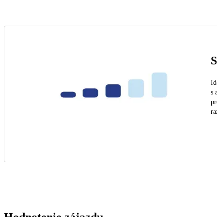
S
Id
s 
pr
ra
Hodnotenie zájazdu