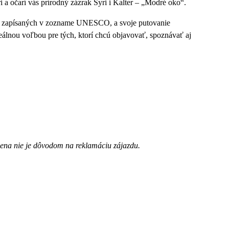
a očarí vás prírodný zázrak Syri i Kalter – „Modré oko“.
och zapísaných v zozname UNESCO, a svoje putovanie
deálnou voľbou pre tých, ktorí chcú objavovať, spoznávať aj
ena nie je dôvodom na reklamáciu zájazdu.