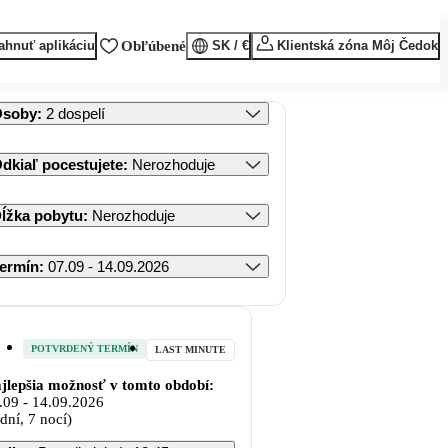
ahnuť aplikáciu
Obľúbené
SK / €
Klientská zóna Môj Čedok
Osoby
:
2 dospelí
dkiaľ pocestujete
:
Nerozhoduje
ĺžka pobytu
:
Nerozhoduje
ermín
:
07.09 - 14.09.2026
POTVRDENÝ TERMÍN
LAST MINUTE
jlepšia možnosť v tomto období:
.09
-
14.09.2026
 dní, 7 nocí)