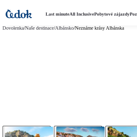
Last minute
All Inclusive
Pobytové zájazdy
Poz
viac fotografií (29)
Dovolenka
/
Naše destinace
/
Albánsko
/
Neznáme krásy Albánska