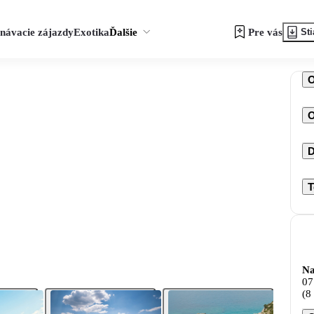
návacie zájazdy
Exotika
Ďalšie
Pre vás
Sti
O
D
T
Na
07
(8