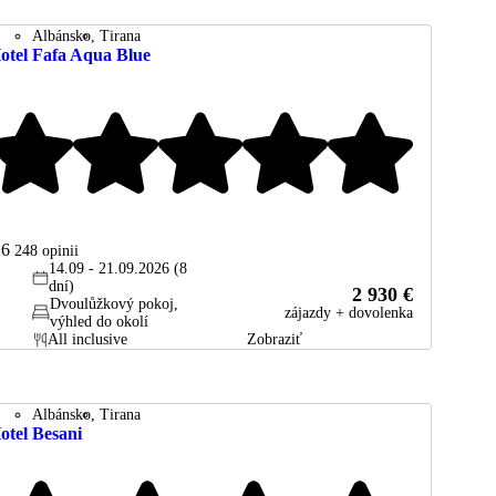
Albánsko
Tirana
otel Fafa Aqua Blue
.6
248
opinii
14.09 - 21.09.2026 (8
dní)
2 930 €
Dvoulůžkový pokoj,
zájazdy + dovolenka
výhled do okolí
All inclusive
Zobraziť
Albánsko
Tirana
otel Besani