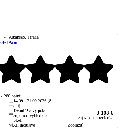
Albánsko
Tirana
otel Amr
.2
280
opinii
14.09 - 21.09.2026 (8
dní)
Dvoulůžkový pokoj
3 108 €
superior, výhled do
zájazdy + dovolenka
okolí
All inclusive
Zobraziť