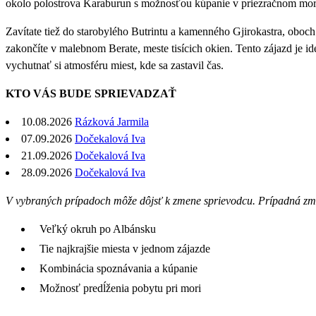
okolo polostrova Karaburun s možnosťou kúpanie v priezračnom mori 
Zavítate tiež do starobylého Butrintu a kamenného Gjirokastra, ob
zakončíte v malebnom Berate, meste tisícich okien. Tento zájazd je i
vychutnať si atmosféru miest, kde sa zastavil čas.
KTO VÁS BUDE SPRIEVADZAŤ
10.08.2026
Rázková Jarmila
07.09.2026
Dočekalová Iva
21.09.2026
Dočekalová Iva
28.09.2026
Dočekalová Iva
V vybraných prípadoch môže dôjsť k zmene sprievodcu. Prípadná zm
Veľký okruh po Albánsku
Tie najkrajšie miesta v jednom zájazde
Kombinácia spoznávania a kúpanie
Možnosť predĺženia pobytu pri mori