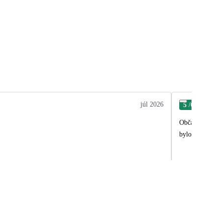
júl 2026
5
/6
Tom
Občas bylo hod
bylo také málo