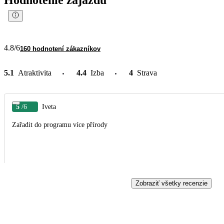
4.8
/6
160 hodnotení zákazníkov
5.1
Atraktivita
4.4
Izba
4
Strava
5
/6
Iveta
Zařadit do programu více přírody
Zobraziť všetky recenzie