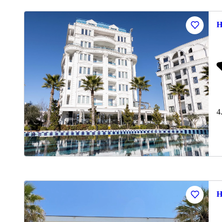
H
4
H