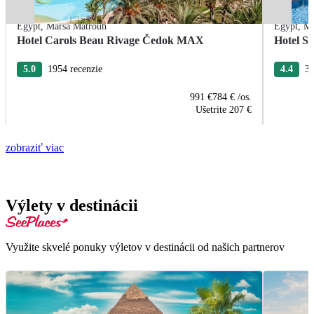
Egypt
,
Marsa Matrouh
Egypt
,
Ma
Hotel Carols Beau Rivage Čedok MAX
Hotel S
5.0
1954 recenzie
4.4
30
991 €
784 €
/os.
Ušetrite
207 €
zobraziť viac
Výlety v destinácii
Využite skvelé ponuky výletov v destinácii od našich partnerov