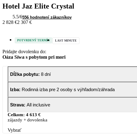
Hotel Jaz Elite Crystal
5.5
/6
556 hodnotení zákazníkov
2 828 €
2 307 €
POTVRDENÝ TERMÍN
LAST MINUTE
Pridajte dovolenku do:
Oáza Síwa s pobytom pri mori
Dĺžka pobytu
:
8 dní
Izba
:
Rodinná izba pre 2 osoby s výhľadom/záhrada
Strava
:
All inclusive
Celkom:
4 613 €
zájazdy + dovolenka
Vybrať