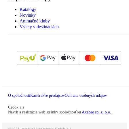
Katalógy
Novinky
Animačné kluby
Výlety v destináciách
O spoločnosti
Kariéra
Pre predajcov
Ochrana osobných údajov
Čedok a.s
Návrh a realizácia web stránky spoločnosťou
Axabee sp. z. o.o.
@2026, cestovná kancelária Čedok, a.s.