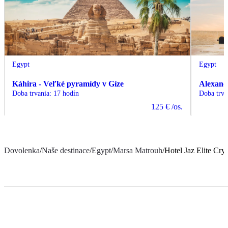
Egypt
Egypt
Káhira - Veľké pyramídy v Gíze
Alexand
Doba trvania
:
17 hodín
Doba trva
125 €
/os.
Dovolenka
/
Naše destinace
/
Egypt
/
Marsa Matrouh
/
Hotel Jaz Elite Crys