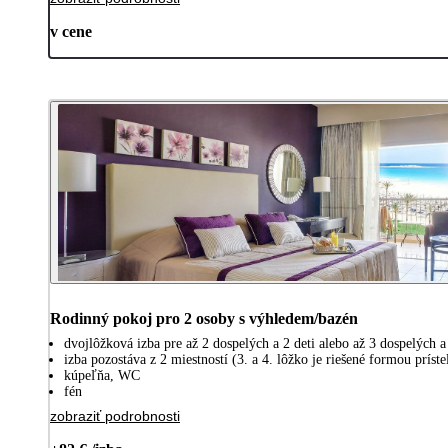
v cene
Rodinný pokoj pro 2 osoby s výhledem/bazén
dvojlôžková izba pre až 2 dospelých a 2 deti alebo až 3 dospelých a
izba pozostáva z 2 miestností (3. a 4. lôžko je riešené formou prís
kúpeľňa, WC
fén
zobraziť podrobnosti