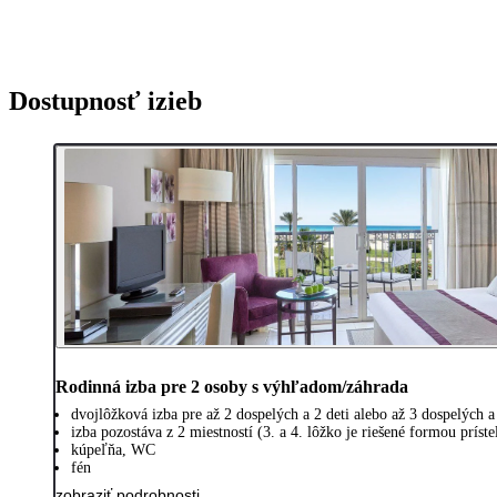
Dostupnosť izieb
Rodinná izba pre 2 osoby s výhľadom/záhrada
dvojlôžková izba pre až 2 dospelých a 2 deti alebo až 3 dospelých a
izba pozostáva z 2 miestností (3. a 4. lôžko je riešené formou prís
kúpeľňa, WC
fén
zobraziť podrobnosti