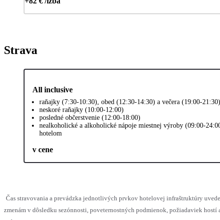
+82 € /izba
Strava
All inclusive
raňajky (7:30-10:30), obed (12:30-14:30) a večera (19:00-21:30
neskoré raňajky (10:00-12:00)
posledné občerstvenie (12:00-18:00)
nealkoholické a alkoholické nápoje miestnej výroby (09:00-24:0
hotelom
v cene
Čas stravovania a prevádzka jednotlivých prvkov hotelovej infraštruktúry uv
zmenám v dôsledku sezónnosti, poveternostných podmienok, požiadaviek hostí a