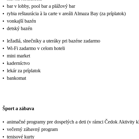
•
bar v lobby, pool bar a plážový bar
•
rybia reštaurácia à la carte v areáli Almaza Bay (za príplatok)
•
vonkajší bazén
•
detský bazén
•
ležadlá, slnečníky a uteráky pri bazéne zadarmo
•
Wi-Fi zadarmo v celom hoteli
•
mini market
•
kaderníctvo
•
lekár za príplatok
•
bankomat
Šport a zábava
•
animačné programy pre dospelých a deti (v rámci Čedok Aktivity
•
večerný zábavný program
•
tenisové kurty