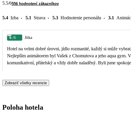
5.5
/6
556 hodnotení zákazníkov
5.4
Izba
5.1
Strava
5.3
Hodnotenie personálu
3.1
Animác
6
/6
Jitka
Hotel na velmi dobré úrovni, jídlo rozmanité, každý si může vybrat
Nejlepším animátorem byl Vašek z Chomutova a jeho aqua gym. Vašek je zábavný,
komunikativní, přátelský a vždy dobře naladěný. Byli jsme spokoje
Zobraziť všetky recenzie
Poloha hotela