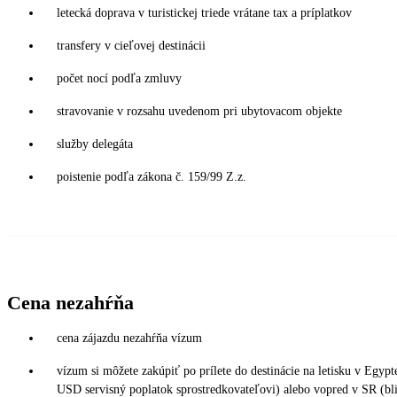
letecká doprava v turistickej triede vrátane tax a príplatkov
transfery v cieľovej destinácii
počet nocí podľa zmluvy
stravovanie v rozsahu uvedenom pri ubytovacom objekte
služby delegáta
poistenie podľa zákona č. 159/99 Z.z.
Cena nezahŕňa
cena zájazdu nezahŕňa vízum
vízum si môžete zakúpiť po prílete do destinácie na letisku v Egy
USD servisný poplatok sprostredkovateľovi) alebo vopred v SR (bli