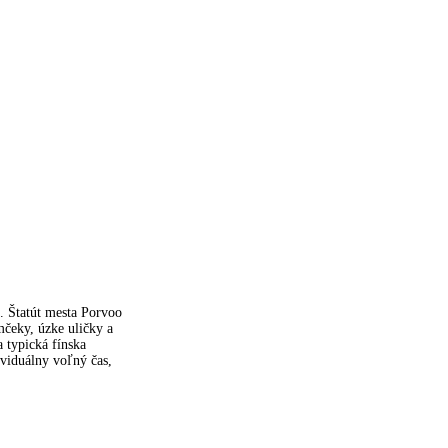
. Štatút mesta Porvoo
mčeky, úzke uličky a
 typická fínska
ividuálny voľný čas,