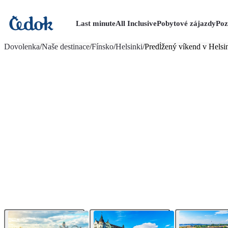
Last minute
All Inclusive
Pobytové zájazdy
Poz
viac fotografií (9)
Dovolenka
/
Naše destinace
/
Fínsko
/
Helsinki
/
Predĺžený víkend v Helsi