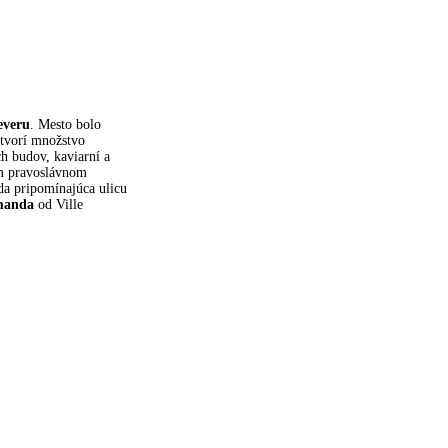
everu
. Mesto bolo
 tvorí množstvo
h budov, kaviarní a
m pravoslávnom
da pripomínajúca ulicu
manda
od Ville