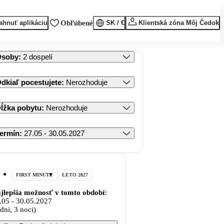
ahnuť aplikáciu
Obľúbené
SK / €
Klientská zóna Môj Čedok
Osoby
:
2 dospelí
dkiaľ pocestujete
:
Nerozhoduje
ĺžka pobytu
:
Nerozhoduje
ermín
:
27.05 - 30.05.2027
FIRST MINUTE
LETO 2027
jlepšia možnosť v tomto období:
.05
-
30.05.2027
 dni, 3 noci)