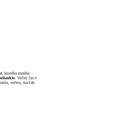
nt
, ktorého menšia
eliaukio
. Voľný čas v
otela, večera, nocľah.