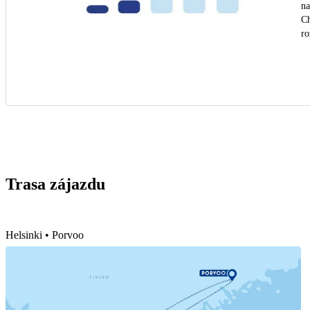
na
Ch
ro
Trasa zájazdu
Helsinki • Porvoo