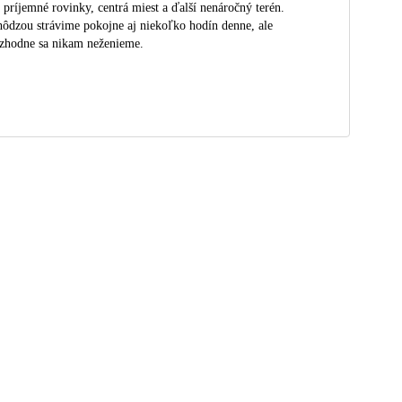
 príjemné rovinky, centrá miest a ďalší nenáročný terén.
ôdzou strávime pokojne aj niekoľko hodín denne, ale
zhodne sa nikam neženieme.