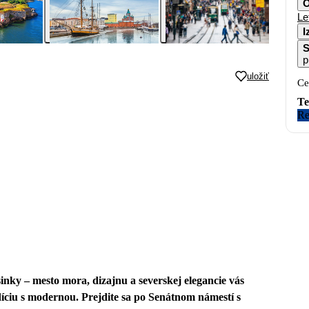
O
Le
I
S
p
uložiť
Ce
Te
Re
inky – mesto mora, dizajnu a severskej elegancie vás
díciu s modernou. Prejdite sa po Senátnom námestí s