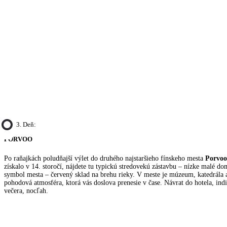
3. Deň:
PORVOO
Po raňajkách poludňajší výlet do druhého najstaršieho fínskeho mesta
Porvoo
získalo v 14. storočí, nájdete tu typickú stredovekú zástavbu – nízke malé do
symbol mesta – červený sklad na brehu rieky. V meste je múzeum, katedrála a
pohodová atmosféra, ktorá vás doslova prenesie v čase. Návrat do hotela, ind
večera, nocľah.