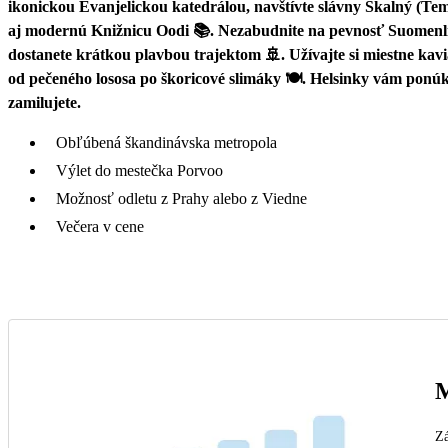
ikonickou Evanjelickou katedrálou, navštívte slávny Skalný (Tem
aj modernú Knižnicu Oodi 📚. Nezabudnite na pevnosť Suomenlin
dostanete krátkou plavbou trajektom 🚢. Užívajte si miestne kavi
od pečeného lososa po škoricové slimáky 🍽️. Helsinky vám ponú
zamilujete.
Obľúbená škandinávska metropola
Výlet do mestečka Porvoo
Možnosť odletu z Prahy alebo z Viedne
Večera v cene
M
Zá