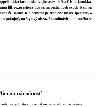
ppeliaukio) kostol, obdivujte secesnú štvrť Katajanokka
na 🏰, rozprestierajúcu sa na piatich ostrovoch, kam sa
arne ☕, sauny 🔥 a ochutnajte tradičné fínske špeciality –
knu pokojný, no štýlový obraz Škandinávie, do ktorého sa
ierna náročnosť
jazdy pre tých, ktorým svet nikam neutečie! Tešiť sa môžete