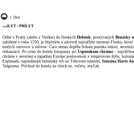
1. Deň:
ODLET / PRÍLET
Odlet z Prahy (alebo z Viedne) do fínskych
Helsínk
, prezývaných
Benátky s
založené v roku 1550, je hlavným a zároveň najväčším mestom Fínska, ktoré
malých ostrovov a zálivov. Čaro mesta dopĺňa bohatá ponuka múzeí, secesnýc
reštaurácií. Po ceste do hotela fotopauzy pri
Uspenskom chráme
– najväčšo
chráme v severnej a západnej Európe postavenom v empírovom štýle, koloná
Esplanadi, najznámejší helsinský trh na Trhovom námestí,
fontána Havis A
Valgreena. Príchod do hotela na check-in, večera, nocľah.