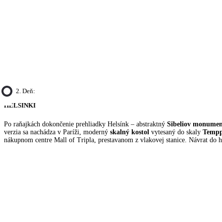
2. Deň:
HELSINKI
Po raňajkách dokončenie prehliadky Helsínk – abstraktný
Sibeliov monume
verzia sa nachádza v Paríži, moderný
skalný kostol
vytesaný do skaly
Tempp
nákupnom centre Mall of Tripla, prestavanom z vlakovej stanice. Návrat do h