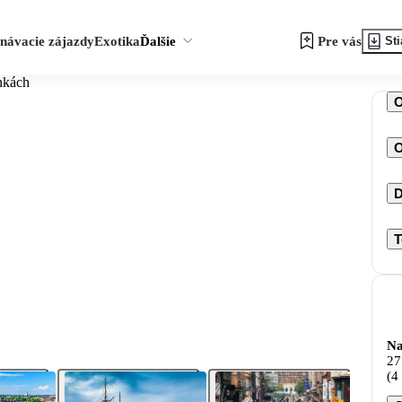
návacie zájazdy
Exotika
Ďalšie
Pre vás
Sti
nkách
O
D
T
Na
27
(4