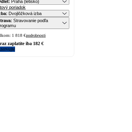
dlet
:
Praha (letisko)
tový poriadok
zba
:
Dvojlôžková izba
trava
:
Stravovanie podľa
rogramu
lkom:
1 818 €
podrobnosti
raz zaplatíte iba
182 €
zervujte