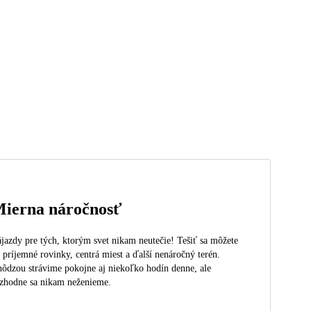
ierna náročnosť
jazdy pre tých, ktorým svet nikam neutečie! Tešiť sa môžete
 príjemné rovinky, centrá miest a ďalší nenáročný terén.
ôdzou strávime pokojne aj niekoľko hodín denne, ale
zhodne sa nikam neženieme.