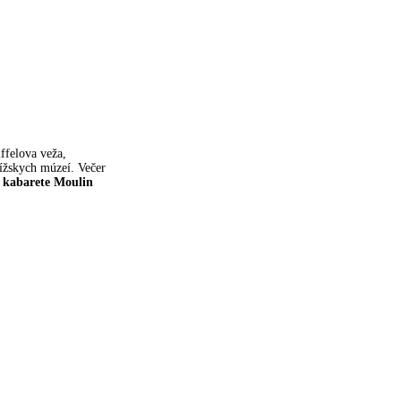
ffelova veža,
ížskych múzeí. Večer
v kabarete Moulin