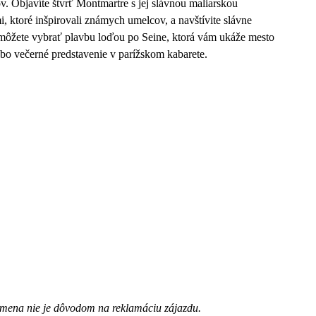
. Objavíte štvrť Montmartre s jej slávnou maliarskou
, ktoré inšpirovali známych umelcov, a navštívite slávne
i môžete vybrať plavbu loďou po Seine, ktorá vám ukáže mesto
lebo večerné predstavenie v parížskom kabarete.
mena nie je dôvodom na reklamáciu zájazdu.