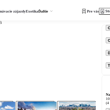
návacie zájazdy
Exotika
Ďalšie
Pre vás
Sti
ži
O
D
T
Na
10
(4