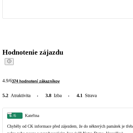
Hodnotenie zájazdu
4.9
/6
374 hodnotení zákazníkov
5.2
Atraktivita
3.8
Izba
4.1
Strava
6
/6
Kateřina
Chyběly od CK informace před zájezdem, že do některých památek je třeba