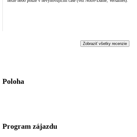
nelze nebo pouze v nevyhovujícím čase (věž Notre-Dame, Versailles).
Zobraziť všetky recenzie
Poloha
Program zájazdu