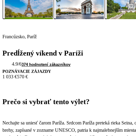
Francúzsko, Paríž
Predĺžený víkend v Paríži
4.9
/6
374 hodnotení zákazníkov
POZNÁVACIE ZÁJAZDY
1 033 €
570 €
Prečo si vybrať tento výlet?
Nechajte sa uniesť čarom Paríža. Srdcom Paríža preteká rieka Seina, ok
brehy, zapísané v zozname UNESCO, patria k najmalebnejším miestam