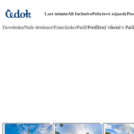
Last minute
All Inclusive
Pobytové zájazdy
Poz
viac fotografií (6)
Dovolenka
/
Naše destinace
/
Francúzsko
/
Paríž
/
Predĺžený víkend v Parí