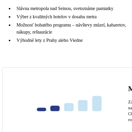
Slávna metropola nad Seinou, svetoznáme pamiatky
Výber z kvalitných hotelov v dosahu metra
Možnosť bohatého programu – návštevy múzeí, kabaretov,
nákupy, reštaurácie
Výhodné lety z Prahy alebo Viedne
M
Zá
na
Ch
ro