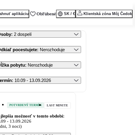
ahnuť aplikáciu
Obľúbené
SK / €
Klientská zóna Môj Čedok
Osoby
:
2 dospelí
dkiaľ pocestujete
:
Nerozhoduje
ĺžka pobytu
:
Nerozhoduje
ermín
:
10.09 - 13.09.2026
POTVRDENÝ TERMÍN
LAST MINUTE
jlepšia možnosť v tomto období:
.09
-
13.09.2026
 dni, 3 noci)