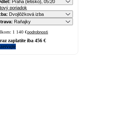
dlet
:
Praha (letisko), 05:20
tový poriadok
zba
:
Dvojlôžková izba
trava
:
Raňajky
lkom:
1 140 €
podrobnosti
raz zaplatíte iba
456 €
zervujte