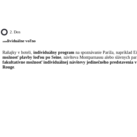
2. Den
Individuálne voľno
Raňajky v hoteli,
individuálny program
na spoznávanie Paríža, napríklad Ei
možnosť plavby loďou po Seine
, návšteva Montparnassu alebo slávnych par
fakultatívne možnosť individuálnej návštevy jedinečného predstavenia 
Rouge
.