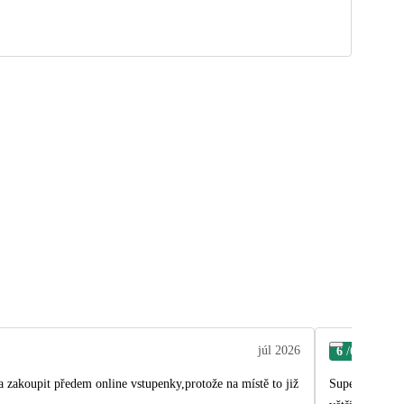
júl 2026
6
/6
Jose
 zakoupit předem online vstupenky,protože na místě to již
Super zájezd, vše co 