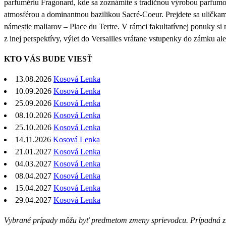
parfumériu Fragonard, kde sa zoznámite s tradičnou výrobou parfumov
atmosférou a dominantnou bazilikou Sacré-Coeur. Prejdete sa uličkami
námestie maliarov – Place du Tertre. V rámci fakultatívnej ponuky s
z inej perspektívy, výlet do Versailles vrátane vstupenky do zámku a
KTO VÁS BUDE VIESŤ
13.08.2026
Kosová Lenka
10.09.2026
Kosová Lenka
25.09.2026
Kosová Lenka
08.10.2026
Kosová Lenka
25.10.2026
Kosová Lenka
14.11.2026
Kosová Lenka
21.01.2027
Kosová Lenka
04.03.2027
Kosová Lenka
08.04.2027
Kosová Lenka
15.04.2027
Kosová Lenka
29.04.2027
Kosová Lenka
Vybrané prípady môžu byť predmetom zmeny sprievodcu. Prípadná z