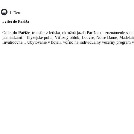
1. Den
Prílet do Paríža
Odlet do
Paříže
, transfer z letiska, okružná jazda Parížom – zoznámenie sa s
pamiatkami – Elyzejské polia, Víťazný oblúk, Louvre, Notre Dame, Madelai
Invalidovňa... Ubytovanie v hoteli, voľno na individuálny večerný program v