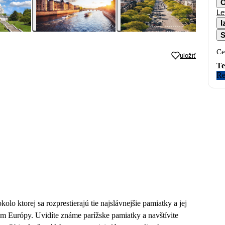
O
Le
I
S
Ce
uložiť
Te
Re
olo ktorej sa rozprestierajú tie najslávnejšie pamiatky a jej
 Európy. Uvidíte známe parížske pamiatky a navštívite