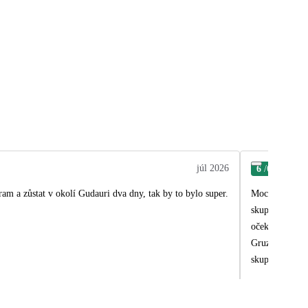
júl 2026
6
/6
Hel
am a zůstat v okolí Gudauri dva dny, tak by to bylo super.
Moc zajímavý 
skupinu stmeli
očekávání i 12
Gruzii si s ná
skupině. Děku