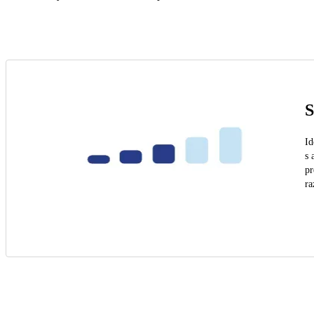
S
Id
s 
pr
ra