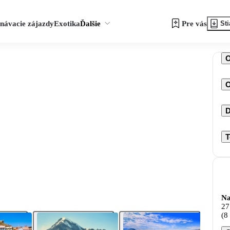
návacie zájazdy
Exotika
Ďalšie
Pre vás
Sti
O
D
T
Na
27
(8