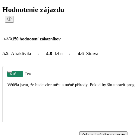
Hodnotenie zájazdu
5.3
/6
150 hodnotení zákazníkov
5.5
Atraktivita
4.8
Izba
4.6
Strava
6
/6
Iva
Věděla jsem, že bude více měst a méně přírody. Pokud by šlo upravit progr
Zobraziť všetky recenzie