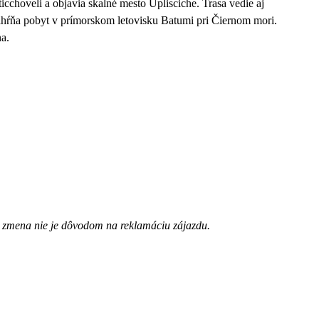
cchoveli a objavia skalné mesto Uplisciche. Trasa vedie aj
ŕňa pobyt v prímorskom letovisku Batumi pri Čiernom mori.
a.
zmena nie je dôvodom na reklamáciu zájazdu.