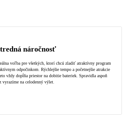
tredná náročnosť
eálna voľba pre všetkých, ktorí chcú zladiť atraktívny program
aktívnym odpočinkom. Rýchlejšie tempo a početnejšie atrakcie
eto vždy dopĺňa priestor na dobitie bateriek. Spravidla aspoň
z vyrazíme na celodenný výlet.