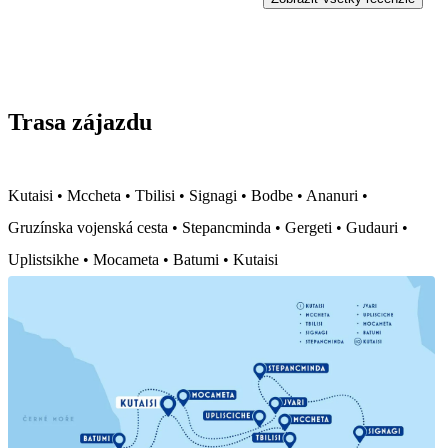
Trasa zájazdu
Kutaisi • Mccheta • Tbilisi • Signagi • Bodbe • Ananuri •
Gruzínska vojenská cesta • Stepancminda • Gergeti • Gudauri •
Uplistsikhe • Mocameta • Batumi • Kutaisi