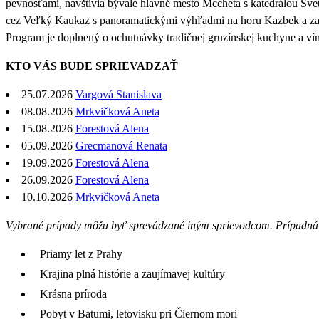
pevnosťami, navštívia bývalé hlavné mesto Mccheta s katedrálou Sveti
cez Veľký Kaukaz s panoramatickými výhľadmi na horu Kazbek a zah
Program je doplnený o ochutnávky tradičnej gruzínskej kuchyne a vín
KTO VÁS BUDE SPRIEVADZAŤ
25.07.2026
Vargová Stanislava
08.08.2026
Mrkvičková Aneta
15.08.2026
Forestová Alena
05.09.2026
Grecmanová Renata
19.09.2026
Forestová Alena
26.09.2026
Forestová Alena
10.10.2026
Mrkvičková Aneta
Vybrané prípady môžu byť sprevádzané iným sprievodcom. Prípadná 
Priamy let z Prahy
Krajina plná histórie a zaujímavej kultúry
Krásna príroda
Pobyt v Batumi, letovisku pri Čiernom mori