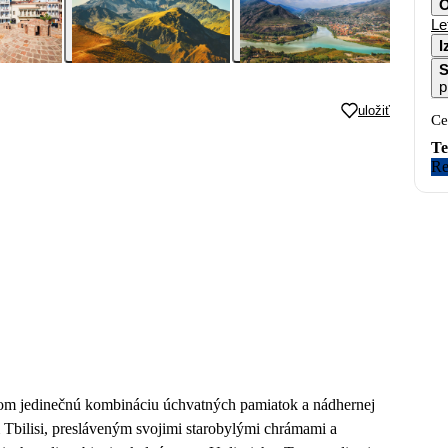
O
Le
I
S
p
uložiť
Ce
Te
Re
íkom jedinečnú kombináciu úchvatných pamiatok a nádhernej
 Tbilisi, presláveným svojimi starobylými chrámami a