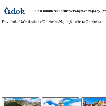
Last minute
All Inclusive
Pobytové zájazdy
Poz
viac fotografií (22)
Dovolenka
/
Naše destinace
/
Gruzínsko
/
Najkrajšie miesta Gruzínska