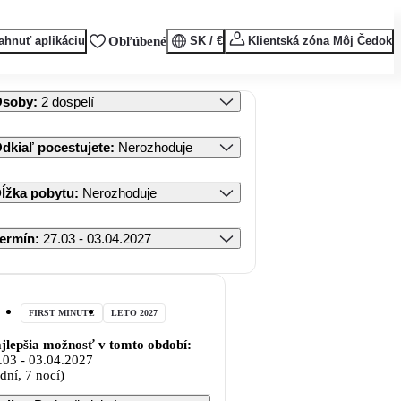
ahnuť aplikáciu
Obľúbené
SK / €
Klientská zóna Môj Čedok
Osoby
:
2 dospelí
dkiaľ pocestujete
:
Nerozhoduje
ĺžka pobytu
:
Nerozhoduje
ermín
:
27.03 - 03.04.2027
FIRST MINUTE
LETO 2027
jlepšia možnosť v tomto období:
.03
-
03.04.2027
 dní, 7 nocí)