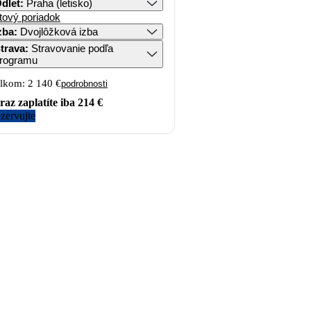
dlet
:
Praha (letisko)
tový poriadok
zba
:
Dvojlôžková izba
trava
:
Stravovanie podľa
rogramu
lkom:
2 140 €
podrobnosti
raz zaplatíte iba
214 €
zervujte