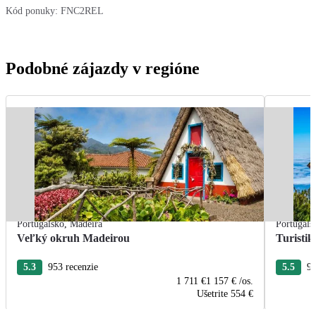
Kód ponuky:
FNC2REL
Podobné zájazdy v regióne
Portugalsko
,
Madeira
Portugals
Veľký okruh Madeirou
Turisti
5.3
953 recenzie
5.5
97
1 711 €
1 157 €
/os.
Ušetrite
554 €