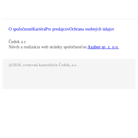
O spoločnosti
Kariéra
Pre predajcov
Ochrana osobných údajov
Čedok a.s
Návrh a realizácia web stránky spoločnosťou
Axabee sp. z. o.o.
@2026, cestovná kancelária Čedok, a.s.