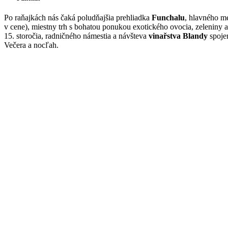
Po raňajkách nás čaká poludňajšia prehliadka
Funchalu
, hlavného m
v cene), miestny trh s bohatou ponukou exotického ovocia, zeleniny 
15. storočia, radničného námestia a návšteva
vinařstva Blandy
spojen
Večera a nocľah.