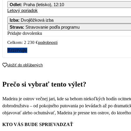
Odlet
:
Praha (letisko), 12:10
Letový poriadok
Izba
:
Dvojlôžková izba
Strava
:
Stravovanie podľa programu
Pridajte dovolenku
Celkom:
2 230 €
podrobnosti
Rezervujte
uložiť do obľúbených
Prečo si vybrať tento výlet?
Madeira je ostrov večnej jari, kde sa behom niekoľkých hodín ocitn
dobrodružstva – od pokojného putovania po levádach až po dramatick
objavovať alebo ochutnávať, Madeira je presne ten ostrov, do ktorého
KTO VÁS BUDE SPRIEVADZAŤ