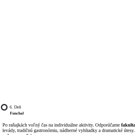
6. Deň
Funchal
Po raňajkách voľný čas na individuálne aktivity. Odporúčame
fakult
levády, tradičnú gastronómiu, nádherné vyhliadky a dramatické útesy