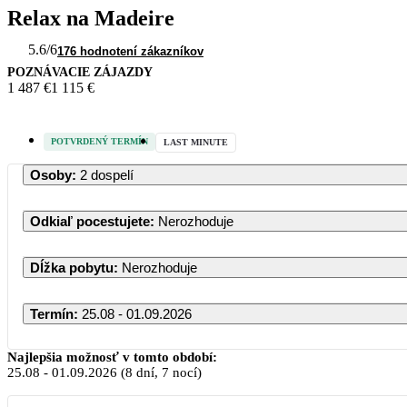
Relax na Madeire
5.6
/6
176 hodnotení zákazníkov
POZNÁVACIE ZÁJAZDY
1 487 €
1 115 €
POTVRDENÝ TERMÍN
LAST MINUTE
Osoby
:
2 dospelí
Odkiaľ pocestujete
:
Nerozhoduje
Dĺžka pobytu
:
Nerozhoduje
Termín
:
25.08 - 01.09.2026
Najlepšia možnosť v tomto období:
25.08
-
01.09.2026
(8 dní, 7 nocí)