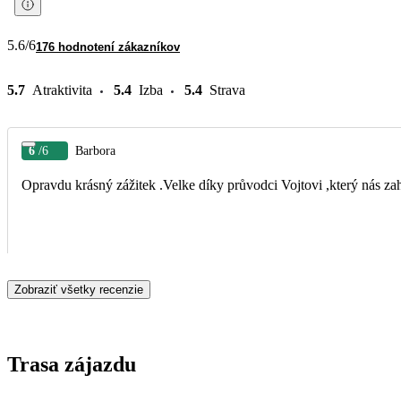
5.6
/6
176 hodnotení zákazníkov
5.7
Atraktivita
5.4
Izba
5.4
Strava
6
/6
Barbora
Opravdu krásný zážitek .Velke díky průvodci Vojtovi ,který nás z
Zobraziť všetky recenzie
Trasa zájazdu