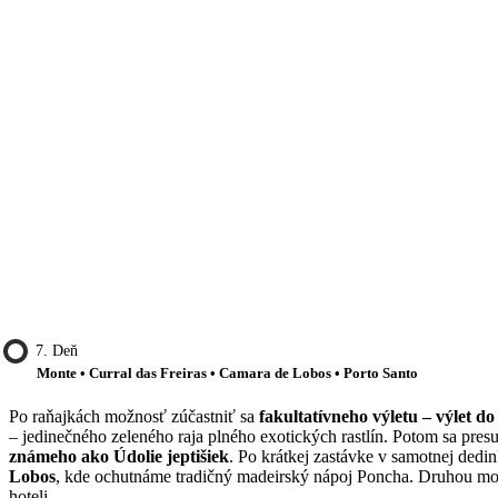
7. Deň
Monte • Curral das Freiras • Camara de Lobos • Porto Santo
Po raňajkách možnosť zúčastniť sa
fakultatívneho výletu – výlet d
– jedinečného zeleného raja plného exotických rastlín. Potom sa pr
známeho ako Údolie jeptišiek
. Po krátkej zastávke v samotnej ded
Lobos
, kde ochutnáme tradičný madeirský nápoj Poncha. Druhou mo
hoteli.