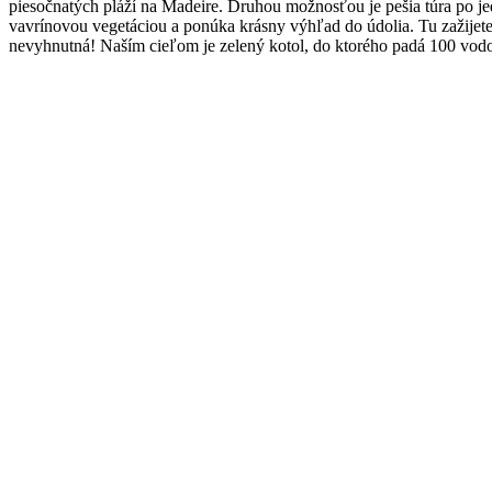
piesočnatých pláží na Madeire. Druhou možnosťou je pešia túra po jed
vavrínovou vegetáciou a ponúka krásny výhľad do údolia. Tu zažijete 
nevyhnutná! Naším cieľom je zelený kotol, do ktorého padá 100 vodo