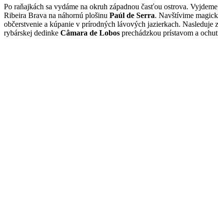
Po raňajkách sa vydáme na okruh západnou časťou ostrova. Vyjdeme
Ribeira Brava na náhornú plošinu
Paúl de Serra
. Navštívime magick
občerstvenie a kúpanie v prírodných lávových jazierkach. Nasleduje
rybárskej dedinke
Câmara de Lobos
prechádzkou prístavom a ochutn