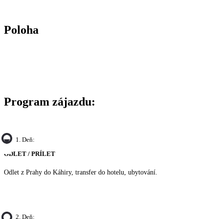
Poloha
Program zájazdu:
1. Deň:
ODLET / PRÍLET
Odlet z Prahy do Káhiry, transfer do hotelu, ubytování.
2. Deň: