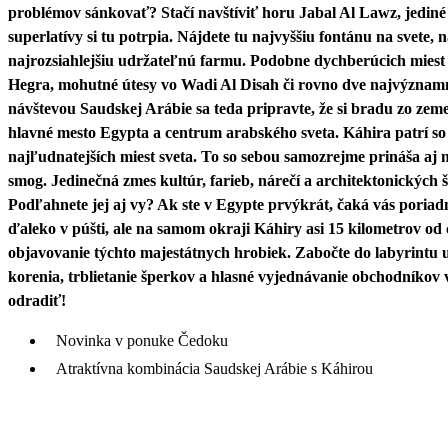
problémov sánkovať? Stačí navštíviť horu Jabal Al Lawz, jediné 
superlatívy si tu potrpia. Nájdete tu najvyššiu fontánu na svete, 
najrozsiahlejšiu udržateľnú farmu. Podobne dychberúcich miest 
Hegra, mohutné útesy vo Wadi Al Disah či rovno dve najvýznam
návštevou Saudskej Arábie sa teda pripravte, že si bradu zo ze
hlavné mesto Egypta a centrum arabského sveta. Káhira patrí so
najľudnatejších miest sveta. To so sebou samozrejme prináša aj
smog. Jedinečná zmes kultúr, farieb, nárečí a architektonických 
Podľahnete jej aj vy? Ak ste v Egypte prvýkrát, čaká vás poriad
ďaleko v púšti, ale na samom okraji Káhiry asi 15 kilometrov od c
objavovanie týchto majestátnych hrobiek. Zabočte do labyrintu ul
korenia, trblietanie šperkov a hlasné vyjednávanie obchodníkov 
odradiť!
Novinka v ponuke Čedoku
Atraktívna kombinácia Saudskej Arábie s Káhirou