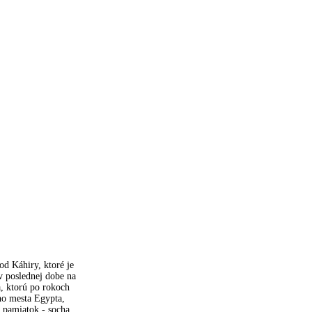
od Káhiry, ktoré je
v poslednej dobe na
a, ktorú po rokoch
ého mesta Egypta,
y pamiatok - socha