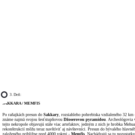
3. Deň:
SAKKARA / MEMFIS
Po raňajkách presun do
Sakkary
, rozsiahleho pohrebiska vzdialeného 32 km 
známe najmä svojou šesťstupňovou
Džoserovou pyramídou
. Archeológovia 
tejto nekropole objavujú stále viac artefaktov, jedným z nich je hrobka Mehu
rekonštrukcií môžu teraz navštíviť aj návštevníci. Presun do bývalého hlavn
založeného približne pred 4000 rokmi -
Memfis
. Nachádzajú sa tu pozostatk