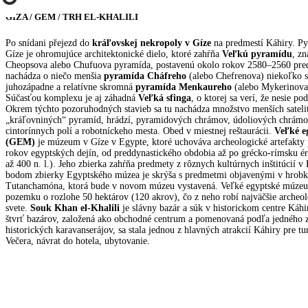
GÍZA / GEM / TRH EL-KHALILI
Po snídani přejezd do
kráľovskej nekropoly v Gíze
na predmestí Káhiry. P
Gíze je ohromujúce architektonické dielo, ktoré zahŕňa
Veľkú pyramídu
, z
Cheopsova alebo Chufuova pyramída, postavenú okolo rokov 2580–2560 pred n
nachádza o niečo menšia
pyramída Cháfreho
(alebo Chefrenova) niekoľko s
juhozápadne a relatívne skromná
pyramída Menkaureho
(alebo Mykerinova)
Súčasťou komplexu je aj záhadná
Veľká sfinga
, o ktorej sa verí, že nesie p
Okrem týchto pozoruhodných stavieb sa tu nachádza množstvo menších sateli
„kráľovniných“ pyramíd, hrádzí, pyramidových chrámov, údoliových chrámov,
cintorínnych polí a robotníckeho mesta. Obed v miestnej reštaurácii.
Veľké 
(GEM)
je múzeum v Gíze v Egypte, ktoré uchováva archeologické artefakty 
rokov egyptských dejín, od preddynastického obdobia až po grécko-rímsku éru
až 400 n. l.). Jeho zbierka zahŕňa predmety z rôznych kultúrnych inštitúcií 
bodom zbierky Egyptského múzea je skrýša s predmetmi objavenými v hrobk
Tutanchamóna, ktorá bude v novom múzeu vystavená. Veľké egyptské múzeum
pozemku o rozlohe 50 hektárov (120 akrov), čo z neho robí najväčšie arche
svete.
Souk Khan el-Khalili
je slávny bazár a súk v historickom centre Káhi
štvrť bazárov, založená ako obchodné centrum a pomenovaná podľa jedného z
historických karavanserájov, sa stala jednou z hlavných atrakcií Káhiry pre t
Večera, návrat do hotela, ubytovanie.