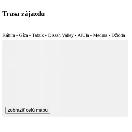
Trasa zájazdu
Káhira • Gíza • Tabuk • Dissah Valley • AlUla • Medina • Džidda
zobraziť celú mapu