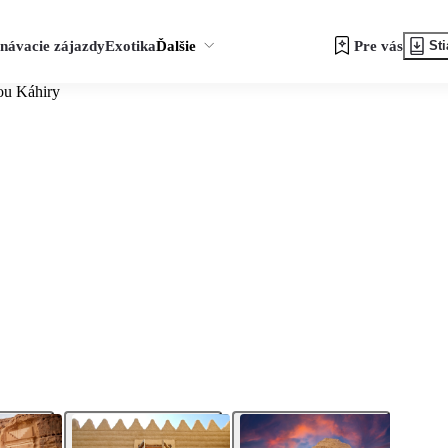
návacie zájazdy
Exotika
Ďalšie
Pre vás
Sti
ou Káhiry