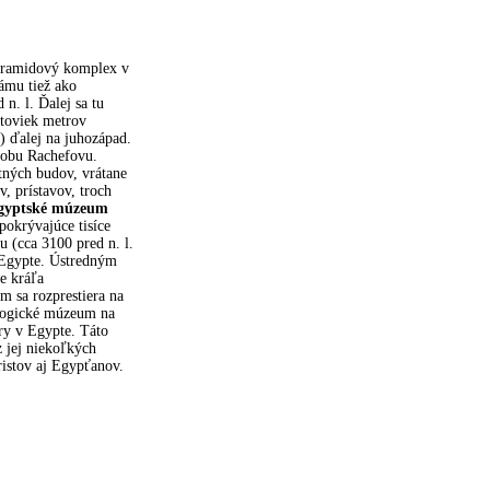
yramidový komplex v
námu tiež ako
. l. Ďalej sa tu
toviek metrov
 ďalej na juhozápad.
odobu Rachefovu.
tných budov, vrátane
 prístavov, troch
egyptské múzeum
pokrývajúce tisíce
 (cca 3100 pred n. l.
v Egypte. Ústredným
e kráľa
 sa rozprestiera na
ologické múzeum na
ry v Egypte. Táto
 jej niekoľkých
uristov aj Egypťanov.