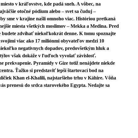
miesto v kráľovstve, kde padá sneh. A vôbec, na
najväčšie otočné pódium alebo – svet sa čuduj –
by sme v krajine našli omnoho viac. Históriou pretkaná
nejšie miesta všetkých moslimov – Mekka a Medina. Pred
me budete zdvíhať niekoľkokrát denne. K tomu spoznajte
 svojimi viac ako 17 miliónmi obyvateľov medzi 10
 niekoľko negatívnych dopadov, predovšetkým hluk a
štýlov však dokáže v ľuďoch vyvolať závislosť.
ne prekvapenie. Pyramídy v Gíze totiž nenájdete niekde
entra. Ťažko si predstaviť lepší štartovací bod na
ičiek Khan el-Khalili, najstaršieho trhu v Káhire. Vôňa
vás prenesú do srdca starovekého Egypta. Nedajte sa