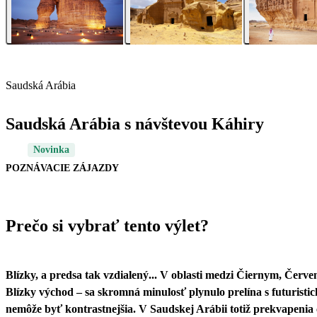
Saudská Arábia
Saudská Arábia s návštevou Káhiry
Novinka
POZNÁVACIE ZÁJAZDY
Prečo si vybrať tento výlet?
Blízky, a predsa tak vzdialený... V oblasti medzi Čiernym, Č
Blízky východ – sa skromná minulosť plynulo prelína s futuristi
nemôže byť kontrastnejšia. V Saudskej Arábii totiž prekvapenia 