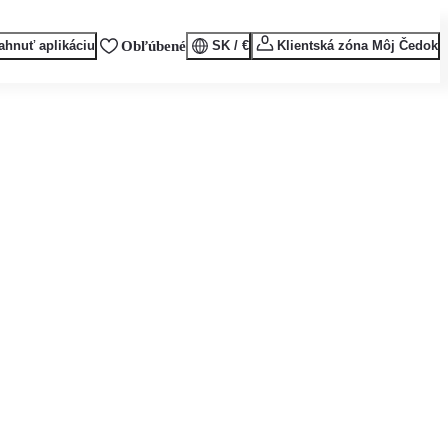
ahnuť aplikáciu
Obľúbené
SK / €
Klientská zóna Môj Čedok