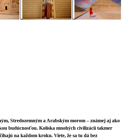
erveným, Stredozemným a Arabským morom – známej aj ako
ckou budúcnosťou. Kolíska mnohých civilizácií takmer
číhajú na každom kroku. Viete, že sa tu dá bez