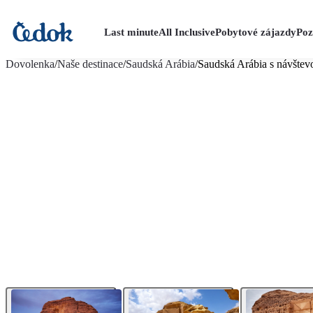
Last minute
All Inclusive
Pobytové zájazdy
Poz
viac fotografií (21)
Dovolenka
/
Naše destinace
/
Saudská Arábia
/
Saudská Arábia s návštev