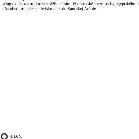
sfingy z alabastru, ktorá strážila chrám, či obrovské torzo sochy egyptského 
dňa obed, transfer na letisko a let do Saudskej Arábie.
4. Deň: