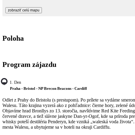
zobraziť celú mapu
Poloha
Program zájazdu
1. Den
Praha - Bristol - NP Brecon Beacons - Cardiff
Odlet z Prahy do Bristolu (s prestupom). Po prílete sa vydáme sme
Walesu. Táto krajina vyzerá ako z pohľadnice: čierne hory, zelené ú
Objavíme hrad Bronllys zo 13. storočia, navštívime Red Kite Feeding
červené dravce, a tiež slávne jaskyne Dan-yr-Ogof, kde sa príroda p
whisky poteší destiléria Penderyn, kde vzniká „waleská voda života“
mesta Walesu, a ubytujeme sa v hoteli na okraji Cardiffu.