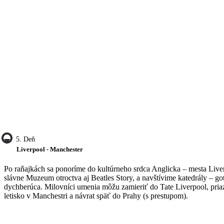
5. Deň
Liverpool - Manchester
Po raňajkách sa ponoríme do kultúrneho srdca Anglicka – mesta Liver
slávne Muzeum otroctva aj Beatles Story, a navštívime katedrály – 
dychberúca. Milovníci umenia môžu zamieriť do Tate Liverpool, priazn
letisko v Manchestri a návrat späť do Prahy (s prestupom).