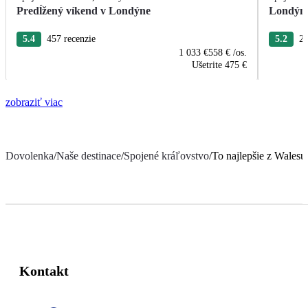
Predĺžený víkend v Londýne
Londýn 
5.4
457 recenzie
5.2
21
1 033 €
558 €
/os.
Ušetrite
475 €
zobraziť viac
Dovolenka
/
Naše destinace
/
Spojené kráľovstvo
/
To najlepšie z Walesu
Kontakt