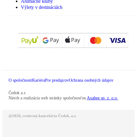
Animačné kluby
Výlety v destináciách
O spoločnosti
Kariéra
Pre predajcov
Ochrana osobných údajov
Čedok a.s
Návrh a realizácia web stránky spoločnosťou
Axabee sp. z. o.o.
@2026, cestovná kancelária Čedok, a.s.