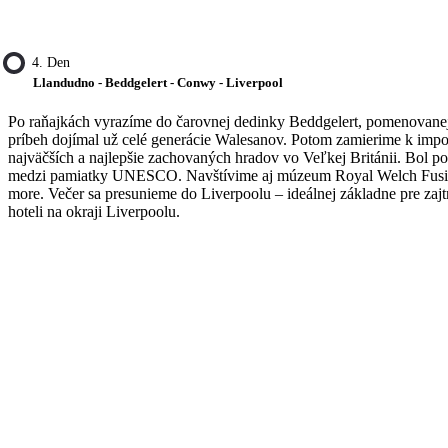
4. Den
Llandudno - Beddgelert - Conwy - Liverpool
Po raňajkách vyrazíme do čarovnej dedinky Beddgelert, pomenovanej
príbeh dojímal už celé generácie Walesanov. Potom zamierime k imp
najväčších a najlepšie zachovaných hradov vo Veľkej Británii. Bol po
medzi pamiatky UNESCO. Navštívime aj múzeum Royal Welch Fusilie
more. Večer sa presunieme do Liverpoolu – ideálnej základne pre zajt
hoteli na okraji Liverpoolu.