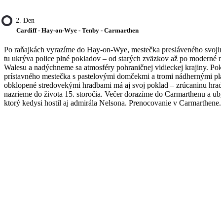
2. Den
Cardiff - Hay-on-Wye - Tenby - Carmarthen
Po raňajkách vyrazíme do Hay-on-Wye, mestečka presláveného svoj
tu ukrýva police plné pokladov – od starých zväzkov až po moderné 
Walesu a nadýchneme sa atmosféry pohraničnej vidieckej krajiny. P
prístavného mestečka s pastelovými domčekmi a tromi nádhernými pl
obklopené stredovekými hradbami má aj svoj poklad – zrúcaninu hr
nazrieme do života 15. storočia. Večer dorazíme do Carmarthenu a ub
ktorý kedysi hostil aj admirála Nelsona. Prenocovanie v Carmarthene.