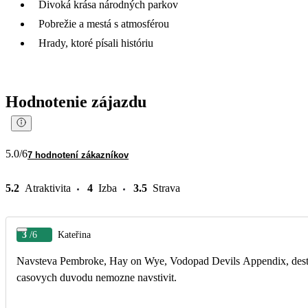
Divoká krása národných parkov
Pobrežie a mestá s atmosférou
Hrady, ktoré písali históriu
Hodnotenie zájazdu
5.0
/6
7 hodnotení zákazníkov
5.2
Atraktivita
4
Izba
3.5
Strava
3
/6
Kateřina
Navsteva Pembroke, Hay on Wye, Vodopad Devils Appendix, destile
casovych duvodu nemozne navstivit.