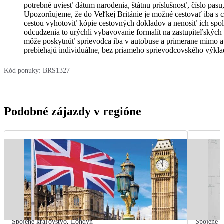
potrebné uviesť dátum narodenia, štátnu príslušnosť, číslo pas
Upozorňujeme, že do Veľkej Británie je možné cestovať iba s
cestou vyhotoviť kópie cestovných dokladov a nenosiť ich spolu
odcudzenia to urýchli vybavovanie formalít na zastupiteľskýc
môže poskytnúť sprievodca iba v autobuse a primerane mimo a
prebiehajú individuálne, bez priameho sprievodcovského výkla
Kód ponuky:
BRS1327
Podobné zájazdy v regióne
Spojené kráľovstvo
,
Londýn
Spojené k