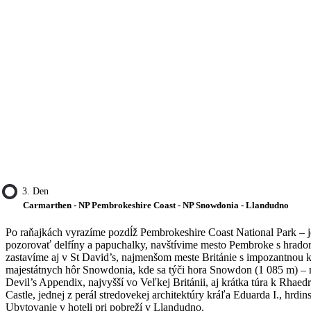
3. Den
Carmarthen - NP Pembrokeshire Coast - NP Snowdonia - Llandudno
Po raňajkách vyrazíme pozdĺž Pembrokeshire Coast National Park – 
pozorovať delfíny a papuchalky, navštívime mesto Pembroke s hradom, 
zastavíme aj v St David’s, najmenšom meste Británie s impozantnou 
majestátnych hôr Snowdonia, kde sa týči hora Snowdon (1 085 m) – 
Devil’s Appendix, najvyšší vo Veľkej Británii, aj krátka túra k Rh
Castle, jednej z perál stredovekej architektúry kráľa Eduarda I., hrdi
Ubytovanie v hoteli pri pobreží v Llandudno.