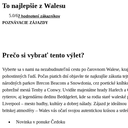
To najlepšie z Walesu
5.0
/6
7 hodnotení zákazníkov
POZNÁVACIE ZÁJAZDY
Prečo si vybrať tento výlet?
Vyberte sa s nami na nezabudnuteľnú cestu po čarovnom Walese, kra
pohostinných ľudí. Počas piatich dní objavíte tie najkrajšie zákutia t
národných parkov Brecon Beacons a Snowdonia, cez poetické kníhk
pobrežné mestá Tenby a Conwy. Uvidíte majestátne hrady Harlech a C
rytierov, aj legendárnu dedinu Beddgelert, kde sa rodia staré waleské
Liverpool – mesto hudby, kultúry a dobrej nálady. Zájazd je ideálnou 
britskej atmosféry – Wales vás očarí svojou autentickou krásou a srd
Novinka v ponuke Čedoku