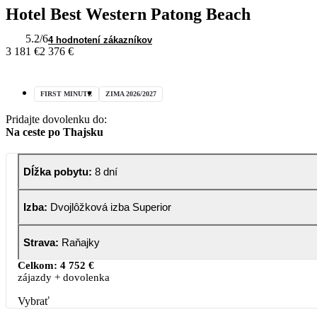
Hotel Best Western Patong Beach
5.2
/6
4 hodnotení zákazníkov
3 181 €
2 376 €
FIRST MINUTE
ZIMA 2026/2027
Pridajte dovolenku do:
Na ceste po Thajsku
Dĺžka pobytu
:
8 dní
Izba
:
Dvojlôžková izba Superior
Strava
:
Raňajky
Celkom:
4 752 €
zájazdy + dovolenka
Vybrať