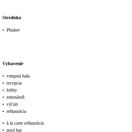
Stredisko
•
Phuket
Vybavenie
•
vstupná hala
•
recepcia
•
lobby
•
zmenáreň
•
výťah
•
reštaurácia
•
à la carte reštaurácia
•
pool bar