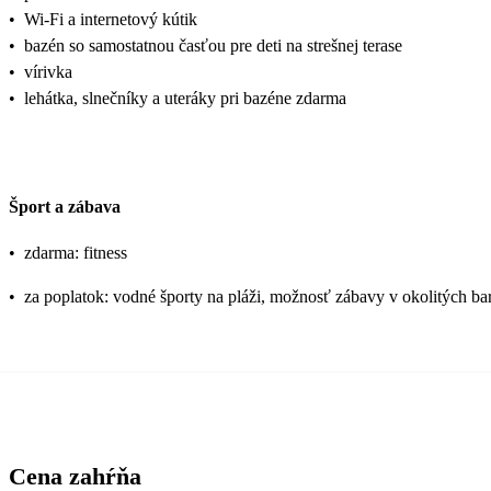
•
Wi-Fi a internetový kútik
•
bazén so samostatnou časťou pre deti na strešnej terase
•
vírivka
•
lehátka, slnečníky a uteráky pri bazéne zdarma
Šport a zábava
•
zdarma: fitness
•
za poplatok: vodné športy na pláži, možnosť zábavy v okolitých ba
Cena zahŕňa