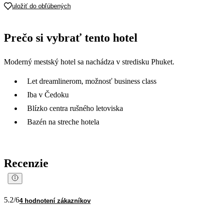
uložiť do obľúbených
Prečo si vybrať tento hotel
Moderný mestský hotel sa nachádza v stredisku Phuket.
Let dreamlinerom, možnosť business class
Iba v Čedoku
Blízko centra rušného letoviska
Bazén na streche hotela
Recenzie
5.2
/6
4 hodnotení zákazníkov