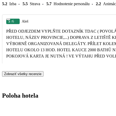
5.2
Izba
5.5
Strava
5.7
Hodnotenie personálu
2.2
Animác
5
/6
Aleš
PŘED ODJEZDEM VYPLŇTE DOTAZNÍK TDAC ( POVOLÁ
HOTELU, NÁZEV PROVINCIE,...) DOPRAVA Z LETIŠTĚ KR
VÝBORNĚ ORGANIZOVANÁ DELEGÁTY. PŘÍLET KOLEM 
HOTELU OKOLO 13 HOD. HOTEL KAUCE 2000 BATHŮ N
POKOJOVÁ KARTA JE NUTNÁ ! VE VÝTAHU PŘED VOLB
ČERNÁ KRABIČKA MODŘE ZABLIKÁ.V POKOJI JINÝ T
MOBIL SE DÁ POUŽÍT ZÁSUVKA PRO LAMPIČKU. ZBOŽÍ
Zobraziť všetky recenzie
OZNAČENO BILOU PÁSKOU ABY HO TURISTÉ PO VYPIT
V OBCHODĚ A NEVRÁTILI DO MINIBARU. BAZÉN: PŮJČENÍ A VR
OSUŠKY ZAPISOVAT. HOSTÉ SI BRALI OSUŠKY MIMO 
VRACET. MAJÍ TAM U PULTU KAMERU.PODLAHA OKO
Poloha hotela
ČERNÁ, NĚKDY OD SLUNCE OHŘÁTÁ ! VELKÁ NEVÝHODA HOTELU :
PŘECHÁZENÍ SOUSEDNÍ VÝPADOVKY-- NENI ŽÁDNÝ 
CHODCE. LEPŠÍ 15 MIN. POČKAT NEŽ...HLAVNÍ SILNIC