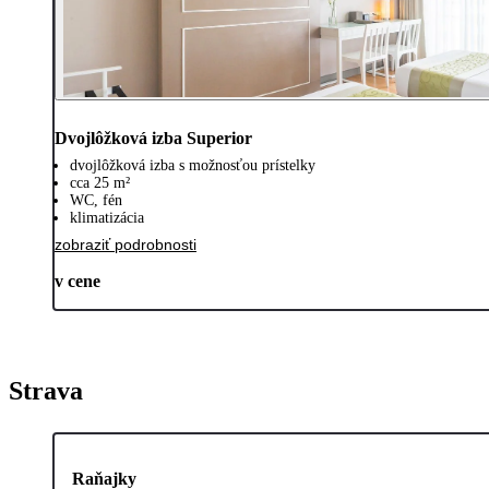
Dvojlôžková izba Superior
dvojlôžková izba s možnosťou prístelky
cca 25 m²
WC, fén
klimatizácia
zobraziť podrobnosti
v cene
Strava
Raňajky