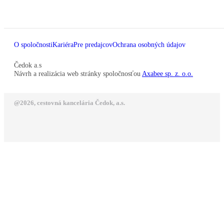
O spoločnosti
Kariéra
Pre predajcov
Ochrana osobných údajov
Čedok a.s
Návrh a realizácia web stránky spoločnosťou
Axabee sp. z. o.o.
@2026, cestovná kancelária Čedok, a.s.