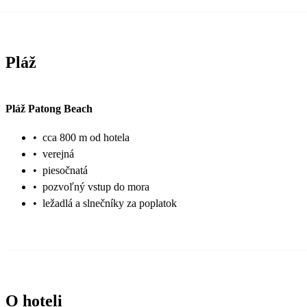
CHODCE. HLUK JE V POKOJI SLYŠET PŘI OTEVŘENÉM 
ODPOVÍDÁ KATEGORII 4 HVĚZDY. VEČER VELKÝ PROV
SILNICI K MOŘI. PO STRANÁCH ZAPARKOVANÉ MOTO
Pláž
CHODCI + MOTORKY S AUTAMA ! V OBCHODECH 7 ELEVEN OTEVŘENO I V
NOCI. BUDOU RÁDI, KDYŽ JIM PO ZAPLACENÍ NECHÁ
MAJÍ DROBNÝCH MÁLO. MOŽNOST SI ZDE KOUPIT KA
Pláž Patong Beach
SENDVÍČ, KTERÝ NA POŽÁDÁNÍ OHŘEJOU. PRO VELK
JINÝCH POTRAVIN DOPORUČUJI OBCHOD BIG C. VELK
•
cca 800 m od hotela
10 BATHŮ. POKUD VE MĚSTĚ U BARU NEBO PODIA S 
•
verejná
VELKÝ ZVON, TAK V ŽÁDNÝM ! PŘÍPADĚ NEZVONŤE !
•
piesočnatá
A PENÍZE Z PENĚŽENKY JEŠTĚ RYCHLEJI. VE SMĚNÁ
•
pozvoľný vstup do mora
DOLARY A EURA. U DOLARŮ NĚKDE KURS PODLE H
•
ležadlá a slnečníky za poplatok
O hoteli