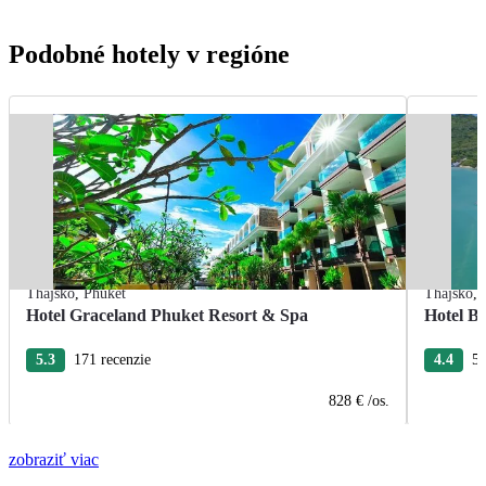
Podobné hotely v regióne
Thajsko
,
Phuket
Thajsko
,
Hotel Graceland Phuket Resort & Spa
Hotel B
5.3
171 recenzie
4.4
5 
828 €
/os.
zobraziť viac