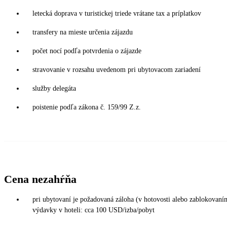
letecká doprava v turistickej triede vrátane tax a príplatkov
transfery na mieste určenia zájazdu
počet nocí podľa potvrdenia o zájazde
stravovanie v rozsahu uvedenom pri ubytovacom zariadení
služby delegáta
poistenie podľa zákona č. 159/99 Z.z.
Cena nezahŕňa
pri ubytovaní je požadovaná záloha (v hotovosti alebo zablokovaním
výdavky v hoteli: cca 100 USD/izba/pobyt