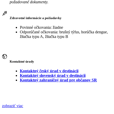
požadované dokumenty.
Zdravotné informácie a požiadavky
Povinné očkovania: žiadne
Odporúčané očkovania: brušný týfus, horúčka dengue,
žltačka typu A, žltačka typu B
Kontaktné úrady
Kontaktný český úrad v destinácii
Kontaktný slovenský úrad v destinácii
Kontaktný zahraničný úrad pre občanov SR
zobraziť viac