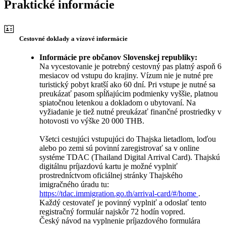
Praktické informácie
Cestovné doklady a vízové informácie
Informácie pre občanov Slovenskej republiky:
Na vycestovanie je potrebný cestovný pas platný aspoň 6
mesiacov od vstupu do krajiny. Vízum nie je nutné pre
turistický pobyt kratší ako 60 dní. Pri vstupe je nutné sa
preukázať pasom spĺňajúcim podmienky vyššie, platnou
spiatočnou letenkou a dokladom o ubytovaní. Na
vyžiadanie je tiež nutné preukázať finančné prostriedky v
hotovosti vo výške 20 000 THB.
Všetci cestujúci vstupujúci do Thajska lietadlom, loďou
alebo po zemi sú povinní zaregistrovať sa v online
systéme TDAC (Thailand Digital Arrival Card). Thajskú
digitálnu príjazdovú kartu je možné vyplniť
prostredníctvom oficiálnej stránky Thajského
imigračného úradu tu:
https://tdac.immigration.go.th/arrival-card/#/home
.
Každý cestovateľ je povinný vyplniť a odoslať tento
registračný formulár najskôr 72 hodín vopred.
Český návod na vyplnenie príjazdového formulára