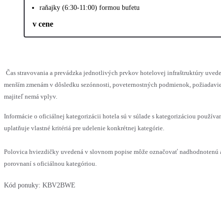
raňajky (6:30-11:00) formou bufetu
v cene
Čas stravovania a prevádzka jednotlivých prvkov hotelovej infraštruktúry uve
menším zmenám v dôsledku sezónnosti, poveternostných podmienok, požiadaviek 
majiteľ nemá vplyv.
Informácie o oficiálnej kategorizácii hotela sú v súlade s kategorizáciou používa
uplatňuje vlastné kritériá pre udelenie konkrétnej kategórie.
Polovica hviezdičky uvedená v slovnom popise môže označovať nadhodnotenú 
porovnaní s oficiálnou kategóriou.
Kód ponuky:
KBV2BWE