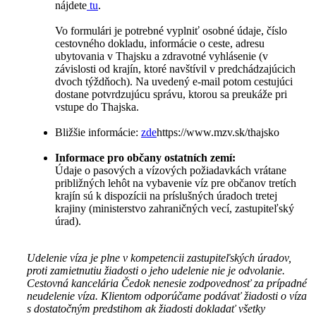
nájdete
tu
.
Vo formulári je potrebné vyplniť osobné údaje, číslo
cestovného dokladu, informácie o ceste, adresu
ubytovania v Thajsku a zdravotné vyhlásenie (v
závislosti od krajín, ktoré navštívil v predchádzajúcich
dvoch týždňoch). Na uvedený e-mail potom cestujúci
dostane potvrdzujúcu správu, ktorou sa preukáže pri
vstupe do Thajska.
Bližšie informácie:
zde
https://www.mzv.sk/thajsko
Informace pro občany ostatních zemí:
Údaje o pasových a vízových požiadavkách vrátane
približných lehôt na vybavenie víz pre občanov tretích
krajín sú k dispozícii na príslušných úradoch tretej
krajiny (ministerstvo zahraničných vecí, zastupiteľský
úrad).
Udelenie víza je plne v kompetencii zastupiteľských úradov,
proti zamietnutiu žiadosti o jeho udelenie nie je odvolanie.
Cestovná kancelária Čedok nenesie zodpovednosť za prípadné
neudelenie víza. Klientom odporúčame podávať žiadosti o víza
s dostatočným predstihom ak žiadosti dokladať všetky