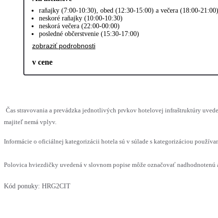
raňajky (7:00-10:30), obed (12:30-15:00) a večera (18:00-21:00
neskoré raňajky (10:00-10:30)
neskorá večera (22:00-00:00)
posledné občerstvenie (15:30-17:00)
zobraziť podrobnosti
v cene
Čas stravovania a prevádzka jednotlivých prvkov hotelovej infraštruktúry uv
majiteľ nemá vplyv.
Informácie o oficiálnej kategorizácii hotela sú v súlade s kategorizáciou používan
Polovica hviezdičky uvedená v slovnom popise môže označovať nadhodnotenú al
Kód ponuky:
HRG2CIT