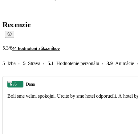
Recenzie
5.3
/6
44 hodnotení zákazníkov
5
Izba
5
Strava
5.1
Hodnotenie personálu
3.9
Animácie
6
/6
Dana
Boli sme velmi spokojni. Urcite by sme hotel odporucili. A hotel by