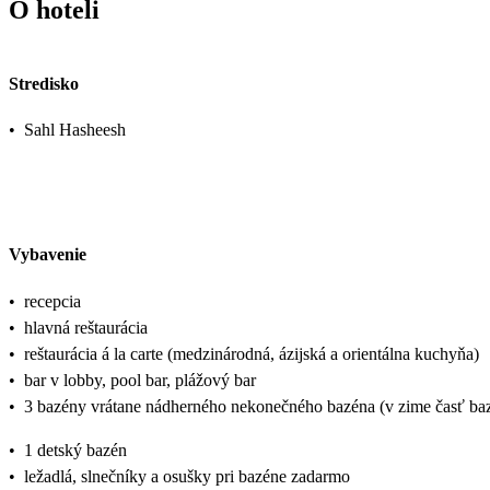
O hoteli
Stredisko
•
Sahl Hasheesh
Vybavenie
•
recepcia
•
hlavná reštaurácia
•
reštaurácia á la carte (medzinárodná, ázijská a orientálna kuchyňa)
•
bar v lobby, pool bar, plážový bar
•
3 bazény vrátane nádherného nekonečného bazéna (v zime časť ba
•
1 detský bazén
•
ležadlá, slnečníky a osušky pri bazéne zadarmo