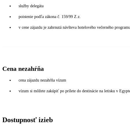
služby delegáta
poistenie podľa zákona č. 159/99 Z.z.
v cene zájazdu je zahrnutá návšteva hotelového večerného pro
Cena nezahŕňa
cena zájazdu nezahŕňa vízum
vízum si môžete zakúpiť po prílete do destinácie na letisku v Egy
Dostupnosť izieb