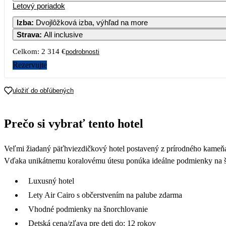
Letový poriadok
Izba
:
Dvojlôžková izba, výhľad na more
Strava
:
All inclusive
Celkom:
2 314 €
podrobnosti
Rezervujte
uložiť do obľúbených
Prečo si vybrať tento hotel
Veľmi žiadaný päťhviezdičkový hotel postavený z prírodného kameňa
Vďaka unikátnemu koralovému útesu ponúka ideálne podmienky na šnorc
Luxusný hotel
Lety Air Cairo s občerstvením na palube zdarma
Vhodné podmienky na šnorchlovanie
Detská cena/zľava pre deti do: 12 rokov