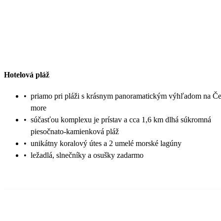
Hotelová pláž
•
priamo pri pláži s krásnym panoramatickým výhľadom na Č
more
•
súčasťou komplexu je prístav a cca 1,6 km dlhá súkromná
piesočnato-kamienková pláž
•
unikátny koralový útes a 2 umelé morské lagúny
•
ležadlá, slnečníky a osušky zadarmo