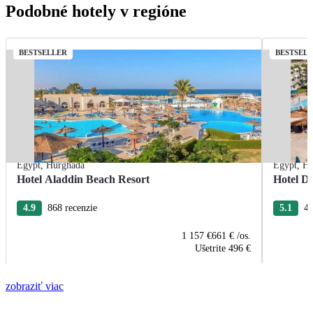
Podobné hotely v regióne
BESTSELLER
BESTSEL
Egypt
,
Hurghada
Egypt
,
Hu
Hotel Aladdin Beach Resort
Hotel De
4.9
868 recenzie
5.1
43
1 157 €
661 €
/os.
Ušetrite
496 €
zobraziť viac