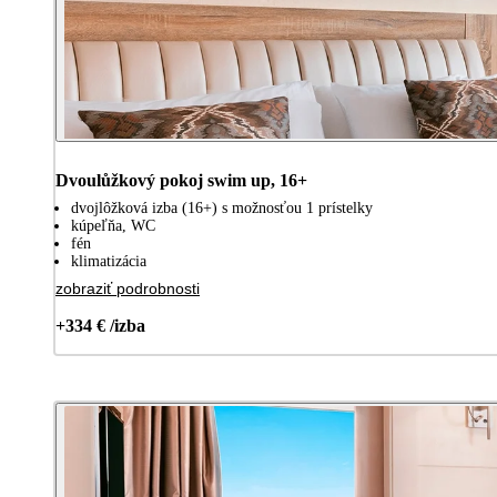
Dvoulůžkový pokoj swim up, 16+
dvojlôžková izba (16+) s možnosťou 1 prístelky
kúpeľňa, WC
fén
klimatizácia
zobraziť podrobnosti
+334 € /izba