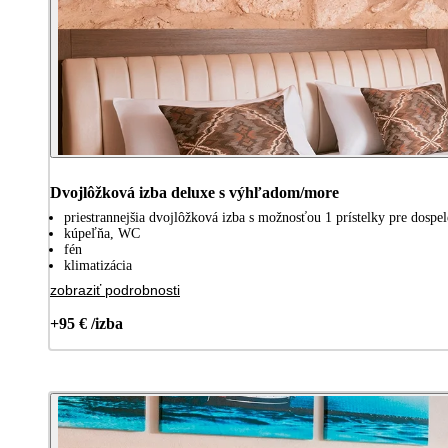
Dvojlôžková izba deluxe s výhľadom/more
priestrannejšia dvojlôžková izba s možnosťou 1 prístelky pre dospelé
kúpeľňa, WC
fén
klimatizácia
zobraziť podrobnosti
+95 € /izba