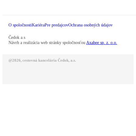
O spoločnosti
Kariéra
Pre predajcov
Ochrana osobných údajov
Čedok a.s
Návrh a realizácia web stránky spoločnosťou
Axabee sp. z. o.o.
@2026, cestovná kancelária Čedok, a.s.