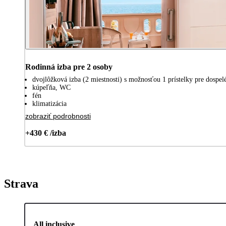
Rodinná izba pre 2 osoby
dvojlôžková izba (2 miestnosti) s možnosťou 1 prístelky pre dospelé
kúpeľňa, WC
fén
klimatizácia
zobraziť podrobnosti
+430 € /izba
Strava
All inclusive