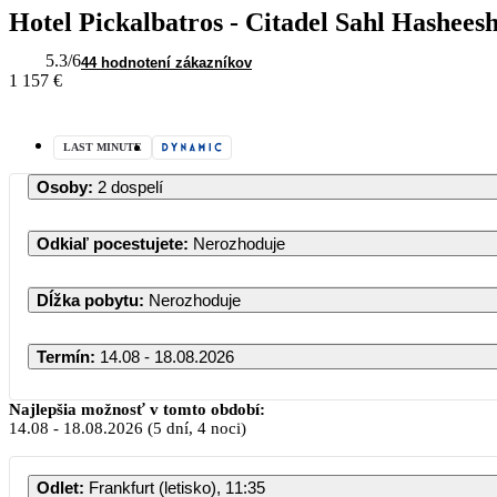
Hotel Pickalbatros - Citadel Sahl Hashees
5.3
/6
44 hodnotení zákazníkov
1 157 €
LAST MINUTE
Osoby
:
2 dospelí
Odkiaľ pocestujete
:
Nerozhoduje
Dĺžka pobytu
:
Nerozhoduje
Termín
:
14.08 - 18.08.2026
Najlepšia možnosť v tomto období:
14.08
-
18.08.2026
(5 dní, 4 noci)
Odlet
:
Frankfurt (letisko), 11:35