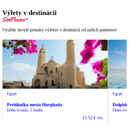
Výlety v destinácii
Využite skvelé ponuky výletov v destinácii od našich partnerov
Egypt
Egypt
Prehliadka mesta Hurghada
Dolphin
Doba trvania
:
5 hodín
Doba trva
15.52 €
/os.