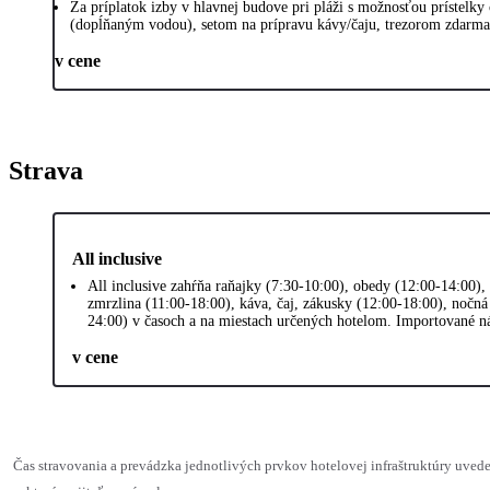
Za príplatok izby v hlavnej budove pri pláži s možnosťou prístelk
(dopĺňaným vodou), setom na prípravu kávy/čaju, trezorom zdarm
v cene
Strava
All inclusive
All inclusive zahŕňa raňajky (7:30-10:00), obedy (12:00-14:00),
zmrzlina (11:00-18:00), káva, čaj, zákusky (12:00-18:00), nočn
24:00) v časoch a na miestach určených hotelom. Importované ná
v cene
Čas stravovania a prevádzka jednotlivých prvkov hotelovej infraštruktúry uv