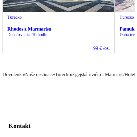
Turecko
Turecko
Rhodos z Marmarisu
Pamukka
Doba trvania
:
10 hodín
Doba trva
99 €
/os.
Dovolenka
/
Naše destinace
/
Turecko
/
Egejská riviéra - Marmaris
/
Hotel
Kontakt