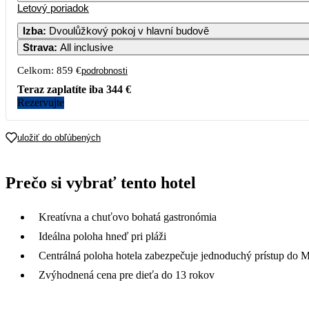
Letový poriadok
Izba
:
Dvoulůžkový pokoj v hlavní budově
Strava
:
All inclusive
Celkom:
859 €
podrobnosti
Teraz zaplatíte iba
344 €
Rezervujte
uložiť do obľúbených
Prečo si vybrať tento hotel
Kreatívna a chuťovo bohatá gastronómia
Ideálna poloha hneď pri pláži
Centrálná poloha hotela zabezpečuje jednoduchý prístup do M
Zvýhodnená cena pre dieťa do 13 rokov