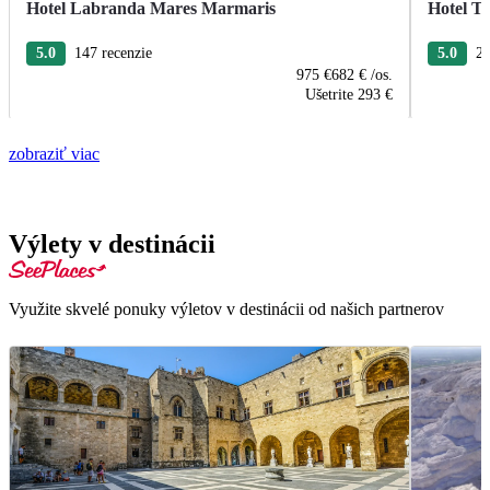
Hotel Labranda Mares Marmaris
Hotel T
5.0
147 recenzie
5.0
20
975 €
682 €
/os.
Ušetrite
293 €
zobraziť viac
Výlety v destinácii
Využite skvelé ponuky výletov v destinácii od našich partnerov