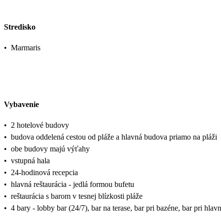
Stredisko
•
Marmaris
Vybavenie
•
2 hotelové budovy
•
budova oddelená cestou od pláže a hlavná budova priamo na pláži
•
obe budovy majú výťahy
•
vstupná hala
•
24-hodinová recepcia
•
hlavná reštaurácia - jedlá formou bufetu
•
reštaurácia s barom v tesnej blízkosti pláže
•
4 bary - lobby bar (24/7), bar na terase, bar pri bazéne, bar pri hlavn