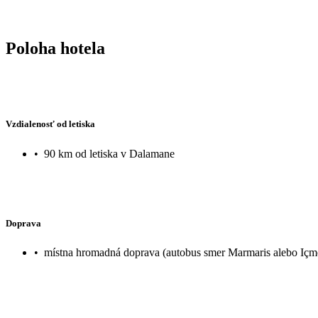
Poloha hotela
Vzdialenosť od letiska
•
90 km od letiska v Dalamane
Doprava
•
místna hromadná doprava (autobus smer Marmaris alebo Içmele