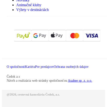
Novinky
Animačné kluby
Výlety v destináciách
O spoločnosti
Kariéra
Pre predajcov
Ochrana osobných údajov
Čedok a.s
Návrh a realizácia web stránky spoločnosťou
Axabee sp. z. o.o.
@2026, cestovná kancelária Čedok, a.s.