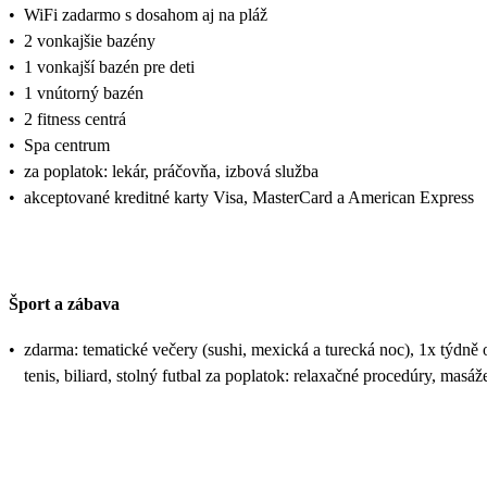
•
WiFi zadarmo s dosahom aj na pláž
•
2 vonkajšie bazény
•
1 vonkajší bazén pre deti
•
1 vnútorný bazén
•
2 fitness centrá
•
Spa centrum
•
za poplatok: lekár, práčovňa, izbová služba
•
akceptované kreditné karty Visa, MasterCard a American Express
Šport a zábava
•
zdarma: tematické večery (sushi, mexická a turecká noc), 1x týdně 
tenis, biliard, stolný futbal za poplatok: relaxačné procedúry, masáž