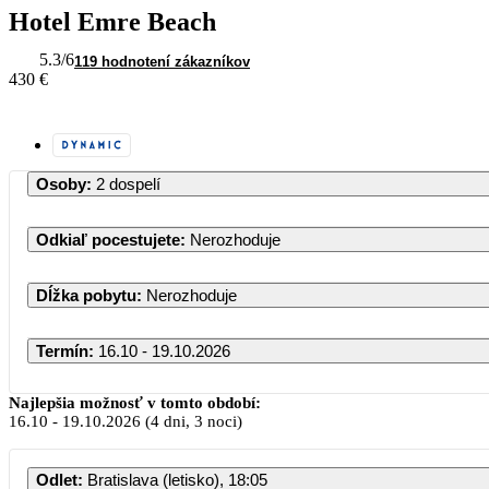
Hotel Emre Beach
5.3
/6
119 hodnotení zákazníkov
430 €
Osoby
:
2 dospelí
Odkiaľ pocestujete
:
Nerozhoduje
Dĺžka pobytu
:
Nerozhoduje
Termín
:
16.10 - 19.10.2026
Najlepšia možnosť v tomto období:
16.10
-
19.10.2026
(4 dni, 3 noci)
Odlet
:
Bratislava (letisko), 18:05