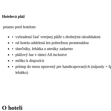
Hotelová pláž
priamo pred hotelom
•
vyhradená časť verejnej pláže s drobnými okruhliakmi
•
od hotela oddelená len pobrežnou promenádou
•
slnečníky, lehátka a uteráky zadarmo
•
plážový bar v rámci All inclusive
•
mólko k dispozícii
•
prístup do mora upravený pre handicapovaných (nájazdy + š
lehátko)
O hoteli