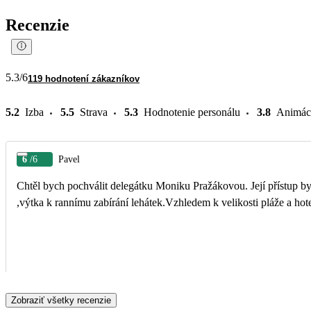
Recenzie
5.3
/6
119 hodnotení zákazníkov
5.2
Izba
5.5
Strava
5.3
Hodnotenie personálu
3.8
Animác
6
/6
Pavel
Chtěl bych pochválit delegátku Moniku Pražákovou. Její přístup byl
,výtka k rannímu zabírání lehátek.Vzhledem k velikosti pláže a hote
Zobraziť všetky recenzie