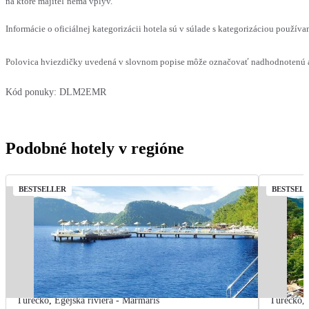
na ktoré majiteľ nemá vplyv.
Informácie o oficiálnej kategorizácii hotela sú v súlade s kategorizáciou používan
Polovica hviezdičky uvedená v slovnom popise môže označovať nadhodnotenú al
Kód ponuky:
DLM2EMR
Podobné hotely v regióne
BESTSELLER
BESTSEL
Turecko
,
Egejská riviéra - Marmaris
Turecko
,