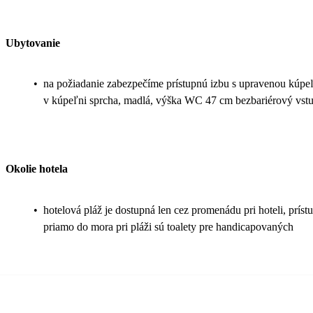
Ubytovanie
•
na požiadanie zabezpečíme prístupnú izbu s upravenou kúpeľň
v kúpeľni sprcha, madlá, výška WC 47 cm bezbariérový vstu
Okolie hotela
•
hotelová pláž je dostupná len cez promenádu pri hoteli, prís
priamo do mora pri pláži sú toalety pre handicapovaných